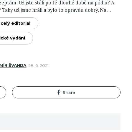
 zeptám: Už jste stáli po té dlouhé době na pódiu? A
? Taky už jsme hráli a bylo to opravdu dobrý. Na ...
celý editorial
ické vydání
MÍR ŠVANDA
,
28. 6. 2021
Share