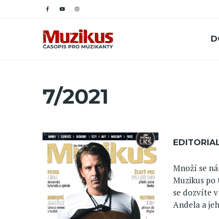
D
7/2021
EDITORIA
Množí se nám
Muzikus po tř
se dozvíte 
Andela a jeh