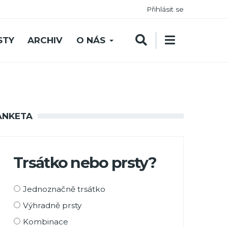
Přihlásit se
STY
ARCHIV
O NÁS
ANKETA
Trsátko nebo prsty?
Možnosti
Jednoznačně trsátko
výběru
Výhradně prsty
Kombinace