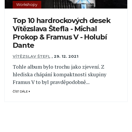
Workshopy
Top 10 hardrockových desek
Vítězslava Štefla - Michal
Prokop & Framus V - Holubí
Dante
VÍTĚZSLAV ŠTEFL
,
29. 12. 2021
Tohle album bylo trochu jako zjevení. Z
hlediska chápání kompaktnosti skupiny
Framus V to byl pravděpodobně...
ČÍST DÁLE