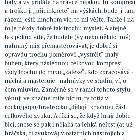
haty a vy přidáte nahrávce nějakou tu kompresi
a trošku ji „přicinknete“ na výškách, bude jí tam
rázem ještě mnohem víc, to mi věřte. Takže i na
to je někdy dobré tak trochu myslet. A stejně
tak pokud víte, že budete (vy nebo někdo jiný)
nahraný mix přemasterovávat, je dobré si
opravdu trochu poměrově „vystrčit“ malý
buben, který následnou celkovou kompresí
vždy trochu do mixu „zaleze“. Kdo zpracovává -
míchá a masteruje - nahrávky ve studiu, ví, o
čem mluvím. Záměrně se v rámci tohoto stylu
věnuji ve značné míře bicím, ty totiž v
rocku/popu/hradrocku „dělají“ značnou část
celkového zvuku. A říká se, že když hrají dobře
bicí, snese se pak i nějaká ta lehká neřest (ať už
hráčská, či zvuková) v ostatních nástrojích a