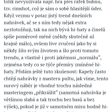
tolik nevyužívala např. hra přes ráfek bubnu,
tzv. rimshot, což je sám o sobě hlasitější úder.
Když vezmu v potaz jistý trend dnešních
nahrávek, ač se s ním tedy nějak extra
neztotožňuji, tak na nich bývá hi-haty a činelů
spíše poměrově méně (někdy skutečně až
krajně málo), ovšem live zvučení jako by si
někdy žilo svým životem a šlo proti tomuto
trendu, a vlastně i proti jakémusi „normálu“,
zejména tedy co se týče přemíry zmíněné hi-
haty. Přidám ještě tuto zkušenost: Kapely často
chtějí nahrávky z masteru pultu, jak víme, tento
surový náběr je vhodné trochu následně
masteringem „přikrášlit“ (samotná nahrávka je
většinou slabá a tak trochu bez basů a bez
výšek), pokud je již v samotném mixu hodně hi-