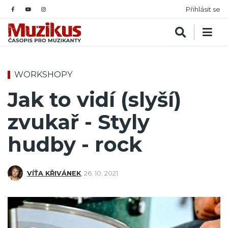
Přihlásit se
WORKSHOPY
Jak to vidí (slyší)
zvukař - Styly
hudby - rock
VÍŤA KŘIVÁNEK
,
26. 10. 2021