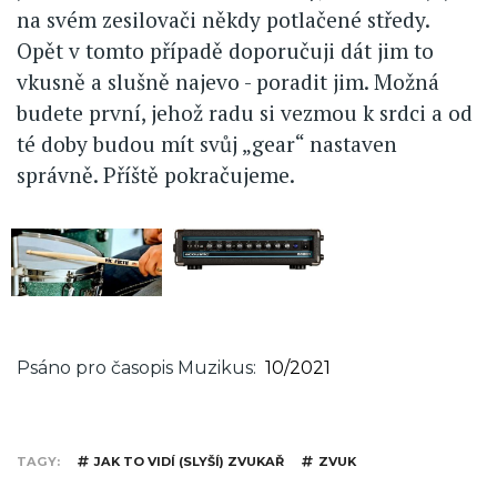
na svém zesilovači někdy potlačené středy.
Opět v tomto případě doporučuji dát jim to
vkusně a slušně najevo - poradit jim. Možná
budete první, jehož radu si vezmou k srdci a od
té doby budou mít svůj „gear“ nastaven
správně. Příště pokračujeme.
Psáno pro časopis Muzikus
10/2021
TAGY
JAK TO VIDÍ (SLYŠÍ) ZVUKAŘ
ZVUK