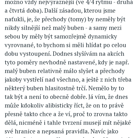
možno vždy nejvýraznější (ve 4/4 rytmu - druhá
a čtvrtá doba). Další zásadou, kterou jsme
naťukli, je, že přechody (tomy) by neměly být
nikdy silnější než malý buben - a samy mezi
sebou by měly být samozřejmě dynamicky
vyrovnané, to bychom si měli hlídat po celou
dobu vystoupení. Dodnes slyšívám na akcích
tyto poměry nevhodně nastavené, kdy je např.
malý buben relativně málo slyšet a přechody
jakoby vystřelí nad všechno, a ještě z nich třeba
některý buben hlasitostně trčí. Nemělo by to
tak být a není to obecně dobře. Já vím, že dnes
může kdokoliv alibisticky říct, že on to právě
přesně takto chce a že ví, proč to zrovna takto
dělá, nicméně i tahle tvrzení musejí mít nějaké
své hranice a nepsaná pravidla. Navíc jako