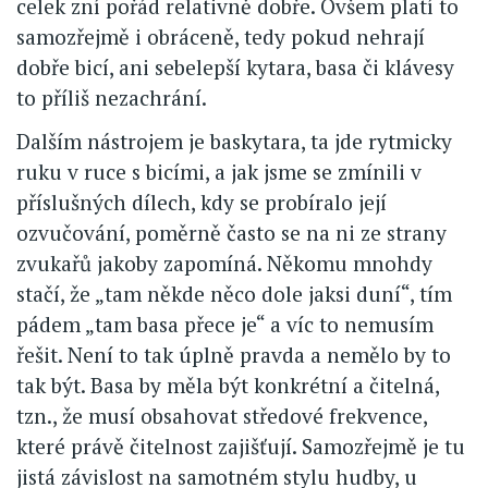
celek zní pořád relativně dobře. Ovšem platí to
samozřejmě i obráceně, tedy pokud nehrají
dobře bicí, ani sebelepší kytara, basa či klávesy
to příliš nezachrání.
Dalším nástrojem je baskytara, ta jde rytmicky
ruku v ruce s bicími, a jak jsme se zmínili v
příslušných dílech, kdy se probíralo její
ozvučování, poměrně často se na ni ze strany
zvukařů jakoby zapomíná. Někomu mnohdy
stačí, že „tam někde něco dole jaksi duní“, tím
pádem „tam basa přece je“ a víc to nemusím
řešit. Není to tak úplně pravda a nemělo by to
tak být. Basa by měla být konkrétní a čitelná,
tzn., že musí obsahovat středové frekvence,
které právě čitelnost zajišťují. Samozřejmě je tu
jistá závislost na samotném stylu hudby, u