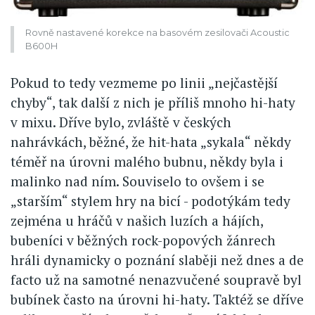
Rovně nastavené korekce na basovém zesilovači Acoustic
B600H
Pokud to tedy vezmeme po linii „nejčastější
chyby“, tak další z nich je příliš mnoho hi-haty
v mixu. Dříve bylo, zvláště v českých
nahrávkách, běžné, že hit-hata „sykala“ někdy
téměř na úrovni malého bubnu, někdy byla i
malinko nad ním. Souviselo to ovšem i se
„starším“ stylem hry na bicí - podotýkám tedy
zejména u hráčů v našich luzích a hájích,
bubeníci v běžných rock-popových žánrech
hráli dynamicky o poznání slaběji než dnes a de
facto už na samotné nenazvučené soupravě byl
bubínek často na úrovni hi-haty. Taktéž se dříve