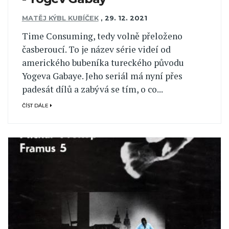
MATĚJ KÝBL KUBÍČEK
,
29. 12. 2021
Time Consuming, tedy volně přeloženo
časberoucí. To je název série videí od
amerického bubeníka tureckého původu
Yogeva Gabaye. Jeho seriál má nyní přes
padesát dílů a zabývá se tím, o co...
ČÍST DÁLE