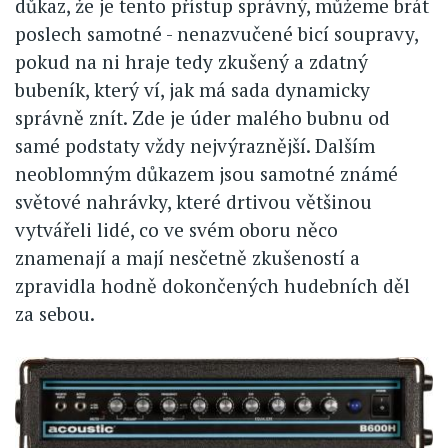
důkaz, že je tento přístup správný, můžeme brát
poslech samotné - nenazvučené bicí soupravy,
pokud na ni hraje tedy zkušený a zdatný
bubeník, který ví, jak má sada dynamicky
správně znít. Zde je úder malého bubnu od
samé podstaty vždy nejvýraznější. Dalším
neoblomným důkazem jsou samotné známé
světové nahrávky, které drtivou většinou
vytvářeli lidé, co ve svém oboru něco
znamenají a mají nesčetně zkušeností a
zpravidla hodně dokončených hudebních děl
za sebou.