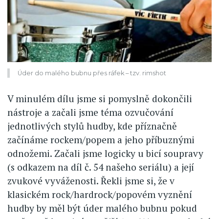
Úder do malého bubnu přes ráfek – tzv. rimshot
V minulém dílu jsme si pomyslně dokončili
nástroje a začali jsme téma ozvučování
jednotlivých stylů hudby, kde příznačně
začínáme rockem/popem a jeho příbuznými
odnožemi. Začali jsme logicky u bicí soupravy
(s odkazem na díl č. 54 našeho seriálu) a její
zvukové vyváženosti. Řekli jsme si, že v
klasickém rock/hardrock/popovém vyznění
hudby by měl být úder malého bubnu pokud