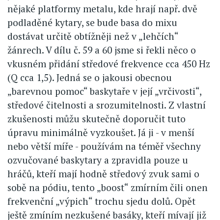
nějaké platformy metalu, kde hrají např. dvě
podladěné kytary, se bude basa do mixu
dostávat určitě obtížněji než v „lehčích“
žánrech. V dílu č. 59 a 60 jsme si řekli něco o
vkusném přidání středové frekvence cca 450 Hz
(Q cca 1,5). Jedná se o jakousi obecnou
„barevnou pomoc“ baskytaře v její „vrčivosti“,
středové čitelnosti a srozumitelnosti. Z vlastní
zkušenosti můžu skutečně doporučit tuto
úpravu minimálně vyzkoušet. Já ji - v menší
nebo větší míře - používám na téměř všechny
ozvučované baskytary a zpravidla pouze u
hráčů, kteří mají hodně středový zvuk sami o
sobě na pódiu, tento „boost“ zmírním čili onen
frekvenční „výpich“ trochu sjedu dolů. Opět
ještě zmíním nezkušené basáky, kteří mívají již