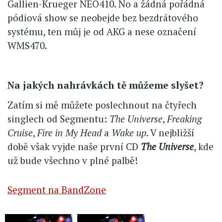
Gallien-Krueger NEO410. No a žádná pořádná
pódiová show se neobejde bez bezdrátového
systému, ten můj je od AKG a nese označení
WMS470.
Na jakých nahrávkách tě můžeme slyšet?
Zatím si mě můžete poslechnout na čtyřech
singlech od Segmentu:
The Universe
,
Freaking
Cruise
,
Fire in My Head
a
Wake up
. V nejbližší
době však vyjde naše první CD
The Universe
, kde
už bude všechno v plné palbě!
Segment na BandZone