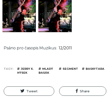
Psáno pro časopis Muzikus
12/2011
TAGY
JERRY X.
MLADÝ
SEGMENT
BASKYTARA
HÝSEK
BASÁK
Tweet
Share