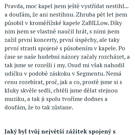
Pravda, moc kapel jsem ještě vystřídat nestihl...
a doufám, že ani nestihnu. Zhruba pět let jsem
působil v kroměřížské kapele ZaBILLow. Díky
nim jsem se vlastně naučil hrát, s nimi jsem
zažil první koncerty, první úspěchy, ale taky
první strasti spojené s působením v kapele. Po
čase se naše hudební názory začaly rozcházet, a
tak jsme se rozešli i my. Osud mi však nahodil
udičku v podobě záskoku v Segmentu. Nemá
cenu rozebírat, proč, jak a co, prostě jsme si s
kluky skvěle sedli, chtěli jsme dělat stejnou
muziku, a tak ji spolu tvoříme dodnes a
doufám, že to tak zůstane.
Jaký byl tvůj největší zážitek spojený s