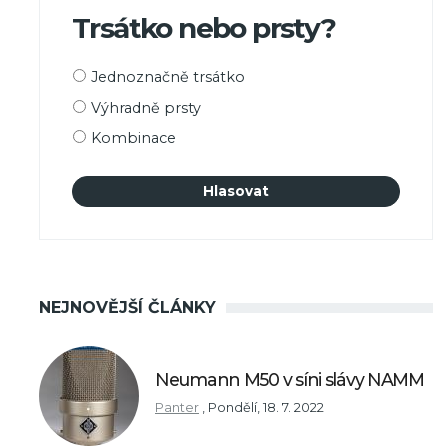
Trsátko nebo prsty?
Možnosti
Jednoznačně trsátko
výběru
Výhradně prsty
Kombinace
NEJNOVĚJŠÍ ČLÁNKY
Neumann M50 v síni slávy NAMM
Panter
,
Pondělí, 18. 7. 2022