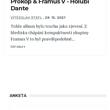
Prokop & Framus V - Holubí
Dante
VÍTĚZSLAV ŠTEFL
,
29. 12. 2021
Tohle album bylo trochu jako zjevení. Z
hlediska chápání kompaktnosti skupiny
Framus V to byl pravděpodobně...
ČÍST DÁLE
ANKETA