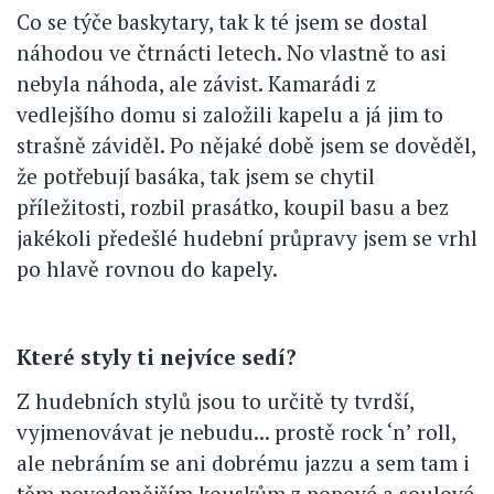
Co se týče baskytary, tak k té jsem se dostal
náhodou ve čtrnácti letech. No vlastně to asi
nebyla náhoda, ale závist. Kamarádi z
vedlejšího domu si založili kapelu a já jim to
strašně záviděl. Po nějaké době jsem se dověděl,
že potřebují basáka, tak jsem se chytil
příležitosti, rozbil prasátko, koupil basu a bez
jakékoli předešlé hudební průpravy jsem se vrhl
po hlavě rovnou do kapely.
Které styly ti nejvíce sedí?
Z hudebních stylů jsou to určitě ty tvrdší,
vyjmenovávat je nebudu... prostě rock ‘n’ roll,
ale nebráním se ani dobrému jazzu a sem tam i
těm povedenějším kouskům z popové a soulové