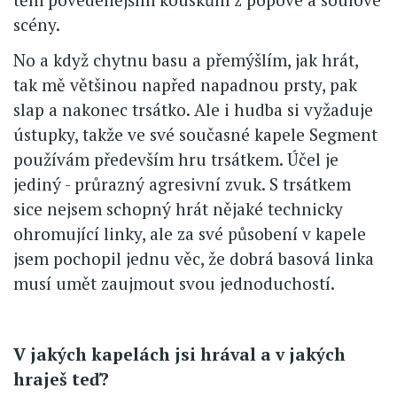
scény.
No a když chytnu basu a přemýšlím, jak hrát,
tak mě většinou napřed napadnou prsty, pak
slap a nakonec trsátko. Ale i hudba si vyžaduje
ústupky, takže ve své současné kapele Segment
používám především hru trsátkem. Účel je
jediný - průrazný agresivní zvuk. S trsátkem
sice nejsem schopný hrát nějaké technicky
ohromující linky, ale za své působení v kapele
jsem pochopil jednu věc, že dobrá basová linka
musí umět zaujmout svou jednoduchostí.
V jakých kapelách jsi hrával a v jakých
hraješ teď?