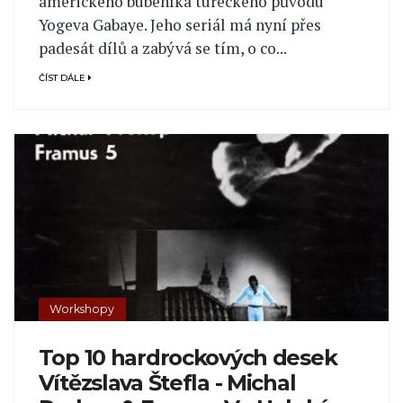
amerického bubeníka tureckého původu
Yogeva Gabaye. Jeho seriál má nyní přes
padesát dílů a zabývá se tím, o co...
ČÍST DÁLE
Workshopy
Top 10 hardrockových desek
Vítězslava Štefla - Michal