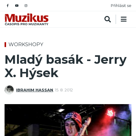
Přihlásit se
WORKSHOPY
Mladý basák - Jerry
X. Hýsek
IBRAHIM HASSAN
,
15. 8. 2012