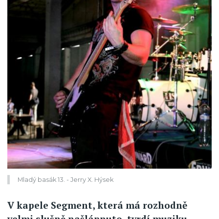
Mladý basák 13. - Jerry X. Hýsek
V kapele Segment, která má rozhodně
velmi slušně našlápnuto, tvrdí muziku