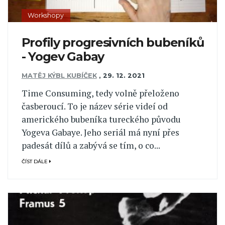
Workshopy
Profily progresivních bubeníků
- Yogev Gabay
MATĚJ KÝBL KUBÍČEK
,
29. 12. 2021
Time Consuming, tedy volně přeloženo
časberoucí. To je název série videí od
amerického bubeníka tureckého původu
Yogeva Gabaye. Jeho seriál má nyní přes
padesát dílů a zabývá se tím, o co...
ČÍST DÁLE