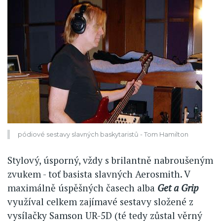
pódiové sestavy slavných baskytaristů - Tom Hamilton
Stylový, úsporný, vždy s brilantně nabroušeným
zvukem - toť basista slavných Aerosmith. V
maximálně úspěšných časech alba
Get a Grip
využíval celkem zajímavé sestavy složené z
vysílačky Samson UR-5D (té tedy zůstal věrný