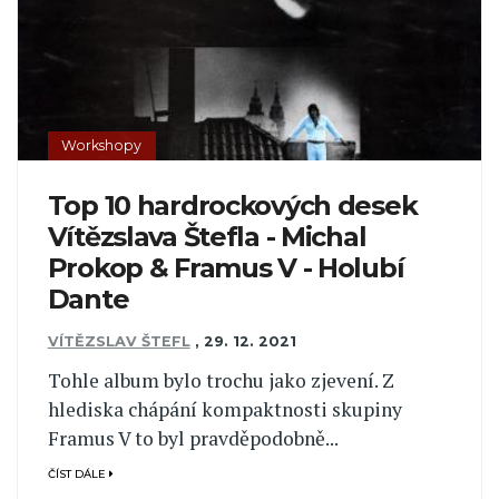
Workshopy
Top 10 hardrockových desek
Vítězslava Štefla - Michal
Prokop & Framus V - Holubí
Dante
VÍTĚZSLAV ŠTEFL
,
29. 12. 2021
Tohle album bylo trochu jako zjevení. Z
hlediska chápání kompaktnosti skupiny
Framus V to byl pravděpodobně...
ČÍST DÁLE