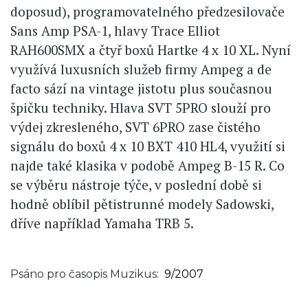
doposud), programovatelného předzesilovače
Sans Amp PSA-1, hlavy Trace Elliot
RAH600SMX a čtyř boxů Hartke 4 x 10 XL. Nyní
využívá luxusních služeb firmy Ampeg a de
facto sází na vintage jistotu plus současnou
špičku techniky. Hlava SVT 5PRO slouží pro
výdej zkresleného, SVT 6PRO zase čistého
signálu do boxů 4 x 10 BXT 410 HL4, využití si
najde také klasika v podobě Ampeg B-15 R. Co
se výběru nástroje týče, v poslední době si
hodně oblíbil pětistrunné modely Sadowski,
dříve například Yamaha TRB 5.
Psáno pro časopis Muzikus
9/2007