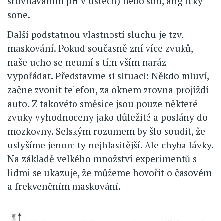
srovnáváním pH v ústech) nebo son, anglicky
sone.
Další podstatnou vlastností sluchu je tzv.
maskování. Pokud současně zní více zvuků,
naše ucho se neumí s tím vším naráz
vypořádat. Představme si situaci: Někdo mluví,
začne zvonit telefon, za oknem zrovna projíždí
auto. Z takovéto směsice jsou pouze některé
zvuky vyhodnoceny jako důležité a poslány do
mozkovny. Selským rozumem by šlo soudit, že
uslyšíme jenom ty nejhlasitější. Ale chyba lávky.
Na základě velkého množství experimentů s
lidmi se ukazuje, že můžeme hovořit o časovém
a frekvenčním maskování.