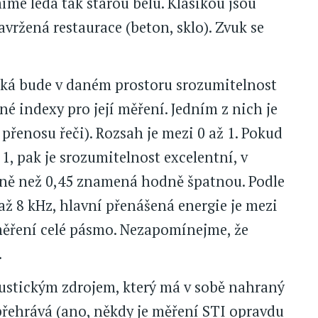
me leda tak starou belu. Klasikou jsou
vržená restaurace (beton, sklo). Zvuk se
aká bude v daném prostoru srozumitelnost
né indexy pro její měření. Jedním z nich je
přenosu řeči). Rozsah je mezi 0 až 1. Pokud
1, pak je srozumitelnost excelentní, v
éně než 0,45 znamená hodně špatnou. Podle
až 8 kHz, hlavní přenášená energie je mezi
měření celé pásmo. Nezapomínejme, že
.
stickým zdrojem, který má v sobě nahraný
přehrává (ano, někdy je měření STI opravdu