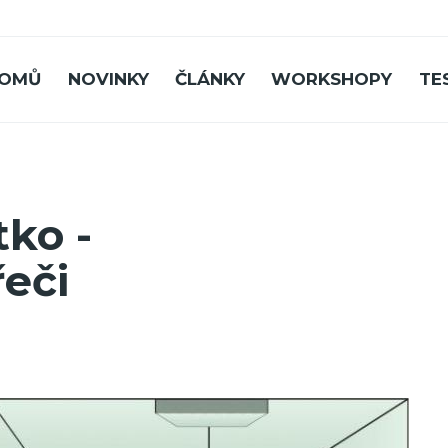
OMŮ
NOVINKY
ČLÁNKY
WORKSHOPY
TE
ko -
řeči