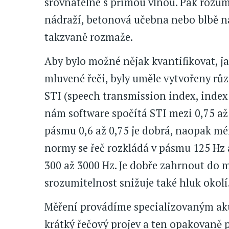
srovnatelné s přímou vlnou. Pak rozumí
nádraží, betonová učebna nebo blbě na
takzvaně rozmaže.
Aby bylo možné nějak kvantifikovat, j
mluvené řeči, byly uměle vytvořeny růz
STI (speech transmission index, index 
nám software spočítá STI mezi 0,75 až 
pásmu 0,6 až 0,75 je dobrá, naopak m
normy se řeč rozkládá v pásmu 125 Hz 
300 až 3000 Hz. Je dobře zahrnout do 
srozumitelnost snižuje také hluk okolí
Měření provádíme specializovaným aku
krátký řečový projev a ten opakovaně 