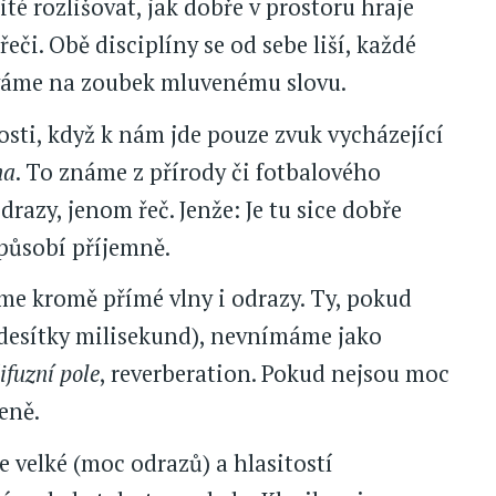
té rozlišovat, jak dobře v prostoru hraje
či. Obě disciplíny se od sebe liší, každé
íváme na zoubek mluvenému slovu.
sti, když k nám jde pouze zvuk vycházející
na
. To známe z přírody či fotbalového
razy, jenom řeč. Jenže: Je tu sice dobře
působí příjemně.
íme kromě přímé vlny i odrazy. Ty, pokud
 desítky milisekund), nevnímáme jako
ifuzní pole
, reverberation. Pokud nejsou moc
eně.
e velké (moc odrazů) a hlasitostí