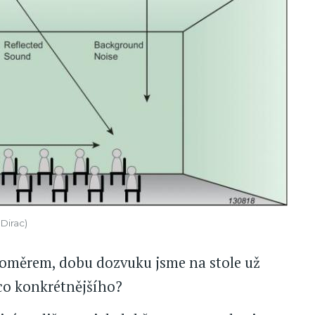
Dirac)
ukoměrem, dobu dozvuku jsme na stole už
ěco konkrétnějšího?