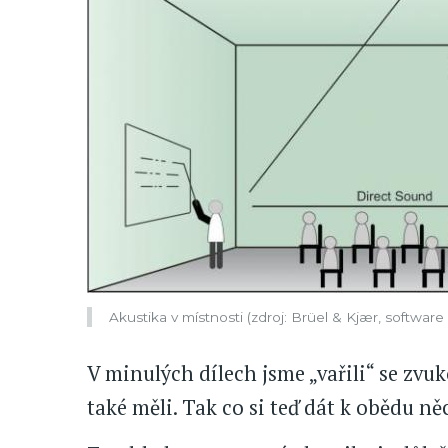
Akustika v místnosti (zdroj: Brüel & Kjær, software 
V minulých dílech jsme „vařili“ se zv
také měli. Tak co si teď dát k obědu n