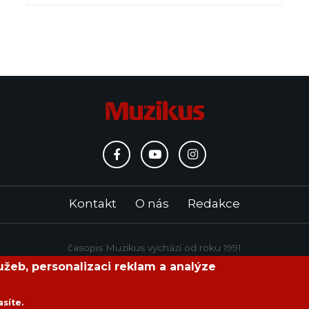
Kontakt
O nás
Redakce
časopis Muzikus vychází od roku 1991
žeb, personalizaci reklam a analýze
Copyright © 2020 Muzikus s.r.o.
asíte.