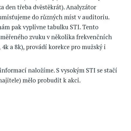
za den třeba dvěstěkrát). Analyzátor
umisťujeme do různých míst v auditoriu.
 nám pak vyplivne tabulku STI. Tento
změřeného zvuku v několika frekvenčních
, 4k a 8k), provádí korekce pro mužský i
u informací naložíme. S vysokým STI se stačí
majitele) mělo probudit k akci.