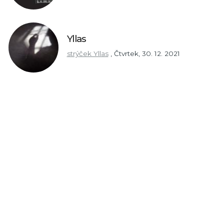
Yllas
strýček Yllas
,
Čtvrtek, 30. 12. 2021