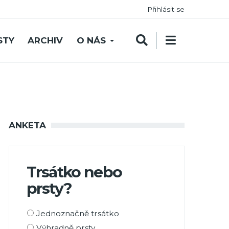
Přihlásit se
STY
ARCHIV
O NÁS
ANKETA
Trsátko nebo
prsty?
Možnosti
Jednoznačně trsátko
výběru
Výhradně prsty