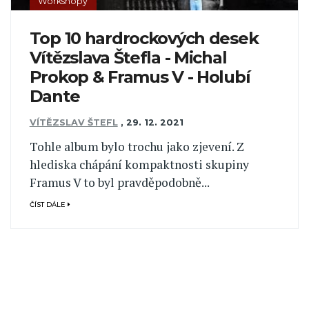
Workshopy
Top 10 hardrockových desek
Vítězslava Štefla - Michal
Prokop & Framus V - Holubí
Dante
VÍTĚZSLAV ŠTEFL
,
29. 12. 2021
Tohle album bylo trochu jako zjevení. Z
hlediska chápání kompaktnosti skupiny
Framus V to byl pravděpodobně...
ČÍST DÁLE