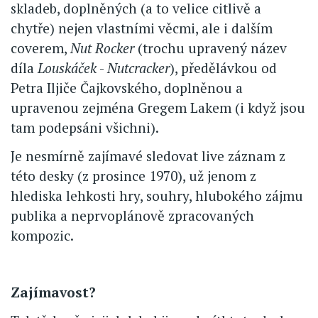
skladeb, doplněných (a to velice citlivě a
chytře) nejen vlastními věcmi, ale i dalším
coverem,
Nut Rocker
(trochu upravený název
díla
Louskáček
-
Nutcracker
), předělávkou od
Petra Iljiče Čajkovského, doplněnou a
upravenou zejména Gregem Lakem (i když jsou
tam podepsáni všichni).
Je nesmírně zajímavé sledovat live záznam z
této desky (z prosince 1970), už jenom z
hlediska lehkosti hry, souhry, hlubokého zájmu
publika a neprvoplánově zpracovaných
kompozic.
Zajímavost?