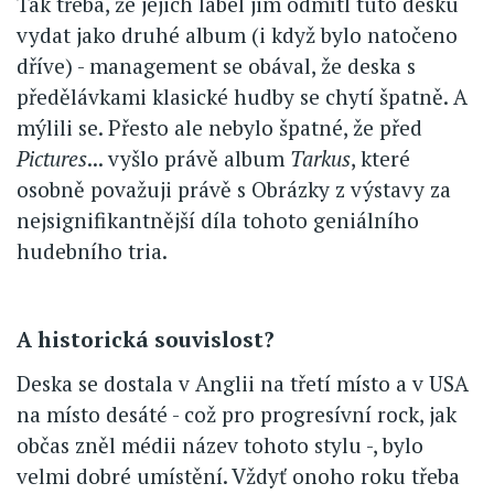
Tak třeba, že jejich label jim odmítl tuto desku
vydat jako druhé album (i když bylo natočeno
dříve) - management se obával, že deska s
předělávkami klasické hudby se chytí špatně. A
mýlili se. Přesto ale nebylo špatné, že před
Pictures
... vyšlo právě album
Tarkus
, které
osobně považuji právě s Obrázky z výstavy za
nejsignifikantnější díla tohoto geniálního
hudebního tria.
A historická souvislost?
Deska se dostala v Anglii na třetí místo a v USA
na místo desáté - což pro progresívní rock, jak
občas zněl médii název tohoto stylu -, bylo
velmi dobré umístění. Vždyť onoho roku třeba