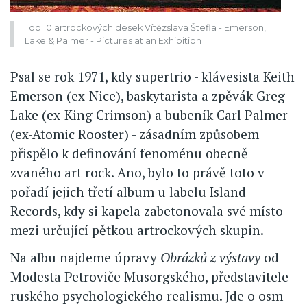
Top 10 artrockových desek Vítězslava Štefla - Emerson,
Lake & Palmer - Pictures at an Exhibition
Psal se rok 1971, kdy supertrio - klávesista Keith
Emerson (ex-Nice), baskytarista a zpěvák Greg
Lake (ex-King Crimson) a bubeník Carl Palmer
(ex-Atomic Rooster) - zásadním způsobem
přispělo k definování fenoménu obecně
zvaného art rock. Ano, bylo to právě toto v
pořadí jejich třetí album u labelu Island
Records, kdy si kapela zabetonovala své místo
mezi určující pětkou artrockových skupin.
Na albu najdeme úpravy
Obrázků z výstavy
od
Modesta Petroviče Musorgského, představitele
ruského psychologického realismu. Jde o osm