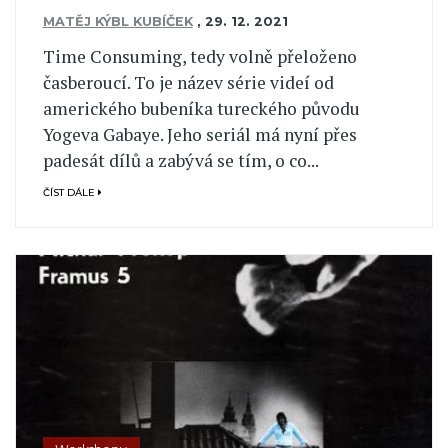
MATĚJ KÝBL KUBÍČEK
,
29. 12. 2021
Time Consuming, tedy volně přeloženo
časberoucí. To je název série videí od
amerického bubeníka tureckého původu
Yogeva Gabaye. Jeho seriál má nyní přes
padesát dílů a zabývá se tím, o co...
ČÍST DÁLE