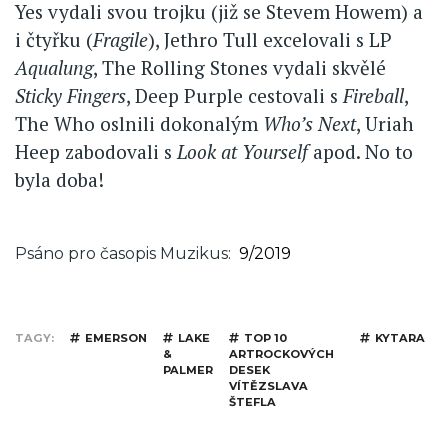
Yes vydali svou trojku (již se Stevem Howem) a
i čtyřku (
Fragile
), Jethro Tull excelovali s LP
Aqualung
, The Rolling Stones vydali skvělé
Sticky Fingers
, Deep Purple cestovali s
Fireball
,
The Who oslnili dokonalým
Who’s Next
, Uriah
Heep zabodovali s
Look at Yourself
apod. No to
byla doba!
Psáno pro časopis Muzikus
9/2019
TAGY
EMERSON
LAKE
TOP 10
KYTARA
&
ARTROCKOVÝCH
PALMER
DESEK
VÍTĚZSLAVA
ŠTEFLA