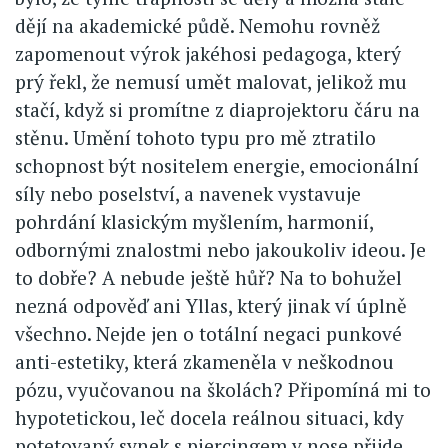
dějí na akademické půdě. Nemohu rovněž
zapomenout výrok jakéhosi pedagoga, který
prý řekl, že nemusí umět malovat, jelikož mu
stačí, když si promítne z diaprojektoru čáru na
stěnu. Umění tohoto typu pro mě ztratilo
schopnost být nositelem energie, emocionální
síly nebo poselství, a navenek vystavuje
pohrdání klasickým myšlením, harmonií,
odbornými znalostmi nebo jakoukoliv ideou. Je
to dobře? A nebude ještě hůř? Na to bohužel
nezná odpověď ani Yllas, který jinak ví úplně
všechno. Nejde jen o totální negaci punkové
anti-estetiky, která zkameněla v neškodnou
pózu, vyučovanou na školách? Připomíná mi to
hypotetickou, leč docela reálnou situaci, kdy
potetovaný synek s piercingem v nose přijde