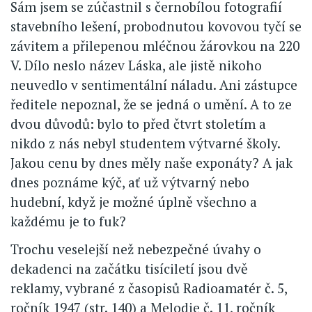
Sám jsem se zúčastnil s černobílou fotografií
stavebního lešení, probodnutou kovovou tyčí se
závitem a přilepenou mléčnou žárovkou na 220
V. Dílo neslo název Láska, ale jistě nikoho
neuvedlo v sentimentální náladu. Ani zástupce
ředitele nepoznal, že se jedná o umění. A to ze
dvou důvodů: bylo to před čtvrt stoletím a
nikdo z nás nebyl studentem výtvarné školy.
Jakou cenu by dnes měly naše exponáty? A jak
dnes poznáme kýč, ať už výtvarný nebo
hudební, když je možné úplně všechno a
každému je to fuk?
Trochu veselejší než nebezpečné úvahy o
dekadenci na začátku tisíciletí jsou dvě
reklamy, vybrané z časopisů Radioamatér č. 5,
ročník 1947 (str. 140) a Melodie č. 11, ročník