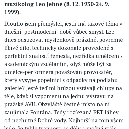
muzikolog Leo Jehne (8. 12. 1930-24. 9.
1999).
Dlouho jsem přemýšlel, jestli má takové téma v
dnešní "postmoderní" době vůbec smysl. Lze
dnes odsuzovat myšlenkově prázdné, povrchně
líbivé dílo, technicky dokonale provedené s
perfektní znalostí řemesla, nezřídka umělcem s
akademickým vzděláním, když může být za
umělce-performera považován provokatér,
který vysype popelnici s odpadky na podlahu
galerie? Ještě teď mi hrůzou vstávají chlupy na
těle, když si vzpomenu na jednu výstavu na
pražské AVU. Obzvláště čestné místo na ní
zaujímala Fontána. Tedy rozřezaná PET láhev
od nechutné Dobré vody. Nejhorší na tom všem
bylo, že tyhle trapnosti se děly a možná stále