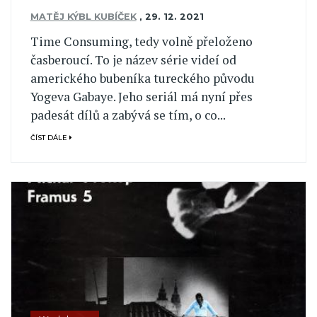
MATĚJ KÝBL KUBÍČEK
,
29. 12. 2021
Time Consuming, tedy volně přeloženo
časberoucí. To je název série videí od
amerického bubeníka tureckého původu
Yogeva Gabaye. Jeho seriál má nyní přes
padesát dílů a zabývá se tím, o co...
ČÍST DÁLE