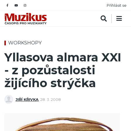
Přihlásit se
WORKSHOPY
Yllasova almara XXI
- z pozůstalosti
žijícího strýčka
JIŘÍ KŘIVKA
,
28. 3. 2008