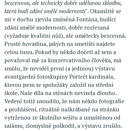
bezcennou, ale technicky dobře udělanou skladbu,
která budí zdání smělé modernosti"
. Okamžitě se
mi v duchu zjevila zmíněná Fontána, budící
zdání smělé modernosti, dobře rozřezaná
(vyžaduje kvalitní nůž), ale umělecky bezcenná.
Prostě hovadina, jakých na smetišti najdete
celou tunu. Pokud by někdo dočetl až sem a
považoval mě za konzervativního člověka, má
smůlu, že neviděl první (a jedinou) výstavu
avantgardní fotoskupiny Portrét kardinála,
kterou jsem se spolužáky založil na střední
škole. Naše díla na stěnách nevisela dlouho.
Vedení totiž usoudilo, že nám někdo fotografie
a prohlášení, rituálně naškrábané na stránku
vytrženou ze školního sešitu a umaštěnou od
salámu, zlomyslně poškodil, a výstavu zrušilo.