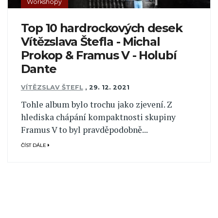
Workshopy
Top 10 hardrockových desek
Vítězslava Štefla - Michal
Prokop & Framus V - Holubí
Dante
VÍTĚZSLAV ŠTEFL
,
29. 12. 2021
Tohle album bylo trochu jako zjevení. Z
hlediska chápání kompaktnosti skupiny
Framus V to byl pravděpodobně...
ČÍST DÁLE