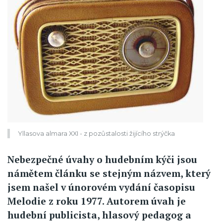
Yllasova almara XXI - z pozůstalosti žijícího strýčka
Nebezpečné úvahy o hudebním kýči jsou
námětem článku se stejným názvem, který
jsem našel v únorovém vydání časopisu
Melodie z roku 1977. Autorem úvah je
hudební publicista, hlasový pedagog a