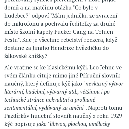
domů a na matčinu otázku "Co bylo v
hudebce?" odpoví "Mám jedničku ze zvracení
do mikrofonu a pochvalu ředitelky za druhé
místo školní kapely Fucker Gang na Toluen
Festu". Kde je všechno rebelství rockera, když
dostane za Jimiho Hendrixe hvězdičku do
žákovské knížky?
Ale vraťme se ke klasickému kýči. Leo Jehne ve
svém článku cituje mimo jiné Příruční slovník
naučný, který definuje kýč jako
"nevkusný výtvor
literární, hudební, výtvarný atd., většinou i po
technické stránce nekvalitní a prolhaně
sentimentální, vydávaný za umění"
. Naproti tomu
Pazdírkův hudební slovník naučný z roku 1929
kýč popisuje
jako "líbivou, plochou, umělecky