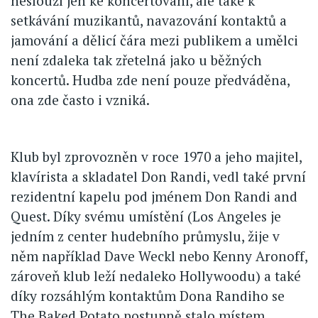
neslouží jen ke koncertování, ale také k
setkávání muzikantů, navazování kontaktů a
jamování a dělicí čára mezi publikem a umělci
není zdaleka tak zřetelná jako u běžných
koncertů. Hudba zde není pouze předváděna,
ona zde často i vzniká.
Klub byl zprovozněn v roce 1970 a jeho majitel,
klavírista a skladatel Don Randi, vedl také první
rezidentní kapelu pod jménem Don Randi and
Quest. Díky svému umístění (Los Angeles je
jedním z center hudebního průmyslu, žije v
něm například Dave Weckl nebo Kenny Aronoff,
zároveň klub leží nedaleko Hollywoodu) a také
díky rozsáhlým kontaktům Dona Randiho se
The Baked Potato postupně stalo místem