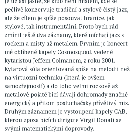
Je už asi jasné, že klub není místem, kde se
pečlivě konzervuje tradiční a stylově čistý jazz,
ale že cílem je spíše posouvat hranice, jak
stylové, tak instrumentální. Proto bych rád
zmínil ještě dva záznamy, které míchají jazz s
rockem a místy až metalem. Prvním je koncert
mé oblíbené kapely Cosmosquad, vedené
kytaristou Jeffem Colmanem, z roku 2001.
Kytarová sóla orientovaná spíše na melodii než
na virtuozní techniku (která je ovšem
samozřejmostí) a do toho velmi rockově až
metalově pojaté bicí dávají dohromady značně
energický a přitom posluchačsky přívětivý mix.
Druhým záznamem je vystoupení kapely CAB,
kterou zpoza bicích diriguje Virgil Donati se
svými matematickými doprovody.