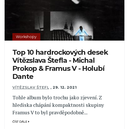
Workshopy
Top 10 hardrockových desek
Vítězslava Štefla - Michal
Prokop & Framus V - Holubí
Dante
VÍTĚZSLAV ŠTEFL
,
29. 12. 2021
Tohle album bylo trochu jako zjevení. Z
hlediska chápání kompaktnosti skupiny
Framus V to byl pravděpodobně...
ČÍST DÁLE