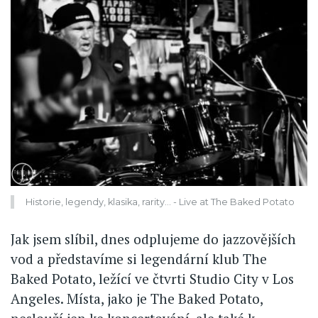
Historie, legendy, klasika, rarity... - Live at The Baked Potato
Jak jsem slíbil, dnes odplujeme do jazzovějších
vod a představíme si legendární klub The
Baked Potato, ležící ve čtvrti Studio City v Los
Angeles. Místa, jako je The Baked Potato,