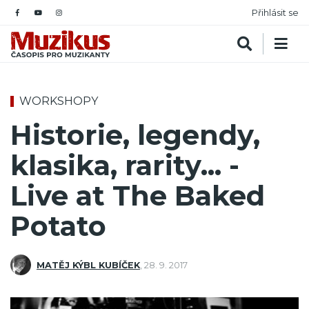
Přihlásit se
WORKSHOPY
Historie, legendy,
klasika, rarity... -
Live at The Baked
Potato
MATĚJ KÝBL KUBÍČEK
,
28. 9. 2017