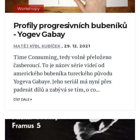
Workshopy
Profily progresivních bubeníků
- Yogev Gabay
MATĚJ KÝBL KUBÍČEK
,
29. 12. 2021
Time Consuming, tedy volně přeloženo
časberoucí. To je název série videí od
amerického bubeníka tureckého původu
Yogeva Gabaye. Jeho seriál má nyní přes
padesát dílů a zabývá se tím, o co...
ČÍST DÁLE