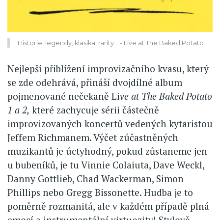
Historie, legendy, klasika, rarity... - Live at The Baked Potato
Nejlepší přiblížení improvizačního kvasu, který
se zde odehrává, přináší dvojdílné album
pojmenované nečekaně Li
ve at The Baked Potato
1 a 2,
které zachycuje sérii částečně
improvizovaných koncertů vedených kytaristou
Jeffem Richmanem. Výčet zúčastněných
muzikantů je úctyhodný, pokud zůstaneme jen
u bubeníků, je tu Vinnie Colaiuta, Dave Weckl,
Danny Gottlieb, Chad Wackerman, Simon
Phillips nebo Gregg Bissonette. Hudba je to
poměrně rozmanitá, ale v každém případě plná
emocí a instrumentální virtuozity! Stylově