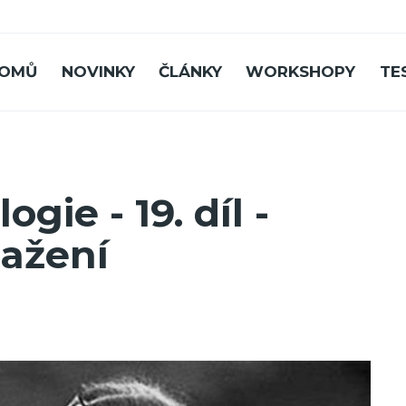
OMŮ
NOVINKY
ČLÁNKY
WORKSHOPY
TE
ie - 19. díl -
tažení