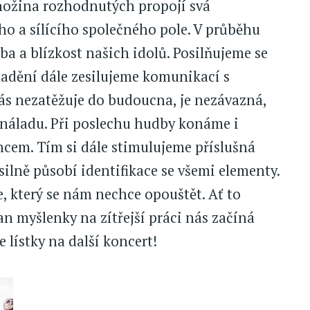
Množina rozhodnutých propojí svá
ího a sílícího společného pole. V průběhu
 a blízkost našich idolů. Posilňujeme se
ladění dále zesilujeme komunikací s
s nezatěžuje do budoucna, je nezávazná,
 náladu. Při poslechu hudby konáme i
cem. Tím si dále stimulujeme příslušná
lně působí identifikace se všemi elementy.
, který se nám nechce opouštět. Ať to
n myšlenky na zítřejší práci nás začíná
 lístky na další koncert!