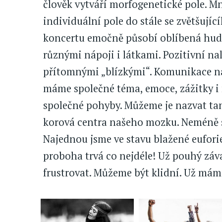
člověk vytváří morfogenetické pole. 
individuální pole do stále se zvětšujíc
koncertu emočně působí oblíbená hudba
různými nápoji i látkami. Pozitivní na
přítomnými „blízkými“. Komunikace ná
máme společné téma, emoce, zážitky i
společné pohyby. Můžeme je nazvat tan
korová centra našeho mozku. Neméně si
Najednou jsme ve stavu blažené euforie
proboha trvá co nejdéle! Už pouhý záva
frustrovat. Můžeme být klidní. Už máme