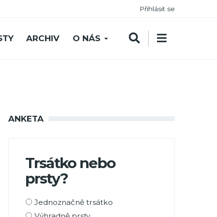
Přihlásit se
STY
ARCHIV
O NÁS
ANKETA
Trsátko nebo
prsty?
Možnosti
Jednoznačně trsátko
výběru
Výhradně prsty