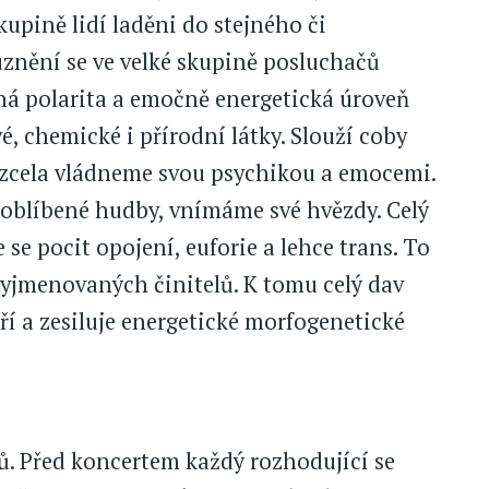
upině lidí laděni do stejného či
znění se ve velké skupině posluchačů
sná polarita a emočně energetická úroveň
vé, chemické i přírodní látky. Slouží coby
 zcela vládneme svou psychikou a emocemi.
e oblíbené hudby, vnímáme své hvězdy. Celý
se pocit opojení, euforie a lehce trans. To
vyjmenovaných činitelů. K tomu celý dav
ří a zesiluje energetické morfogenetické
lů. Před koncertem každý rozhodující se