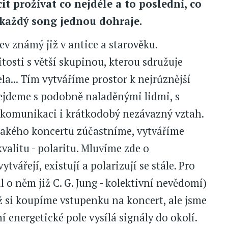
it prožívat co nejdéle a to poslední, co
, každý song jednou dohraje.
 jev známý již v antice a starověku.
sti s větší skupinou, kterou sdružuje
a... Tím vytváříme prostor k nejrůznější
sejdeme s podobně naladěnými lidmi, s
komunikaci i krátkodobý nezávazný vztah.
ějakého koncertu zúčastníme, vytváříme
kvalitu - polaritu. Mluvíme zde o
vářejí, existují a polarizují se stále. Pro
 o něm již C. G. Jung - kolektivní nevědomí)
ž si koupíme vstupenku na koncert, ale jsme
 energetické pole vysílá signály do okolí.