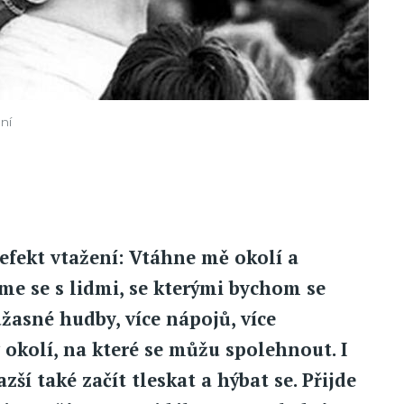
ní
efekt vtažení: Vtáhne mě okolí a
me se s lidmi, se kterými bychom se
úžasné hudby, více nápojů, více
v okolí, na které se můžu spolehnout. I
ší také začít tleskat a hýbat se. Přijde