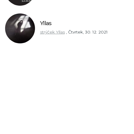
Yllas
strýček Yllas
,
Čtvrtek, 30. 12. 2021