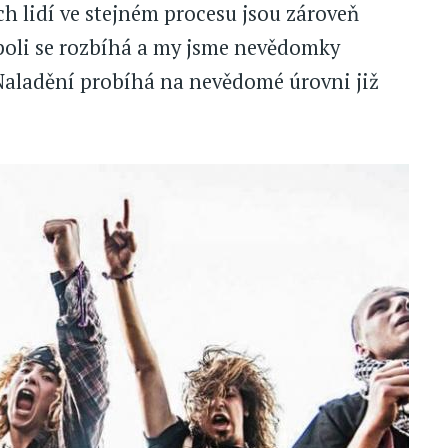
h lidí ve stejném procesu jsou zároveň
 poli se rozbíhá a my jsme nevědomky
 Naladění probíhá na nevědomé úrovni již