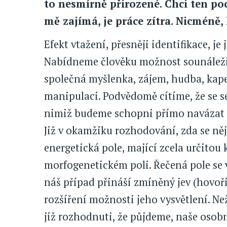
to nesmírně přirozené. Chci ten poc
mě zajímá, je práce zítra. Nicméně
Efekt vtažení, přesněji identifikace, je
Nabídneme člověku možnost sounáležito
společná myšlenka, zájem, hudba, kapel
manipulaci. Podvědomě cítíme, že se 
nimiž budeme schopni přímo navázat 
Již v okamžiku rozhodování, zda se n
energetická pole, mající zcela určitou 
morfogenetickém poli. Řečená pole se vyt
náš případ přináší zmíněný jev (hovořil
rozšíření možnosti jeho vysvětlení. Ne
již rozhodnuti, že půjdeme, naše osobní