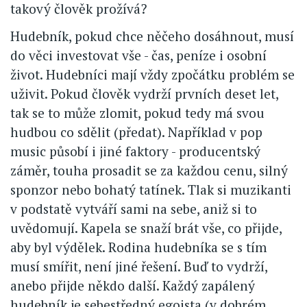
takový člověk prožívá?
Hudebník, pokud chce něčeho dosáhnout, musí
do věci investovat vše - čas, peníze i osobní
život. Hudebníci mají vždy zpočátku problém se
uživit. Pokud člověk vydrží prvních deset let,
tak se to může zlomit, pokud tedy má svou
hudbou co sdělit (předat). Například v pop
music působí i jiné faktory - producentský
záměr, touha prosadit se za každou cenu, silný
sponzor nebo bohatý tatínek. Tlak si muzikanti
v podstatě vytváří sami na sebe, aniž si to
uvědomují. Kapela se snaží brát vše, co přijde,
aby byl výdělek. Rodina hudebníka se s tím
musí smířit, není jiné řešení. Buď to vydrží,
anebo přijde někdo další. Každý zapálený
hudebník je sebestředný egoista (v dobrém