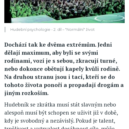
Hudební psychologie - 2. díl – "Normální" život
Dochází tak ke dvěma extrémům. Jedni
dělají maximum, aby byli se svými
rodinami, vozí je s sebou, zkracují turné,
nebo dokonce obětují kapely kvůli rodině.
Na druhou stranu jsou i tací, kteří se do
tohoto života ponoří a propadají drogám a
jiným rozkoším.
Hudebník se zkrátka musí stát slavným nebo
alespoň musí být schopen se uživit již v době,
kdy je svobodný a nezávislý. Pokud je talent,
trpělivost a vytrvalost dosáhnout cíle, může