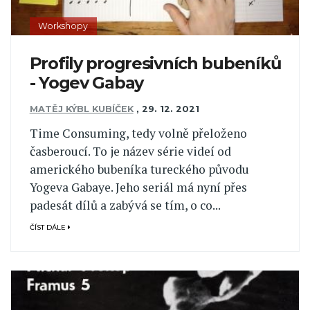
Workshopy
Profily progresivních bubeníků
- Yogev Gabay
MATĚJ KÝBL KUBÍČEK
,
29. 12. 2021
Time Consuming, tedy volně přeloženo
časberoucí. To je název série videí od
amerického bubeníka tureckého původu
Yogeva Gabaye. Jeho seriál má nyní přes
padesát dílů a zabývá se tím, o co...
ČÍST DÁLE