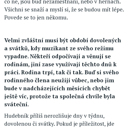
co ne, jsou buď nezaměstnaní, nebo v hernách.
Všichni se snaží a myslí si, že se budou mít lépe.
Povede se to jen někomu.
Velmi zvláštní musí být období dovolených
a svátků, kdy muzikant ze svého režimu
vypadne. Někteří odpočívají a věnují se
rodinám, jiní zase využívají těchto dnů k
práci. Rodina trpí, tak či tak. Buď si svého
rodinného člena neužijí vůbec, nebo jim
bude v nadcházejících měsících chybět
ještě víc, protože ta společná chvíle byla
sváteční.
Hudebník příliš nerozlišuje dny v týdnu,
dovolenou či svátky. Pokud je příležitost, jde