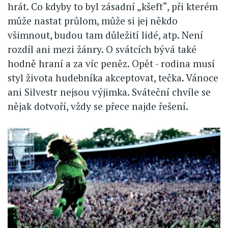
hrát. Co kdyby to byl zásadní „kšeft“, při kterém
může nastat průlom, může si jej někdo
všimnout, budou tam důležití lidé, atp. Není
rozdíl ani mezi žánry. O svátcích bývá také
hodně hraní a za víc peněz. Opět - rodina musí
styl života hudebníka akceptovat, tečka. Vánoce
ani Silvestr nejsou výjimka. Sváteční chvíle se
nějak dotvoří, vždy se přece najde řešení.