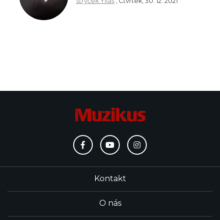
strýček Yllas
,
Čtvrtek, 30. 12. 2021
Kontakt
O nás