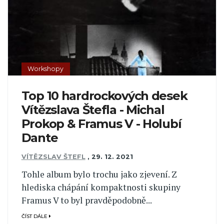
Workshopy
Top 10 hardrockových desek
Vítězslava Štefla - Michal
Prokop & Framus V - Holubí
Dante
VÍTĚZSLAV ŠTEFL
,
29. 12. 2021
Tohle album bylo trochu jako zjevení. Z
hlediska chápání kompaktnosti skupiny
Framus V to byl pravděpodobně...
ČÍST DÁLE