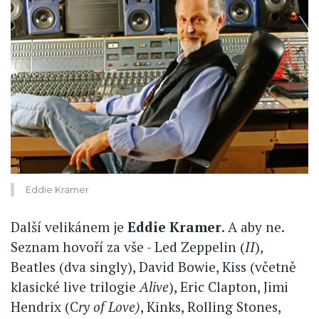
Eddie Kramer
Další velikánem je
Eddie Kramer
. A aby ne.
Seznam hovoří za vše - Led Zeppelin (
II
),
Beatles (dva singly), David Bowie, Kiss (včetně
klasické live trilogie
Alive
), Eric Clapton, Jimi
Hendrix (C
ry of Love)
, Kinks, Rolling Stones,