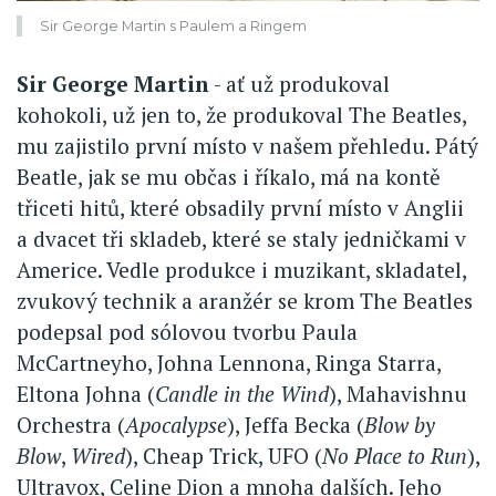
Sir George Martin s Paulem a Ringem
Sir George Martin
- ať už produkoval
kohokoli, už jen to, že produkoval The Beatles,
mu zajistilo první místo v našem přehledu. Pátý
Beatle, jak se mu občas i říkalo, má na kontě
třiceti hitů, které obsadily první místo v Anglii
a dvacet tři skladeb, které se staly jedničkami v
Americe. Vedle produkce i muzikant, skladatel,
zvukový technik a aranžér se krom The Beatles
podepsal pod sólovou tvorbu Paula
McCartneyho, Johna Lennona, Ringa Starra,
Eltona Johna (
Candle in the Wind
), Mahavishnu
Orchestra (
Apocalypse
), Jeffa Becka (
Blow by
Blow
,
Wired
), Cheap Trick, UFO (
No Place to Run
),
Ultravox, Celine Dion a mnoha dalších. Jeho