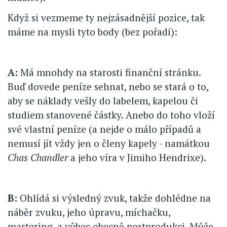
Když si vezmeme ty nejzásadnější pozice, tak
máme na mysli tyto body (bez pořadí):
A:
Má mnohdy na starosti finanční stránku.
Buď dovede peníze sehnat, nebo se stará o to,
aby se náklady vešly do labelem, kapelou či
studiem stanovené částky. Anebo do toho vloží
své vlastní peníze (a nejde o málo případů a
nemusí jít vždy jen o členy kapely - namátkou
Chas Chandler
a jeho víra v Jimiho Hendrixe).
B:
Ohlídá si výsledný zvuk, takže dohlédne na
náběr zvuku, jeho úpravu, míchačku,
mastering, a vůbec obecně postprodukci. Může