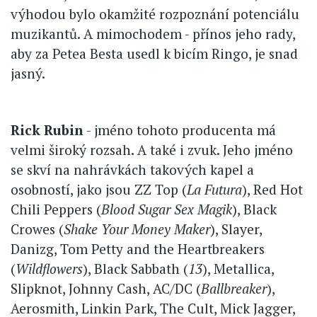
výhodou bylo okamžité rozpoznání potenciálu
muzikantů. A mimochodem - přínos jeho rady,
aby za Petea Besta usedl k bicím Ringo, je snad
jasný.
Rick Rubin
- jméno tohoto producenta má
velmi široký rozsah. A také i zvuk. Jeho jméno
se skví na nahrávkách takových kapel a
osobností, jako jsou ZZ Top (
La Futura
), Red Hot
Chili Peppers (
Blood Sugar Sex Magik
), Black
Crowes (
Shake Your Money Maker
), Slayer,
Danizg, Tom Petty and the Heartbreakers
(
Wildflowers
), Black Sabbath (
13
), Metallica,
Slipknot, Johnny Cash, AC/DC (
Ballbreaker
),
Aerosmith, Linkin Park, The Cult, Mick Jagger,