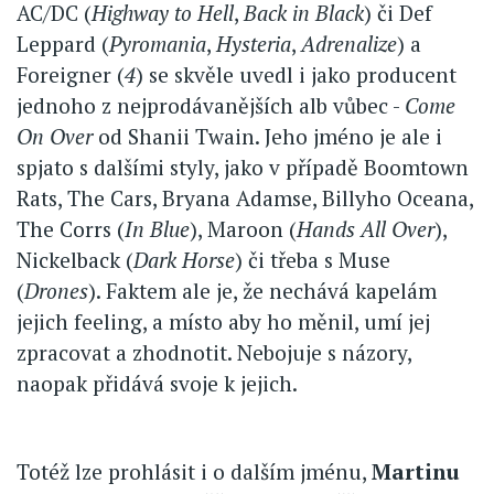
AC/DC (
Highway to Hell
,
Back in Black
) či Def
Leppard (
Pyromania
,
Hysteria
,
Adrenalize
) a
Foreigner (
4
) se skvěle uvedl i jako producent
jednoho z nejprodávanějších alb vůbec -
Come
On Over
od Shanii Twain. Jeho jméno je ale i
spjato s dalšími styly, jako v případě Boomtown
Rats, The Cars, Bryana Adamse, Billyho Oceana,
The Corrs (
In Blue
), Maroon (
Hands All Over
),
Nickelback (
Dark Horse
) či třeba s Muse
(
Drones
). Faktem ale je, že nechává kapelám
jejich feeling, a místo aby ho měnil, umí jej
zpracovat a zhodnotit. Nebojuje s názory,
naopak přidává svoje k jejich.
Totéž lze prohlásit i o dalším jménu,
Martinu