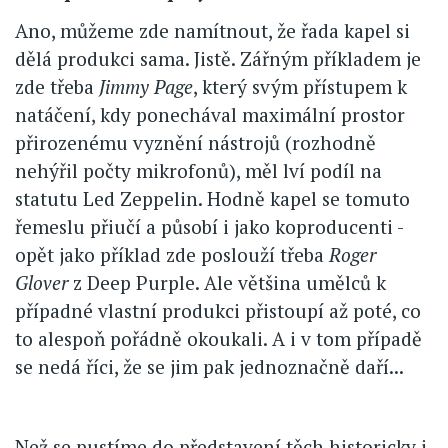
Ano, můžeme zde namítnout, že řada kapel si
dělá produkci sama. Jistě. Zářným příkladem je
zde třeba
Jimmy Page
, který svým přístupem k
natáčení, kdy ponechával maximální prostor
přirozenému vyznění nástrojů (rozhodně
nehýřil počty mikrofonů), měl lví podíl na
statutu Led Zeppelin. Hodně kapel se tomuto
řemeslu přiučí a působí i jako koproducenti -
opět jako příklad zde poslouží třeba
Roger
Glover
z Deep Purple. Ale většina umělců k
případné vlastní produkci přistoupí až poté, co
to alespoň pořádně okoukali. A i v tom případě
se nedá říci, že se jim pak jednoznačně daří...
Než se pustíme do představení těch historicky i