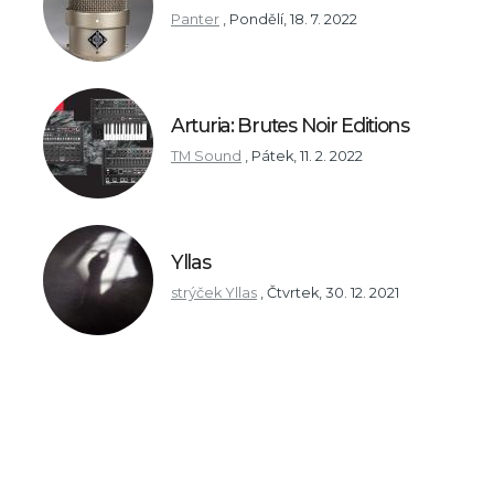
Panter
,
Pondělí, 18. 7. 2022
Arturia: Brutes Noir Editions
TM Sound
,
Pátek, 11. 2. 2022
Yllas
strýček Yllas
,
Čtvrtek, 30. 12. 2021