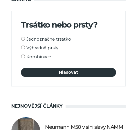
Trsátko nebo prsty?
Možnosti
Jednoznačně trsátko
výběru
Výhradně prsty
Kombinace
NEJNOVĚJŠÍ ČLÁNKY
Neumann M50 v síni slávy NAMM