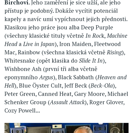
Birchovi
. Jeho zaměření je sice užší, ale jeho
přístup je podobný. Dokáže vycítit potenciál
kapely a navíc umí vypíchnout jejich přednosti.
Klasikou jeho práce jsou alba Deep Purple
(všechny klasické tituly včetně
In Roc
k,
Machine
Head
a
Live in Japan
), Iron Maiden, Fleetwood
Mac, Rainbow (všechna klasická včetně
Rising
),
Whitesnake (opět klasika do
Slide It In
),
Wishbone Ash (první tři alba včetně
eponymního
Argus
), Black Sabbath (
Heaven and
Hell
), Blue Öyster Cult, Jeff Beck (
Beck-Ola
),
Peter Green, Canned Heat, Gary Moore, Michael
Schenker Group (
Assault Attack
), Roger Glover,
Cozy Powell...