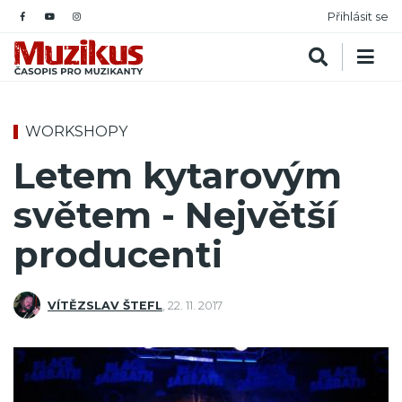
Přihlásit se
WORKSHOPY
Letem kytarovým
světem - Největší
producenti
VÍTĚZSLAV ŠTEFL
,
22. 11. 2017