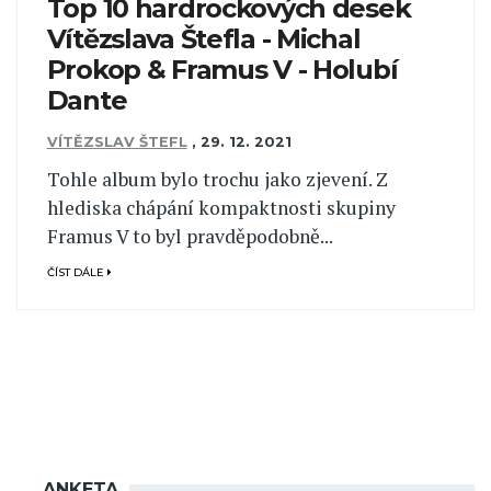
Top 10 hardrockových desek
Vítězslava Štefla - Michal
Prokop & Framus V - Holubí
Dante
VÍTĚZSLAV ŠTEFL
,
29. 12. 2021
Tohle album bylo trochu jako zjevení. Z
hlediska chápání kompaktnosti skupiny
Framus V to byl pravděpodobně...
ČÍST DÁLE
ANKETA