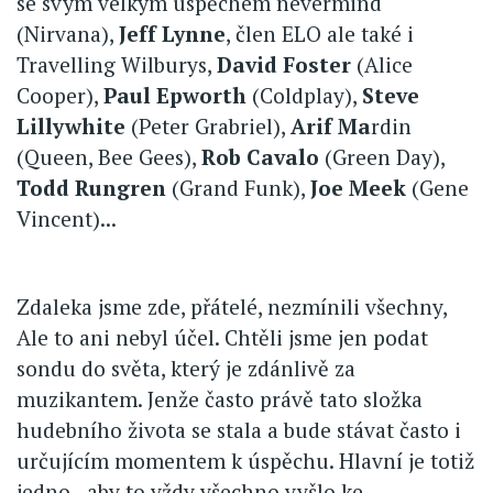
se svým velkým úspěchem nevermind
(Nirvana),
Jeff Lynne
, člen ELO ale také i
Travelling Wilburys,
David Foster
(Alice
Cooper),
Paul Epworth
(Coldplay),
Steve
Lillywhite
(Peter Grabriel),
Arif Ma
rdin
(Queen, Bee Gees),
Rob Cavalo
(Green Day),
Todd Rungren
(Grand Funk),
Joe Meek
(Gene
Vincent)...
Zdaleka jsme zde, přátelé, nezmínili všechny,
Ale to ani nebyl účel. Chtěli jsme jen podat
sondu do světa, který je zdánlivě za
muzikantem. Jenže často právě tato složka
hudebního života se stala a bude stávat často i
určujícím momentem k úspěchu. Hlavní je totiž
jedno - aby to vždy všechno vyšlo ke