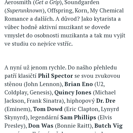
Aerosmith (
Get a Grip
), Soundgarden
(
Superunknown
), Offspring, Korn, My Chemical
Romance a dalších. A důvod? Jako kytarista a
vůbec hodně aktivní muzikant se dovede
vmyslet do osobnosti muzikanta a tak mu vyjít
ve studiu co nejvíce vstříc.
A nyní už jenom rychle. Do našho přehledu
patří klasičtí
Phil Spector
se svou zvukovou
stěnou (John Lennon),
Brian Eno
(U2,
Coldplay, Genesis),
Quincy Jones
(Michael
Jackson, Frank Sinatra), hiphopový
Dr. Dre
(Eminem),
Tom Dowd
(Eric Clapton, Lynyrd
Skynyrd), legendární
Sam Phillips
(Elvis
Presley),
Don Was
(Bonnie Raitt),
Butch Vig