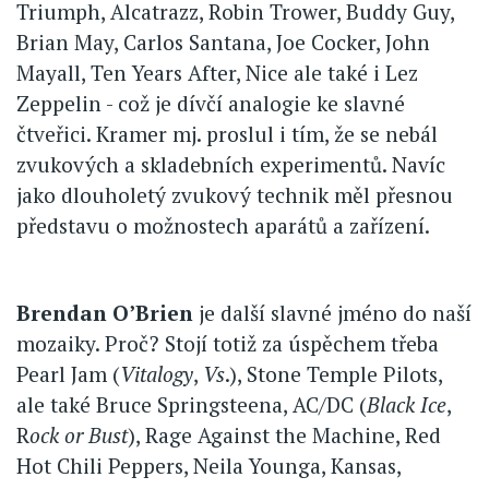
Triumph, Alcatrazz, Robin Trower, Buddy Guy,
Brian May, Carlos Santana, Joe Cocker, John
Mayall, Ten Years After, Nice ale také i Lez
Zeppelin - což je dívčí analogie ke slavné
čtveřici. Kramer mj. proslul i tím, že se nebál
zvukových a skladebních experimentů. Navíc
jako dlouholetý zvukový technik měl přesnou
představu o možnostech aparátů a zařízení.
Brendan O’Brien
je další slavné jméno do naší
mozaiky. Proč? Stojí totiž za úspěchem třeba
Pearl Jam (
Vitalogy
,
Vs
.), Stone Temple Pilots,
ale také Bruce Springsteena, AC/DC (
Black Ice
,
R
ock or Bust
), Rage Against the Machine, Red
Hot Chili Peppers, Neila Younga, Kansas,