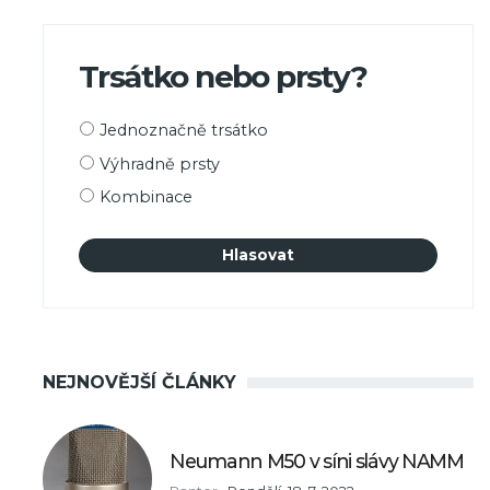
Trsátko nebo prsty?
Možnosti
Jednoznačně trsátko
výběru
Výhradně prsty
Kombinace
NEJNOVĚJŠÍ ČLÁNKY
Neumann M50 v síni slávy NAMM