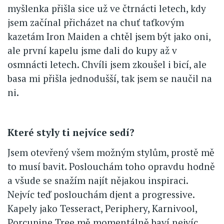
myšlenka přišla sice už ve čtrnácti letech, kdy
jsem začínal přicházet na chuť taťkovým
kazetám Iron Maiden a chtěl jsem být jako oni,
ale první kapelu jsme dali do kupy až v
osmnácti letech. Chvíli jsem zkoušel i bicí, ale
basa mi přišla jednodušší, tak jsem se naučil na
ni.
Které styly ti nejvíce sedí?
Jsem otevřený všem možným stylům, prostě mě
to musí bavit. Poslouchám toho opravdu hodně
a všude se snažím najít nějakou inspiraci.
Nejvíc teď poslouchám djent a progressive.
Kapely jako Tesseract, Periphery, Karnivool,
Porcupine Tree mě momentálně baví nejvíc.