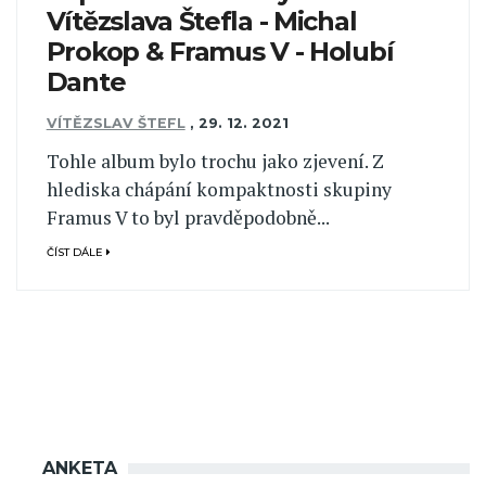
Vítězslava Štefla - Michal
Prokop & Framus V - Holubí
Dante
VÍTĚZSLAV ŠTEFL
,
29. 12. 2021
Tohle album bylo trochu jako zjevení. Z
hlediska chápání kompaktnosti skupiny
Framus V to byl pravděpodobně...
ČÍST DÁLE
ANKETA