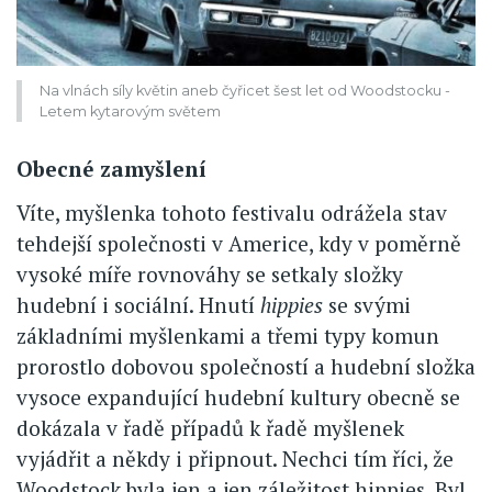
Na vlnách síly květin aneb čyřicet šest let od Woodstocku -
Letem kytarovým světem
Obecné zamyšlení
Víte, myšlenka tohoto festivalu odrážela stav
tehdejší společnosti v Americe, kdy v poměrně
vysoké míře rovnováhy se setkaly složky
hudební i sociální. Hnutí
hippies
se svými
základními myšlenkami a třemi typy komun
prorostlo dobovou společností a hudební složka
vysoce expandující hudební kultury obecně se
dokázala v řadě případů k řadě myšlenek
vyjádřit a někdy i připnout. Nechci tím říci, že
Woodstock byla jen a jen záležitost hippies. Byl