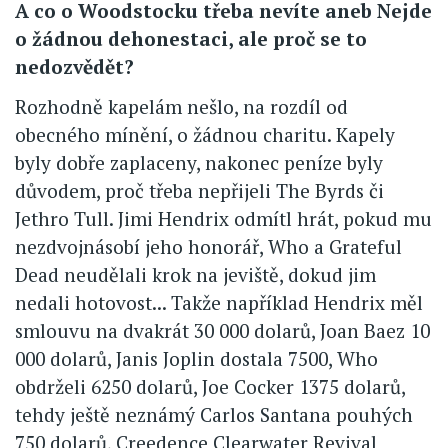
A co o Woodstocku třeba nevíte aneb Nejde
o žádnou dehonestaci, ale proč se to
nedozvědět?
Rozhodně kapelám nešlo, na rozdíl od
obecného mínění, o žádnou charitu. Kapely
byly dobře zaplaceny, nakonec peníze byly
důvodem, proč třeba nepřijeli The Byrds či
Jethro Tull. Jimi Hendrix odmítl hrát, pokud mu
nezdvojnásobí jeho honorář, Who a Grateful
Dead neudělali krok na jeviště, dokud jim
nedali hotovost... Takže například Hendrix měl
smlouvu na dvakrát 30 000 dolarů, Joan Baez 10
000 dolarů, Janis Joplin dostala 7500, Who
obdrželi 6250 dolarů, Joe Cocker 1375 dolarů,
tehdy ještě neznámý Carlos Santana pouhých
750 dolarů, Creedence Clearwater Revival