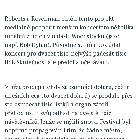
Roberts a Rosenman chtěli tento projekt
mediálně podpořit menším koncertem několika
umělců žijících v oblasti Woodstocku (jako
např. Bob Dylan). Původně se předpokládal
koncert pro dvacet tisíc, nejvýše padesát tisíc
lidí. Skutečnost ale předčila očekávání.
V předprodeji (tehdy za osmnáct dolarů, což je
dnešních cca sto dvacet dolarů) se prodalo přes
sto osmdesát tisíc lístků a organizátoři
přehodnotili svůj odhad na dvě stě tisíc
návštěvníků. Jenže se mýlili znova. Festival byl
nepřímo propagován i tím, že žádné město,
žádná obec ho nechtěla na svých pozemcích.