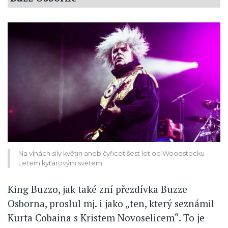
Na vlnách síly květin aneb čyřicet šest let od Woodstocku -
Letem kytarovým světem
King Buzzo, jak také zní přezdívka Buzze
Osborna, proslul mj. i jako „ten, který seznámil
Kurta Cobaina s Kristem Novoselicem“. To je