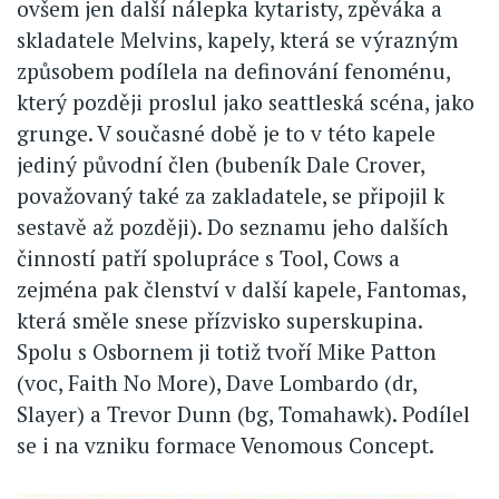
ovšem jen další nálepka kytaristy, zpěváka a
skladatele Melvins, kapely, která se výrazným
způsobem podílela na definování fenoménu,
který později proslul jako seattleská scéna, jako
grunge. V současné době je to v této kapele
jediný původní člen (bubeník Dale Crover,
považovaný také za zakladatele, se připojil k
sestavě až později). Do seznamu jeho dalších
činností patří spolupráce s Tool, Cows a
zejména pak členství v další kapele, Fantomas,
která směle snese přízvisko superskupina.
Spolu s Osbornem ji totiž tvoří Mike Patton
(voc, Faith No More), Dave Lombardo (dr,
Slayer) a Trevor Dunn (bg, Tomahawk). Podílel
se i na vzniku formace Venomous Concept.