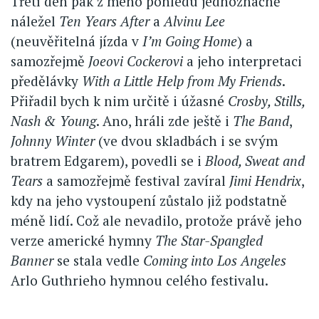
Třetí den pak z mého pohledu jednoznačně
náležel
Ten Years After
a
Alvinu Lee
(neuvěřitelná jízda v
I’m Going Home
) a
samozřejmě
Joeovi Cockerovi
a jeho interpretaci
předělávky
With a Little Help from My Friends
.
Přiřadil bych k nim určitě i úžasné
Crosby, Stills,
Nash & Young
. Ano, hráli zde ještě i
The Band
,
Johnny Winter
(ve dvou skladbách i se svým
bratrem Edgarem), povedli se i
Blood, Sweat and
Tears
a samozřejmě festival zavíral
Jimi Hendrix
,
kdy na jeho vystoupení zůstalo již podstatně
méně lidí. Což ale nevadilo, protože právě jeho
verze americké hymny
The Star-Spangled
Banner
se stala vedle
Coming into Los Angeles
Arlo Guthrieho hymnou celého festivalu.