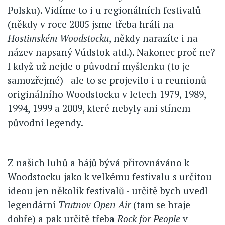
Polsku). Vidíme to i u regionálních festivalů
(někdy v roce 2005 jsme třeba hráli na
Hostimském Woodstocku
, někdy narazíte i na
název napsaný Vúdstok atd.). Nakonec proč ne?
I když už nejde o původní myšlenku (to je
samozřejmé) - ale to se projevilo i u reunionů
originálního Woodstocku v letech 1979, 1989,
1994, 1999 a 2009, které nebyly ani stínem
původní legendy.
Z našich luhů a hájů bývá přirovnáváno k
Woodstocku jako k velkému festivalu s určitou
ideou jen několik festivalů - určitě bych uvedl
legendární
Trutnov Open Air
(tam se hraje
dobře) a pak určitě třeba
Rock for People
v