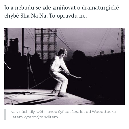
Jo a nebudu se zde zmiňovat o dramaturgické
chybě Sha Na Na. To opravdu ne.
Na vlnách síly květin aneb čyřicet šest let od Woodstocku -
Letem kytarovým světem