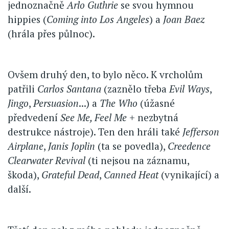
jednoznačně
Arlo Guthrie
se svou hymnou
hippies (
Coming into Los Angeles
) a
Joan Baez
(hrála přes půlnoc).
Ovšem druhý den, to bylo něco. K vrcholům
patřili
Carlos Santana
(zaznělo třeba
Evil Ways
,
Jingo
,
Persuasion
...) a
The Who
(úžasné
předvedení
See Me, Feel Me
+ nezbytná
destrukce nástroje). Ten den hráli také
Jefferson
Airplane
,
Janis Joplin
(ta se povedla),
Creedence
Clearwater Revival
(ti nejsou na záznamu,
škoda),
Grateful Dead
,
Canned Heat
(vynikající) a
další.