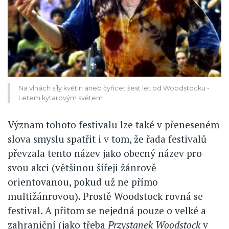
Na vlnách síly květin aneb čyřicet šest let od Woodstocku -
Letem kytarovým světem
Význam tohoto festivalu lze také v přeneseném
slova smyslu spatřit i v tom, že řada festivalů
převzala tento název jako obecný název pro
svou akci (většinou šířeji žánrově
orientovanou, pokud už ne přímo
multižánrovou). Prostě Woodstock rovná se
festival. A přitom se nejedná pouze o velké a
zahraniční (jako třeba
Przystanek Woodstock
v