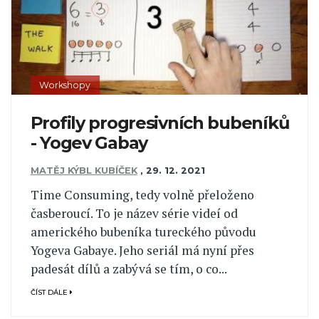
Workshopy
Profily progresivních bubeníků
- Yogev Gabay
MATĚJ KÝBL KUBÍČEK
,
29. 12. 2021
Time Consuming, tedy volně přeloženo
časberoucí. To je název série videí od
amerického bubeníka tureckého původu
Yogeva Gabaye. Jeho seriál má nyní přes
padesát dílů a zabývá se tím, o co...
ČÍST DÁLE