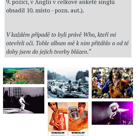
9. pozici, v Anglii v celkové anketě singlů
obsadil 10. místo - pozn. aut.).
V každém případě to byli právě Who, kteří mi
otevřeli oči. Tohle album mě k nim přitáhlo a od té
doby jsem do jejich tvorby blázen.“