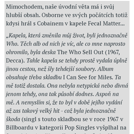
Mimochodem, naše úvodní věta má i svůj
hlubší obsah. Osborne ve svých počátcích totiž
kdysi hrál s Cobainem v kapele Fecal Matter...
„Kapela, která změnila můj život, byli jednoznačně
Who. Těch alb od nich je víc, ale co mne naprosto
ohromilo, byla deska
The Who Sell Out (1967,
Decca).
Tahle kapela se tehdy prostě vydala úplně
jinou cestou, než šly tehdejší soubory. Album
obsahuje třeba skladbu
I Can See for Miles
. Ta
mě totiž dostala. Ona nebyla netypická nebo divná
jenom tehdy, ona tak působí dodnes. Aspoň na
mě. A nemyslím si, že to byl v době jejího vydání
až zas takový velký hit - což byla jednoznačně
škoda
(singl s touto skladbou se v roce 1967 v
Billboardu v kategorii Pop Singles vyšplhal na