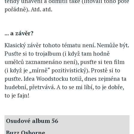
tehdy unaveni a odmítli také (litovali toho poté
pořádně). Atd. atd.
... a závěr?
Klasický závěr tohoto tématu není. Nemůže být.
Pusťte si to trojalbum (i když tam hodně
umělců zaznamenáno není), pusťte si ten film
(i když je „mírně“ pozitivistický). Prostě si to
pusťte. Idea Woodstocku totiž, dnes zejména ta
hudební, přetrvává. A to se mi líbí, to je dobře,
to je fajn!
Osudové album 56
Buzz Osborne