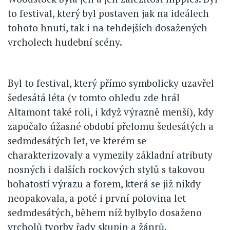
to festival, který byl postaven jak na ideálech
tohoto hnutí, tak i na tehdejších dosažených
vrcholech hudební scény.
Byl to festival, který přímo symbolicky uzavřel
šedesátá léta (v tomto ohledu zde hrál
Altamont také roli, i když výrazně menší), kdy
započalo úžasné období přelomu šedesátých a
sedmdesátých let, ve kterém se
charakterizovaly a vymezily základní atributy
nosných i dalších rockových stylů s takovou
bohatostí výrazu a forem, která se již nikdy
neopakovala, a poté i první polovina let
sedmdesátých, během níž bylbylo dosaženo
vrcholů tvorby řady skupin a žánrů.