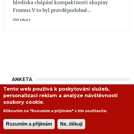
hlediska chápání kompaktnosti skupiny
Framus V to byl pravděpodobně...
ČÍST DÁLE
ANKETA
Tento web používá k poskytování služeb,
personalizaci reklam a analýze návštěvnosti
soubory cookie.
Trsátko nebo prsty?
Kliknutím na "Rozumím a přijímám" s tím souhlasíte.
Možnosti
Jednoznačně trsátko
Rozumím a přijímám
Ne, děkuji
výběru
Výhradně prsty