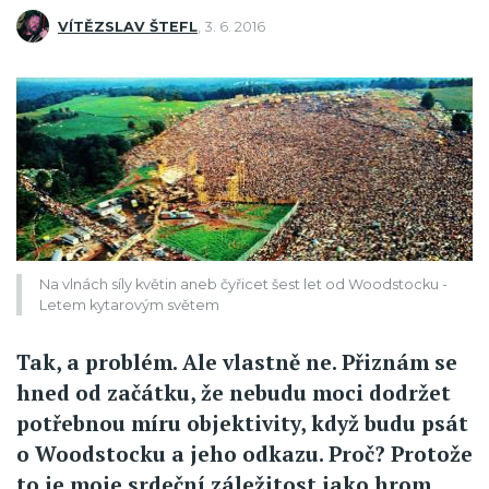
VÍTĚZSLAV ŠTEFL
,
3. 6. 2016
Na vlnách síly květin aneb čyřicet šest let od Woodstocku -
Letem kytarovým světem
Tak, a problém. Ale vlastně ne. Přiznám se
hned od začátku, že nebudu moci dodržet
potřebnou míru objektivity, když budu psát
o Woodstocku a jeho odkazu. Proč? Protože
to je moje srdeční záležitost jako hrom.