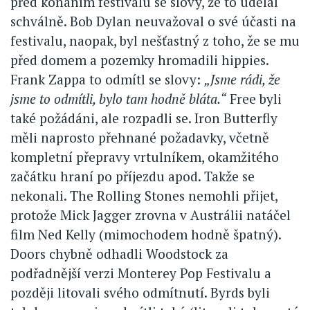
před konáním festivalu se slovy, že to udělal
schválně. Bob Dylan neuvažoval o své účasti na
festivalu, naopak, byl nešťastný z toho, že se mu
před domem a pozemky hromadili hippies.
Frank Zappa to odmítl se slovy:
„Jsme rádi, že
jsme to odmítli, bylo tam hodně bláta.“
Free byli
také požádáni, ale rozpadli se. Iron Butterfly
měli naprosto přehnané požadavky, včetně
kompletní přepravy vrtulníkem, okamžitého
začátku hraní po příjezdu apod. Takže se
nekonali. The Rolling Stones nemohli přijet,
protože Mick Jagger zrovna v Austrálii natáčel
film Ned Kelly (mimochodem hodně špatný).
Doors chybně odhadli Woodstock za
podřadnější verzi Monterey Pop Festivalu a
později litovali svého odmítnutí. Byrds byli