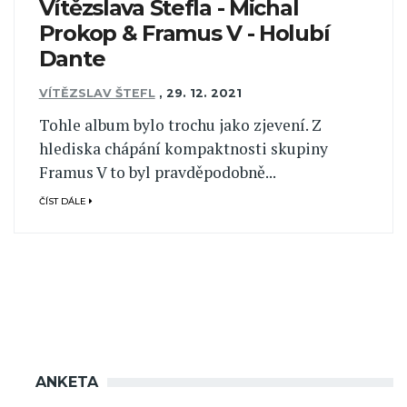
Vítězslava Štefla - Michal
Prokop & Framus V - Holubí
Dante
VÍTĚZSLAV ŠTEFL
,
29. 12. 2021
Tohle album bylo trochu jako zjevení. Z
hlediska chápání kompaktnosti skupiny
Framus V to byl pravděpodobně...
ČÍST DÁLE
ANKETA