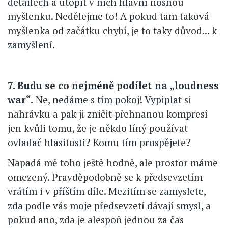
detailech a utopit v nich hlavní nosnou
myšlenku. Nedělejme to! A pokud tam taková
myšlenka od začátku chybí, je to taky důvod... k
zamyšlení.
7. Budu se co nejméně podílet na „loudness
war“.
Ne, nedáme s tím pokoj! Vypiplat si
nahrávku a pak ji zničit přehnanou kompresí
jen kvůli tomu, že je někdo líný používat
ovladač hlasitosti? Komu tím prospějete?
Napadá mě toho ještě hodně, ale prostor máme
omezený. Pravděpodobně se k předsevzetím
vrátím i v příštím díle. Mezitím se zamyslete,
zda podle vás moje předsevzetí dávají smysl, a
pokud ano, zda je alespoň jednou za čas