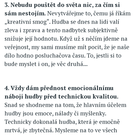
3. Nebudu pouštět do světa nic, za čím si
sám nestojím.
Nevytvářejme to, čemu já říkám
„kreativní smog“. Hudba se dnes na lidi valí
zleva i zprava a tento nadbytek subjektivně
snižuje její hodnotu. Když už s něčím jdeme na
veřejnost, my sami musíme mít pocit, že je naše
dílo hodno posluchačova času. To, jestli si to
bude myslet i on, je věc druhá...
4. Vždy dám přednost emocionálnímu
náboji hudby před technickou kvalitou.
Snad se shodneme na tom, že hlavním účelem
hudby jsou emoce, nálady či myšlenky.
Technicky dokonalá hudba, která je emočně
mrtvá, je zbytečná. Mysleme na to ve všech