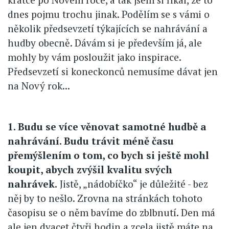
dnes pojmu trochu jinak. Podělím se s vámi o
několik předsevzetí týkajících se nahrávání a
hudby obecně. Dávám si je především já, ale
mohly by vám posloužit jako inspirace.
Předsevzetí si koneckonců nemusíme dávat jen
na Nový rok...
1. Budu se více věnovat samotné hudbě a
nahrávání. Budu trávit méně času
přemýšlením o tom, co bych si ještě mohl
koupit, abych zvýšil kvalitu svých
nahrávek.
Jistě, „nádobíčko“ je důležité - bez
něj by to nešlo. Zrovna na stránkách tohoto
časopisu se o něm bavíme do zblbnutí. Den má
ale jen dvacet čtyři hodin a zcela jistě máte na