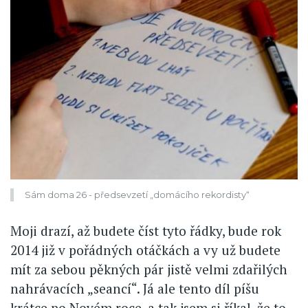
Sám doma 26 - předsevzetí „domácího rekordisty“
Moji drazí, až budete číst tyto řádky, bude rok
2014 již v pořádných otáčkách a vy už budete
mít za sebou pěkných pár jistě velmi zdařilých
nahrávacích „seancí“. Já ale tento díl píšu
krátce po Novém roce, a tak jsem si říkal, že to