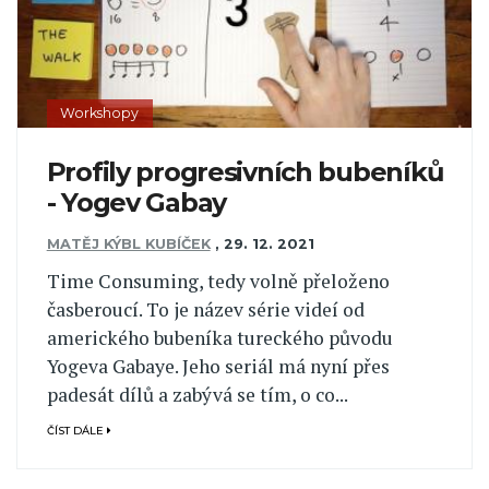
Workshopy
Profily progresivních bubeníků
- Yogev Gabay
MATĚJ KÝBL KUBÍČEK
,
29. 12. 2021
Time Consuming, tedy volně přeloženo
časberoucí. To je název série videí od
amerického bubeníka tureckého původu
Yogeva Gabaye. Jeho seriál má nyní přes
padesát dílů a zabývá se tím, o co...
ČÍST DÁLE