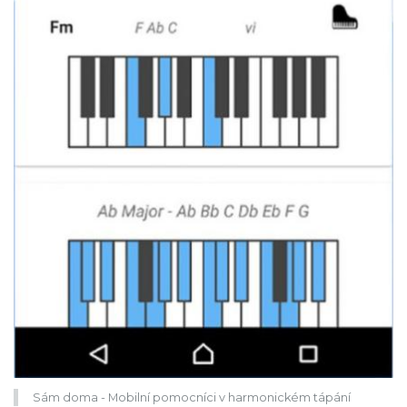
Sám doma - Mobilní pomocníci v harmonickém tápání