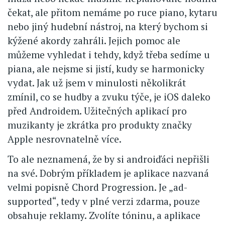
čekat, ale přitom nemáme po ruce piano, kytaru
nebo jiný hudební nástroj, na který bychom si
kýžené akordy zahráli. Jejich pomoc ale
můžeme vyhledat i tehdy, když třeba sedíme u
piana, ale nejsme si jistí, kudy se harmonicky
vydat. Jak už jsem v minulosti několikrát
zmínil, co se hudby a zvuku týče, je iOS daleko
před Androidem. Užitečných aplikací pro
muzikanty je zkrátka pro produkty značky
Apple nesrovnatelně více.
To ale neznamená, že by si androiďáci nepřišli
na své. Dobrým příkladem je aplikace nazvaná
velmi popisně Chord Progression. Je „ad-
supported“, tedy v plné verzi zdarma, pouze
obsahuje reklamy. Zvolíte tóninu, a aplikace