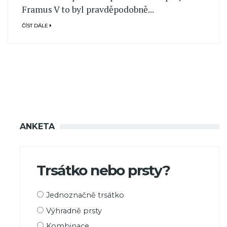
Framus V to byl pravděpodobně...
ČÍST DÁLE
ANKETA
Trsátko nebo prsty?
Možnosti
Jednoznačně trsátko
výběru
Výhradně prsty
Kombinace