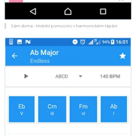
Sám doma - Mobilní pomocníci v harmonickém tápání