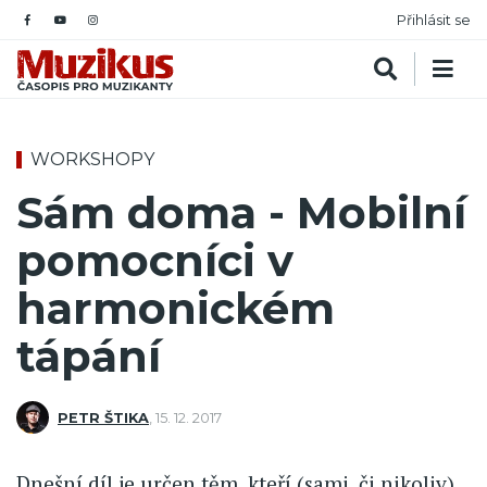
Přihlásit se
WORKSHOPY
Sám doma - Mobilní
pomocníci v
harmonickém
tápání
PETR ŠTIKA
,
15. 12. 2017
Dnešní díl je určen těm, kteří (sami, či nikoliv)