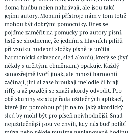
doma hudbu nejen nahrávají, ale jsou také
jejími autory. Mobilní přístroje nám v tom totiž
mohou být dobrými pomocníky. Dnes se
pojďme zaměřit na pomůcky pro autory písní.
Jistě se shodneme, že jedním z hlavních pilířů
při vzniku hudební složky písně je určitá
harmonická sekvence, sled akordů, který se (byť
někdy s určitými obměnami) opakuje. Každý
samozřejmě tvoří jinak, ale mnozí harmonií
začínají, jiní si zase broukají melodie či hrají
riffy a až později se snaží akordy odvodit. Pro
obě skupiny existuje řada užitečných aplikací,
které jim pomohou přijít na to, jaký akordický
sled by mohl být pro píseň nejvhodnější. Snad
nejužitečnější jsou ve chvíli, kdy nás buď políbí
múza nebo někde musíme neplánovaně hodinu