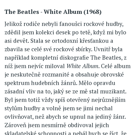
The Beatles - White Album (1968)
Jelikož rodiče nebyli fanoušci rockové hudby,
zdědil jsem kolekci desek po tetě, když mi bylo
asi devět. Stala se ortodoxní křesťankou a
zbavila se celé své rockové sbírky. Uvnitř byla
například kompletní diskografie The Beatles, z
níž jsem nejvíc miloval
White Album
. Celé album
je neskutečně rozmanité a obsahuje obrovské
spektrum hudebních žánrů. Mělo opravdu
zásadní vliv na to, jaký se ze mě stal muzikant.
Byl jsem totiž vždy spíš otevřený nejrůznějším
stylům hudby a volně jsem se jimi nechal
ovlivňovat, než abych se upnul na jediný žánr.
Zároveň jsem nesmírně obdivoval jejich
skladatelské schopnosti a nebál bych se říct, že