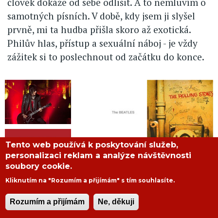
člověk dokáže od sebe odlišit. A to nemluvím o
samotných písních. V době, kdy jsem ji slyšel
prvně, mi ta hudba přišla skoro až exotická.
Philův hlas, přístup a sexuální náboj - je vždy
zážitek si to poslechnout od začátku do konce.
Tento web používá k poskytování služeb,
personalizaci reklam a analýze návštěvnosti
soubory cookie.
Kliknutím na "Rozumím a přijímám" s tím souhlasíte.
Rozumím a přijímám
Ne, děkuji