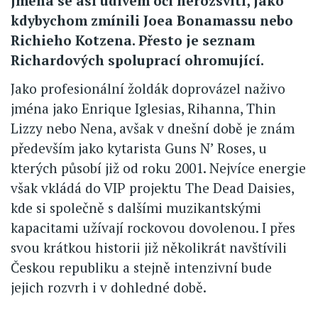
jména se asi údivem oči nerozsvítí, jako
kdybychom zmínili Joea Bonamassu nebo
Richieho Kotzena. Přesto je seznam
Richardových spoluprací ohromující.
Jako profesionální žoldák doprovázel naživo
jména jako Enrique Iglesias, Rihanna, Thin
Lizzy nebo Nena, avšak v dnešní době je znám
především jako kytarista Guns N’ Roses, u
kterých působí již od roku 2001. Nejvíce energie
však vkládá do VIP projektu The Dead Daisies,
kde si společně s dalšími muzikantskými
kapacitami užívají rockovou dovolenou. I přes
svou krátkou historii již několikrát navštívili
Českou republiku a stejně intenzivní bude
jejich rozvrh i v dohledné době.