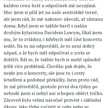
každou cenu hrát a odpočinek mě nezajímá.
Moc jsem si přál jet na naše australské turné,
ale jsem rád, že mě nakonec ukecali, ať zůstanu
doma. Když jsem se takhle bavil s naším
druhým kytaristou Davidem Lowym, říkal jsem
mu, že to zvládnu, i kdybych měl část koncertu
sedět. Na to mi odpověděl, že to není dobrý
nápad, a že bych měl odpočívat a zcela se
doléčit. Bál se, že takhle bych si mohl způsobit
ještě více problémů. Člověku pak dojde, že
nejde jen o koncerty, ale jsou tu i cesty
letadlem a podobné překážky. Jsem proto rád,
že mě přesvědčil, protože první dva týdny po
nehodě jsem si nebyl ani schopen obléct tričko.
Zároveň bylo velmi náročné provést i základní
úkony, jako třeba vyčistit si zuby nebo se