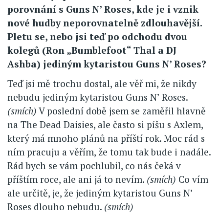
porovnání s Guns N’ Roses, kde je i vznik
nové hudby neporovnatelně zdlouhavější.
Pletu se, nebo jsi teď po odchodu dvou
kolegů (Ron „Bumblefoot“ Thal a DJ
Ashba) jediným kytaristou Guns N’ Roses?
Teď jsi mě trochu dostal, ale věř mi, že nikdy
nebudu jediným kytaristou Guns N’ Roses.
(smích)
V poslední době jsem se zaměřil hlavně
na The Dead Daisies, ale často si píšu s Axlem,
který má mnoho plánů na příští rok. Moc rád s
ním pracuju a věřím, že tomu tak bude i nadále.
Rád bych se vám pochlubil, co nás čeká v
příštím roce, ale ani já to nevím.
(smích)
Co vím
ale určitě, je, že jediným kytaristou Guns N’
Roses dlouho nebudu.
(smích)