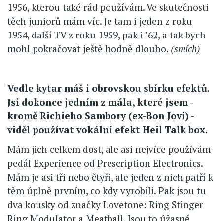
1956, kterou také rád používám. Ve skutečnosti
těch juniorů mám víc. Je tam i jeden z roku
1954, další TV z roku 1959, pak i ’62, a tak bych
mohl pokračovat ještě hodně dlouho.
(smích)
Vedle kytar máš i obrovskou sbírku efektů.
Jsi dokonce jedním z mála, které jsem -
kromě Richieho Sambory (ex-Bon Jovi) -
viděl používat vokální efekt Heil Talk box.
Mám jich celkem dost, ale asi nejvíce používám
pedál Experience od Prescription Electronics.
Mám je asi tři nebo čtyři, ale jeden z nich patří k
těm úplně prvním, co kdy vyrobili. Pak jsou tu
dva kousky od značky Lovetone: Ring Stinger
Ring Modulator a Meatball. Jsou to úžasné