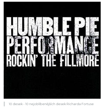
10 desek - 10 nejoblíbenějších desek Richarda Fortuse