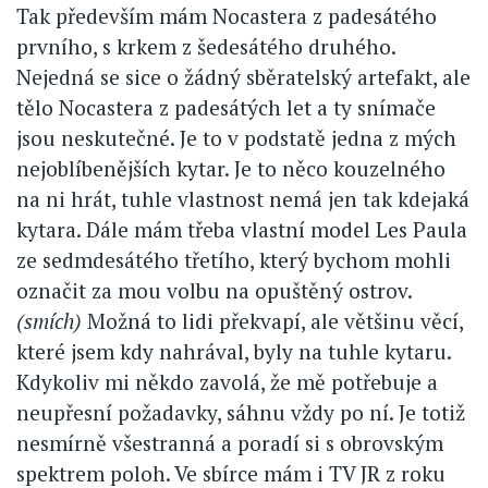
Tak především mám Nocastera z padesátého
prvního, s krkem z šedesátého druhého.
Nejedná se sice o žádný sběratelský artefakt, ale
tělo Nocastera z padesátých let a ty snímače
jsou neskutečné. Je to v podstatě jedna z mých
nejoblíbenějších kytar. Je to něco kouzelného
na ni hrát, tuhle vlastnost nemá jen tak kdejaká
kytara. Dále mám třeba vlastní model Les Paula
ze sedmdesátého třetího, který bychom mohli
označit za mou volbu na opuštěný ostrov.
(smích)
Možná to lidi překvapí, ale většinu věcí,
které jsem kdy nahrával, byly na tuhle kytaru.
Kdykoliv mi někdo zavolá, že mě potřebuje a
neupřesní požadavky, sáhnu vždy po ní. Je totiž
nesmírně všestranná a poradí si s obrovským
spektrem poloh. Ve sbírce mám i TV JR z roku