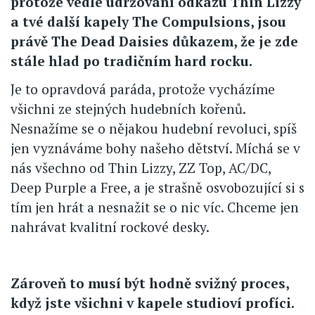
protože vedle udržování odkazu Thin Lizzy
a tvé další kapely The Compulsions, jsou
právě The Dead Daisies důkazem, že je zde
stále hlad po tradičním hard rocku.
Je to opravdová paráda, protože vycházíme
všichni ze stejných hudebních kořenů.
Nesnažíme se o nějakou hudební revoluci, spíš
jen vyznáváme bohy našeho dětství. Míchá se v
nás všechno od Thin Lizzy, ZZ Top, AC/DC,
Deep Purple a Free, a je strašně osvobozující si s
tím jen hrát a nesnažit se o nic víc. Chceme jen
nahrávat kvalitní rockové desky.
Zároveň to musí být hodně svižný proces,
když jste všichni v kapele studioví profíci.