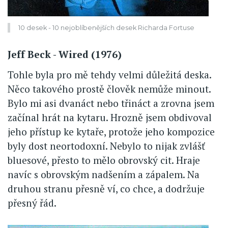
10 desek - 10 nejoblíbenějších desek Richarda Fortuse
Jeff Beck - Wired (1976)
Tohle byla pro mě tehdy velmi důležitá deska.
Něco takového prostě člověk nemůže minout.
Bylo mi asi dvanáct nebo třináct a zrovna jsem
začínal hrát na kytaru. Hrozně jsem obdivoval
jeho přístup ke kytaře, protože jeho kompozice
byly dost neortodoxní. Nebylo to nijak zvlášť
bluesové, přesto to mělo obrovský cit. Hraje
navíc s obrovským nadšením a zápalem. Na
druhou stranu přesně ví, co chce, a dodržuje
přesný řád.