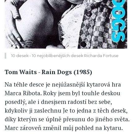
10 desek - 10 nejoblíbenějších desek Richarda Fortuse
Tom Waits - Rain Dogs (1985)
Na téhle desce je nejúžasnější kytarová hra
Marca Ribota. Roky jsem byl touhle deskou
posedlý, ale i dnesjsem radostí bez sebe,
kdykoliv ji zaslechnu Je to jedna z těch desek,
díky kterým se úplně přesunu do jiného světa.
Marc zároveň změnil můj pohled na kytaru.