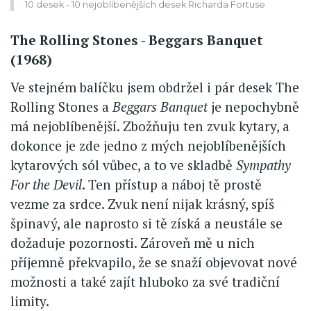
10 desek - 10 nejoblíbenějších desek Richarda Fortuse
The Rolling Stones - Beggars Banquet
(1968)
Ve stejném balíčku jsem obdržel i pár desek The
Rolling Stones a
Beggars Banquet
je nepochybně
má nejoblíbenější. Zbožňuju ten zvuk kytary, a
dokonce je zde jedno z mých nejoblíbenějších
kytarových sól vůbec, a to ve skladbě
Sympathy
For the Devil
. Ten přístup a náboj tě prostě
vezme za srdce. Zvuk není nijak krásný, spíš
špinavý, ale naprosto si tě získá a neustále se
dožaduje pozornosti. Zároveň mě u nich
příjemně překvapilo, že se snaží objevovat nové
možnosti a také zajít hluboko za své tradiční
limity.