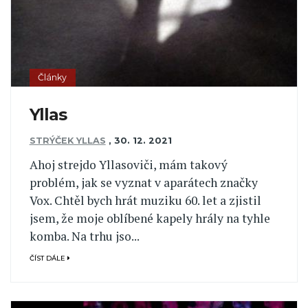
Články
Yllas
STRÝČEK YLLAS
,
30. 12. 2021
Ahoj strejdo Yllasoviči, mám takový
problém, jak se vyznat v aparátech značky
Vox. Chtěl bych hrát muziku 60. let a zjistil
jsem, že moje oblíbené kapely hrály na tyhle
komba. Na trhu jso...
ČÍST DÁLE