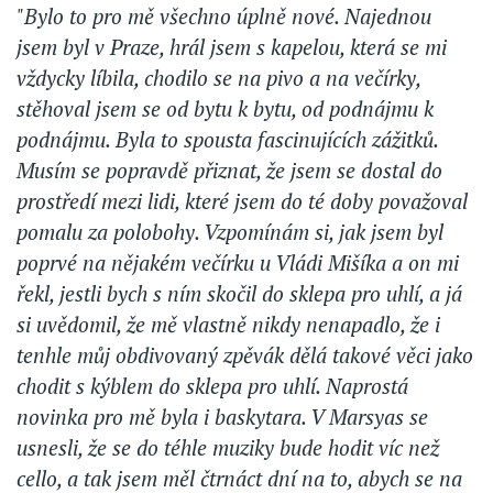
"Bylo to pro mě všechno úplně nové. Najednou
jsem byl v Praze, hrál jsem s kapelou, která se mi
vždycky líbila, chodilo se na pivo a na večírky,
stěhoval jsem se od bytu k bytu, od podnájmu k
podnájmu. Byla to spousta fascinujících zážitků.
Musím se popravdě přiznat, že jsem se dostal do
prostředí mezi lidi, které jsem do té doby považoval
pomalu za polobohy. Vzpomínám si, jak jsem byl
poprvé na nějakém večírku u Vládi Mišíka a on mi
řekl, jestli bych s ním skočil do sklepa pro uhlí, a já
si uvědomil, že mě vlastně nikdy nenapadlo, že i
tenhle můj obdivovaný zpěvák dělá takové věci jako
chodit s kýblem do sklepa pro uhlí. Naprostá
novinka pro mě byla i baskytara. V Marsyas se
usnesli, že se do téhle muziky bude hodit víc než
cello, a tak jsem měl čtrnáct dní na to, abych se na