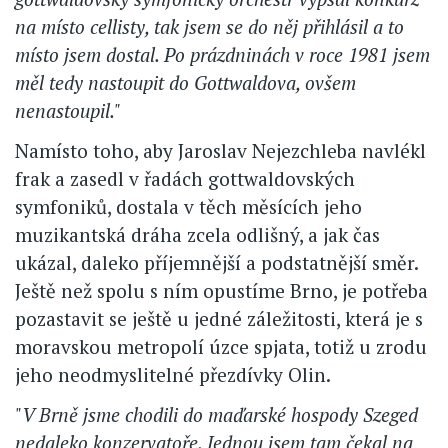
na místo cellisty, tak jsem se do něj přihlásil a to
místo jsem dostal. Po prázdninách v roce 1981 jsem
měl tedy nastoupit do Gottwaldova, ovšem
nenastoupil."
Namísto toho, aby Jaroslav Nejezchleba navlékl
frak a zasedl v řadách gottwaldovských
symfoniků, dostala v těch měsících jeho
muzikantská dráha zcela odlišný, a jak čas
ukázal, daleko příjemnější a podstatnější směr.
Ještě než spolu s ním opustíme Brno, je potřeba
pozastavit se ještě u jedné záležitosti, která je s
moravskou metropolí úzce spjata, totiž u zrodu
jeho neodmyslitelné přezdívky Olin.
"V Brně jsme chodili do maďarské hospody Szeged
nedaleko konzervatoře. Jednou jsem tam čekal na