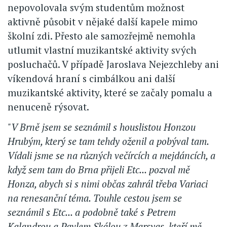
nepovolovala svým studentům možnost
aktivně působit v nějaké další kapele mimo
školní zdi. Přesto ale samozřejmě nemohla
utlumit vlastní muzikantské aktivity svých
posluchačů. V případě Jaroslava Nejezchleby ani
víkendová hraní s cimbálkou ani další
muzikantské aktivity, které se začaly pomalu a
nenuceně rýsovat.
"V Brně jsem se seznámil s houslistou Honzou
Hrubým, který se tam tehdy oženil a pobýval tam.
Vídali jsme se na různých večírcích a mejdáncích, a
když sem tam do Brna přijeli Etc... pozval mě
Honza, abych si s nimi občas zahrál třeba Variaci
na renesanční téma. Touhle cestou jsem se
seznámil s Etc... a podobně také s Petrem
Kalandrou a Pavlem Skálou z Marsyas, kteří mě