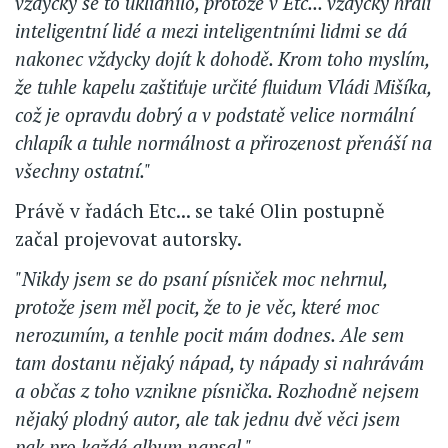
vždycky se to uklidnilo, protože v Etc... vždycky hráli
inteligentní lidé a mezi inteligentními lidmi se dá
nakonec vždycky dojít k dohodě. Krom toho myslím,
že tuhle kapelu zaštiťuje určité fluidum Vládi Mišíka,
což je opravdu dobrý a v podstatě velice normální
chlapík a tuhle normálnost a přirozenost přenáší na
všechny ostatní."
Právě v řadách Etc... se také Olin postupně
začal projevovat autorsky.
"Nikdy jsem se do psaní písniček moc nehrnul,
protože jsem měl pocit, že to je věc, které moc
nerozumím, a tenhle pocit mám dodnes. Ale sem
tam dostanu nějaký nápad, ty nápady si nahrávám
a občas z toho vznikne písnička. Rozhodně nejsem
nějaký plodný autor, ale tak jednu dvě věci jsem
pak pro každé album napsal."