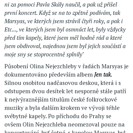
ni za pomoci Pavla Skály naučil, a pak už přišel
první koncert. Když se na to zpětně podívám, tak
Marsyas, ve kterých jsem strávil čtyři roky, a pak i
Etc..., ve kterých jsem byl osmnáct let, byly vždycky
před tím kapely, které jsem měl hodně rád a které
jsem obdivoval, najednou jsem byl jejich součástí a
moje sny se stoprocentně splnily"
Působení Olina Nejezchleby v řadách Marsyas je
dokumentováno především albem
Jen tak
.
Silnou osobitou nadčasovou deskou, která i s
odstupem dvou desítek let nesporně stále patří
k nejvýraznějším titulům české folkrockové
muziky a byla dalším krokem ve vývoji téhle
svébytné kapely. Po příchodu do Prahy se
ovšem Olin Nejezchleba neomezoval pouze na
koncertování, byť četné, s kapelou Marsyas, byl