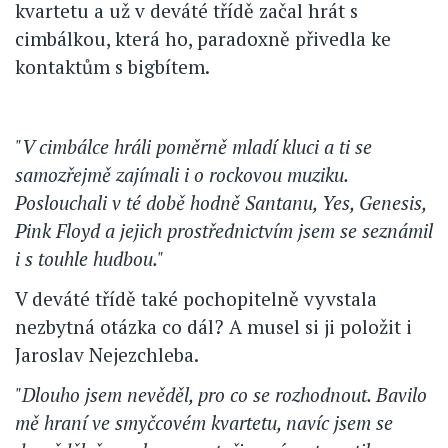
kvartetu a už v deváté třídě začal hrát s
cimbálkou, která ho, paradoxně přivedla ke
kontaktům s bigbítem.
"V cimbálce hráli poměrně mladí kluci a ti se
samozřejmě zajímali i o rockovou muziku.
Poslouchali v té době hodně Santanu, Yes, Genesis,
Pink Floyd a jejich prostřednictvím jsem se seznámil
i s touhle hudbou."
V deváté třídě také pochopitelně vyvstala
nezbytná otázka co dál? A musel si ji položit i
Jaroslav Nejezchleba.
"Dlouho jsem nevěděl, pro co se rozhodnout. Bavilo
mě hraní ve smyčcovém kvartetu, navíc jsem se