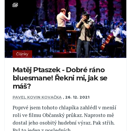
Články
Matěj Ptaszek - Dobré ráno
bluesmane! Řekni mi, jak se
máš?
PAVEL KOVIN KOVAČKA
,
26. 12. 2021
Poprvé jsem tohoto chlapíka zahlédl v menší
roli ve filmu Občanský průkaz. Naprosto mě
dostal jeho osobitý hudební výraz. Pak střih.
Byl to jeden z posledních...