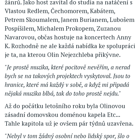
žánrů. Jako host zavítal do studia na natáčení s
Vlastou Redlem, Čechomorem, Kabátem,
Petrem Skoumalem, Janem Burianem, Lubošem
Pospíšilem, Michalem Prokopem, Zuzanou
Navarovou, občas hostuje na koncertech Anny
K. Rozhodně ne ale každá nabídka ke spolupráci
je ta, na kterou Olin Nejezchleba přikývne.
"Je prostě muzika, které pocitově nevěřím, a nerad
bych se na takových projektech vyskytoval. Jsou to
hranice, které má každý v sobě, a když mi připadá
nějaká muzika blbá, tak do toho prostě nejdu."
Až do počátku letošního roku byla Olinovou
zásadní domovskou doménou kapela Etc...
Tahle kapitola už je ovšem pár týdnů uzavřena.
"Nebyl v tom žádný osobní nebo lidský spor, šlo o