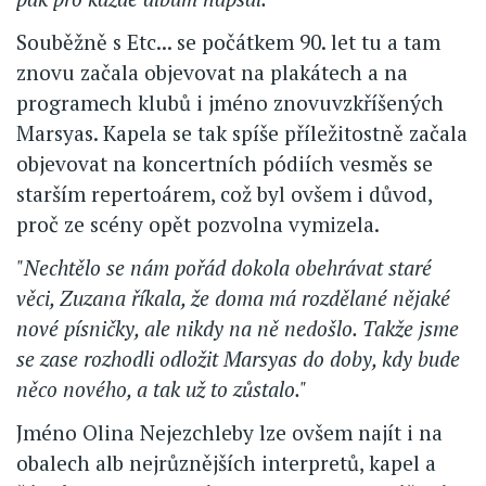
Souběžně s Etc... se počátkem 90. let tu a tam
znovu začala objevovat na plakátech a na
programech klubů i jméno znovuvzkříšených
Marsyas. Kapela se tak spíše příležitostně začala
objevovat na koncertních pódiích vesměs se
starším repertoárem, což byl ovšem i důvod,
proč ze scény opět pozvolna vymizela.
"Nechtělo se nám pořád dokola obehrávat staré
věci, Zuzana říkala, že doma má rozdělané nějaké
nové písničky, ale nikdy na ně nedošlo. Takže jsme
se zase rozhodli odložit Marsyas do doby, kdy bude
něco nového, a tak už to zůstalo."
Jméno Olina Nejezchleby lze ovšem najít i na
obalech alb nejrůznějších interpretů, kapel a