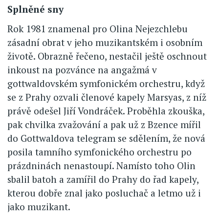
Splněné sny
Rok 1981 znamenal pro Olina Nejezchlebu
zásadní obrat v jeho muzikantském i osobním
životě. Obrazně řečeno, nestačil ještě oschnout
inkoust na pozvánce na angažmá v
gottwaldovském symfonickém orchestru, když
se z Prahy ozvali členové kapely Marsyas, z níž
právě odešel Jiří Vondráček. Proběhla zkouška,
pak chvilka zvažování a pak už z Bzence mířil
do Gottwaldova telegram se sdělením, že nová
posila tamního symfonického orchestru po
prázdninách nenastoupí. Namísto toho Olin
sbalil batoh a zamířil do Prahy do řad kapely,
kterou dobře znal jako posluchač a letmo už i
jako muzikant.