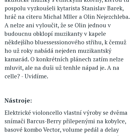
pospolu vyzkoušeli kytarista Stanislav Barek,
hráč na citeru Michal Mller a Olin Nejezchleba.
A nelze ani vyloučit, že se Olin jednou v
budoucnu obklopí muzikanty v kapele
někdejšího bluessessionového střihu, k čemuž
ho už roky nabádá nejeden muzikantský
kamarád. O konkrétních plánech zatím nelze
mluvit, ale na duši už tenhle nápad je. A na
celle? - Uvidíme.
Nástroje:
Elektrické violoncello vlastní výroby se dvěma
snímači Barcus-Berry přilepenými na kobylce,
basové kombo Vector, volume pedál a delay