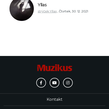
Yllas
strýček Yllas
,
Čtvrtek, 30. 12. 2021
Kontakt