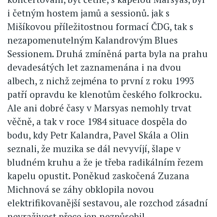
i četným hostem jamů a sessionů. jak s
Mišíkovou příležitostnou formací ČDG, tak s
nezapomenutelným Kalandrovým Blues
Sessionem. Druhá zmíněná parta byla na prahu
devadesátých let zaznamenána i na dvou
albech, z nichž zejména to první z roku 1993
patří opravdu ke klenotům českého folkrocku.
Ale ani dobré časy v Marsyas nemohly trvat
věčně, a tak v roce 1984 situace dospěla do
bodu, kdy Petr Kalandra, Pavel Skála a Olin
seznali, že muzika se dál nevyvíjí, šlape v
bludném kruhu a že je třeba radikálním řezem
kapelu opustit. Poněkud zaskočená Zuzana
Michnová se záhy obklopila novou
elektrifikovanější sestavou, ale rozchod zásadní
nevraživost přece jen nezpůsobil.