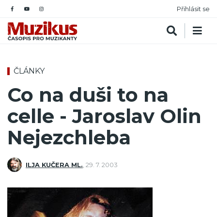
Přihlásit se
ČLÁNKY
Co na duši to na
celle - Jaroslav Olin
Nejezchleba
ILJA KUČERA ML.
,
29. 7. 2003