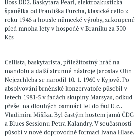
Boss DD2. Baskytara Pearl, elektroakustická
španělka od Františka Furcha, klasické cello z
roku 1946 a housle německé výroby, zakoupené
před mnoha lety v hospodě v Braníku za 300
Kčs
Cellista, baskytarista, příležitostný hráč na
mandolu a další strunné nástroje Jaroslav Olin
Nejezchleba se narodil 10. 1. 1960 v Kyjově. Po
absolvování brněnské konzervatoře působil v
letech 1981-5 v řadách skupiny Marsyas, odkud
přešel na dlouhých osmnáct let do řad Etc..
Vladimíra Mišíka. Byl častým hostem jamů ČDG
a Blues Sessionu Petra Kalandry. V současnosti
působí v nové doprovodné formaci Ivana Hlase.