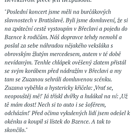
"Poslední koncert jsme měli na burčákových
slavnostech v Bratislavě. Byli jsme domluvení, že si
na zpáteční cestě vystoupím v Břeclavi a pojedu do
Bzence k rodičům. Náš dopravce tehdy nemohl a
poslal za sebe náhradou nějakého veksláka s
obrovským žlutým mercedesem, autem v té době
nevídaným. Tenhle chlápek ověšený zlatem přistál
se svým korábem před nádražím v Břeclavi a my
tam se Zuzanou sehráli domluvenou scénku.
Zuzana vyběhla a hystericky křičela: ,Vrať se,
neopouštěj mě!' Já třískl dvířky a hulákal na ní: ,Už
tě mám dost! Nech si to auto i se šoférem,
odcházím!' Před očima vykulených lidí jsem odešel k
okénku a koupil si lístek do Bzence. A tak to
skončilo."