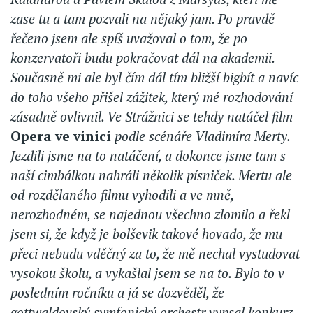
zase tu a tam pozvali na nějaký jam. Po pravdě
řečeno jsem ale spíš uvažoval o tom, že po
konzervatoři budu pokračovat dál na akademii.
Současně mi ale byl čím dál tím bližší bigbít a navíc
do toho všeho přišel zážitek, který mé rozhodování
zásadně ovlivnil. Ve Strážnici se tehdy natáčel film
Opera ve vinici
podle scénáře Vladimíra Merty.
Jezdili jsme na to natáčení, a dokonce jsme tam s
naší cimbálkou nahráli několik písniček. Mertu ale
od rozdělaného filmu vyhodili a ve mně,
nerozhodném, se najednou všechno zlomilo a řekl
jsem si, že když je bolševik takové hovado, že mu
přeci nebudu vděčný za to, že mě nechal vystudovat
vysokou školu, a vykašlal jsem se na to. Bylo to v
posledním ročníku a já se dozvěděl, že
gottwaldovský symfonický orchestr vypsal konkurz