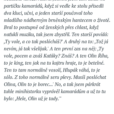
partičku kamarádů, když si vedle ke stolu přisedli
dva kluci, učni, a jeden starší poučoval toho
mladšího nádherným brněnským hantecem o životě.
Bral to postupně od ženských přes chlast, když
naťukli muziku, tak jsem zbystřil. Ten starší povídá:
,Ty vole, a co tak poslócháš?' A druhý na to: ,Tož já
nevím, já tak všelijak.' A ten první zas na něj: ,Ty
vole, pocem a znáš Kaťáky? Znáš? A ten Olin Říha,
to je king, ten jak na tu kajtru hraje, to je betelné.
Ten to tam normálně vosolí, Hlupák váhá, to je
sólo. Z toho normálně seru plevy. Musíš poslóchat
Olina, Olin to je borec...' No, a tak jsem párkrát
tuhle minihistorku vyprávěl kamarádům a už to tu
bylo: ,Hele, Olin už je tady.'"