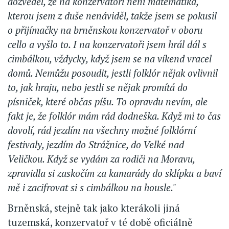
dozvěděl, že na konzervatoři není matematika,
kterou jsem z duše nenáviděl, takže jsem se pokusil
o přijímačky na brněnskou konzervatoř v oboru
cello a vyšlo to. I na konzervatoři jsem hrál dál s
cimbálkou, vždycky, když jsem se na víkend vracel
domů. Nemůžu posoudit, jestli folklór nějak ovlivnil
to, jak hraju, nebo jestli se nějak promítá do
písniček, které občas píšu. To opravdu nevím, ale
fakt je, že folklór mám rád dodneška. Když mi to čas
dovolí, rád jezdím na všechny možné folklórní
festivaly, jezdím do Strážnice, do Velké nad
Veličkou. Když se vydám za rodiči na Moravu,
zpravidla si zaskočím za kamarády do sklípku a baví
mě i zacifrovat si s cimbálkou na housle."
Brněnská, stejně tak jako kterákoli jiná
tuzemská, konzervatoř v té době oficiálně