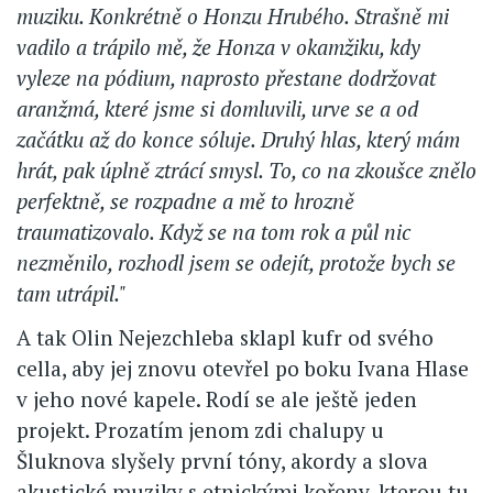
muziku. Konkrétně o Honzu Hrubého. Strašně mi
vadilo a trápilo mě, že Honza v okamžiku, kdy
vyleze na pódium, naprosto přestane dodržovat
aranžmá, které jsme si domluvili, urve se a od
začátku až do konce sóluje. Druhý hlas, který mám
hrát, pak úplně ztrácí smysl. To, co na zkoušce znělo
perfektně, se rozpadne a mě to hrozně
traumatizovalo. Když se na tom rok a půl nic
nezměnilo, rozhodl jsem se odejít, protože bych se
tam utrápil."
A tak Olin Nejezchleba sklapl kufr od svého
cella, aby jej znovu otevřel po boku Ivana Hlase
v jeho nové kapele. Rodí se ale ještě jeden
projekt. Prozatím jenom zdi chalupy u
Šluknova slyšely první tóny, akordy a slova
akustické muziky s etnickými kořeny, kterou tu