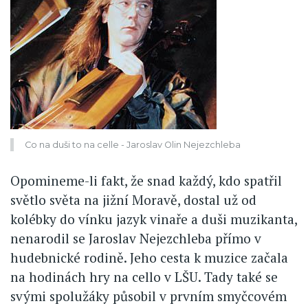
Co na duši to na celle - Jaroslav Olin Nejezchleba
Opomineme-li fakt, že snad každý, kdo spatřil
světlo světa na jižní Moravě, dostal už od
kolébky do vínku jazyk vinaře a duši muzikanta,
nenarodil se Jaroslav Nejezchleba přímo v
hudebnické rodině. Jeho cesta k muzice začala
na hodinách hry na cello v LŠU. Tady také se
svými spolužáky působil v prvním smyčcovém