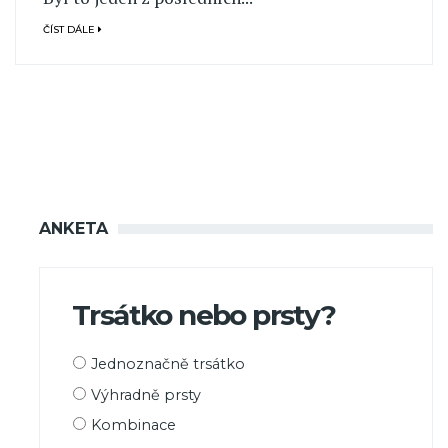
ČÍST DÁLE
ANKETA
Trsátko nebo prsty?
Možnosti
Jednoznačně trsátko
výběru
Výhradně prsty
Kombinace