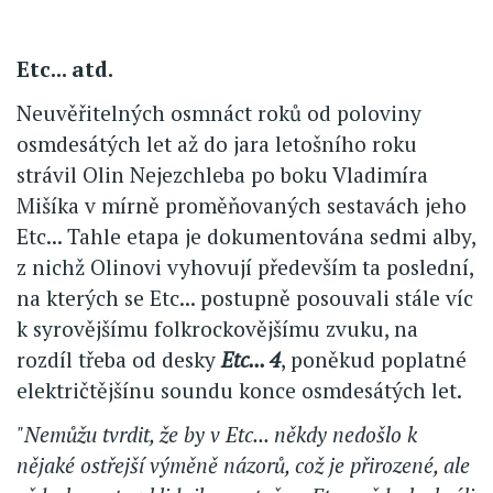
Etc... atd.
Neuvěřitelných osmnáct roků od poloviny
osmdesátých let až do jara letošního roku
strávil Olin Nejezchleba po boku Vladimíra
Mišíka v mírně proměňovaných sestavách jeho
Etc... Tahle etapa je dokumentována sedmi alby,
z nichž Olinovi vyhovují především ta poslední,
na kterých se Etc... postupně posouvali stále víc
k syrovějšímu folkrockovějšímu zvuku, na
rozdíl třeba od desky
Etc... 4
, poněkud poplatné
električtějšínu soundu konce osmdesátých let.
"Nemůžu tvrdit, že by v Etc... někdy nedošlo k
nějaké ostřejší výměně názorů, což je přirozené, ale