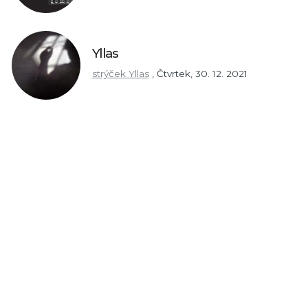
Yllas
strýček Yllas
,
Čtvrtek, 30. 12. 2021