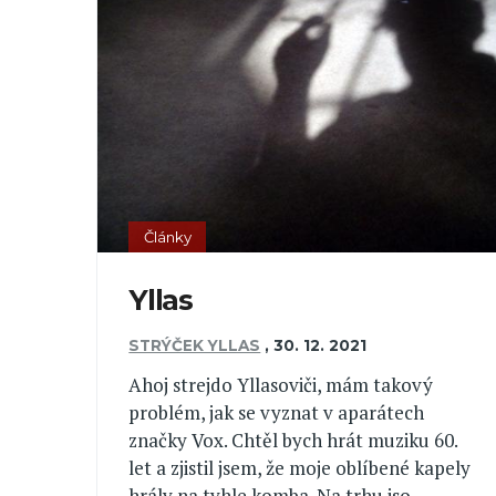
Články
Yllas
STRÝČEK YLLAS
,
30. 12. 2021
Ahoj strejdo Yllasoviči, mám takový
problém, jak se vyznat v aparátech
značky Vox. Chtěl bych hrát muziku 60.
let a zjistil jsem, že moje oblíbené kapely
hrály na tyhle komba. Na trhu jso...