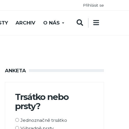
Přihlásit se
STY
ARCHIV
O NÁS
ANKETA
Trsátko nebo
prsty?
Možnosti
Jednoznačně trsátko
výběru
Výhradně prsty