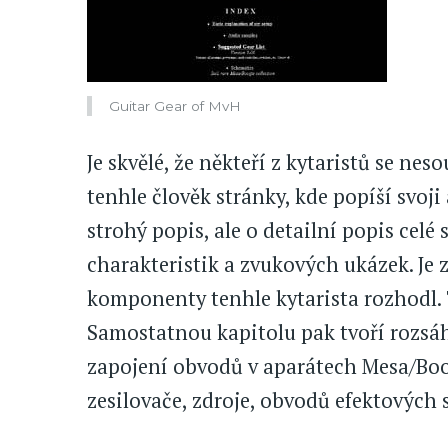
Guitar Gear of MvH
Je skvělé, že někteří z kytaristů se neso
tenhle člověk stránky, kde popíší svoj
strohý popis, ale o detailní popis cel
charakteristik a zvukových ukázek. Je z
komponenty tenhle kytarista rozhodl. 
Samostatnou kapitolu pak tvoří rozsáh
zapojení obvodů v aparátech Mesa/Boo
zesilovače, zdroje, obvodů efektových 