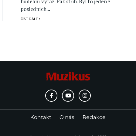
hudební výraz. Pak střih. Byl to jeden z
posledních...
ČÍST DÁLE
Kontakt
O nás
Redakce