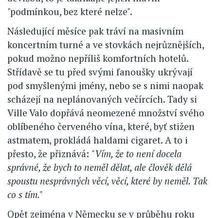
"podmínkou, bez které nelze".
Následující měsíce pak tráví na masivním
koncertním turné a ve stovkách nejrůznějších,
pokud možno nepříliš komfortních hotelů.
Střídavě se tu před svými fanoušky ukrývají
pod smyšlenými jmény, nebo se s nimi naopak
scházejí na neplánovaných večírcích. Tady si
Ville Valo dopřává neomezené množství svého
oblíbeného červeného vína, které, byť stižen
astmatem, prokládá haldami cigaret. A to i
přesto, že přiznává:
"Vím, že to není docela
správné, že bych to neměl dělat, ale člověk dělá
spoustu nesprávných věcí, věcí, které by neměl. Tak
co s tím."
Opět zejména v Německu se v průběhu roku