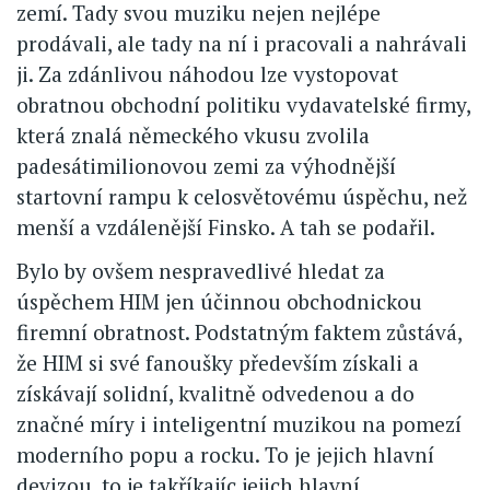
zemí. Tady svou muziku nejen nejlépe
prodávali, ale tady na ní i pracovali a nahrávali
ji. Za zdánlivou náhodou lze vystopovat
obratnou obchodní politiku vydavatelské firmy,
která znalá německého vkusu zvolila
padesátimilionovou zemi za výhodnější
startovní rampu k celosvětovému úspěchu, než
menší a vzdálenější Finsko. A tah se podařil.
Bylo by ovšem nespravedlivé hledat za
úspěchem HIM jen účinnou obchodnickou
firemní obratnost. Podstatným faktem zůstává,
že HIM si své fanoušky především získali a
získávají solidní, kvalitně odvedenou a do
značné míry i inteligentní muzikou na pomezí
moderního popu a rocku. To je jejich hlavní
devizou, to je takříkajíc jejich hlavní