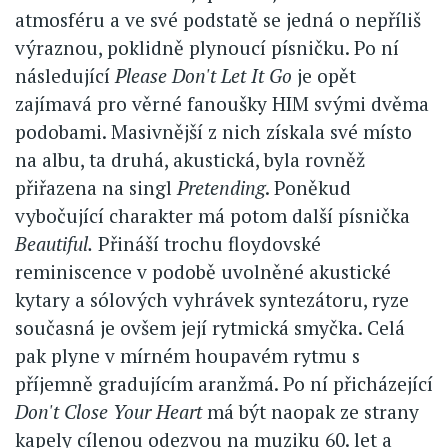
atmosféru a ve své podstatě se jedná o nepříliš
výraznou, poklidně plynoucí písničku. Po ní
následující
Please Don't Let It Go
je opět
zajímavá pro věrné fanoušky HIM svými dvěma
podobami. Masivnější z nich získala své místo
na albu, ta druhá, akustická, byla rovněž
přiřazena na singl
Pretending
. Poněkud
vybočující charakter má potom další písnička
Beautiful.
Přináší trochu floydovské
reminiscence v podobě uvolněné akustické
kytary a sólových vyhrávek syntezátoru, ryze
současná je ovšem její rytmická smyčka. Celá
pak plyne v mírném houpavém rytmu s
příjemně gradujícím aranžmá. Po ní přicházející
Don't Close Your Heart
má být naopak ze strany
kapely cílenou odezvou na muziku 60. let a