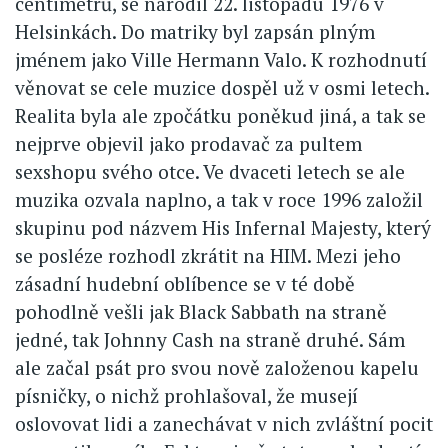
centimetrů, se narodil 22. listopadu 1976 v
Helsinkách. Do matriky byl zapsán plným
jménem jako Ville Hermann Valo. K rozhodnutí
věnovat se cele muzice dospěl už v osmi letech.
Realita byla ale zpočátku poněkud jiná, a tak se
nejprve objevil jako prodavač za pultem
sexshopu svého otce. Ve dvaceti letech se ale
muzika ozvala naplno, a tak v roce 1996 založil
skupinu pod názvem His Infernal Majesty, který
se posléze rozhodl zkrátit na HIM. Mezi jeho
zásadní hudební oblíbence se v té době
pohodlně vešli jak Black Sabbath na straně
jedné, tak Johnny Cash na straně druhé. Sám
ale začal psát pro svou nově založenou kapelu
písničky, o nichž prohlašoval, že musejí
oslovovat lidi a zanechávat v nich zvláštní pocit