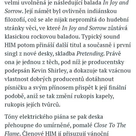
velmi uvolněná je následující balada
In Joy and
Sorrow
. Její námět byl ovlivněn indiánskou
filozofií, což se ale nijak nepromítá do hudební
stránky věci, ve které
In Joy and Sorrow
zůstává
klasickou rockovou baladou. Typický sound
HIM potom přináší další titul a současně i první
singl z nové desky, skladba
Pretending
. Právě
ona je jednou z těch, pod níž je producentsky
podepsán Kevin Shirley, a dokazuje tak vzácnou
vlastnost dobrých producentů dotáhnout
písničku a svým přínosem přispět k její finální
podobě, aniž se tak změní rukopis kapely,
rukopis jejích tvůrců.
Tóny elektrického piána se pak deska
přehoupne do umírněné, pomalé
Close To The
Flame
. Členové HIM jí přisuzují vánoční