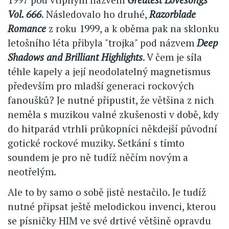
Vol. 666
. Následovalo ho druhé,
Razorblade
Romance
z roku 1999, a k oběma pak na sklonku
letošního léta přibyla "trojka" pod názvem
Deep
Shadows and Brilliant Highlights
. V čem je síla
téhle kapely a její neodolatelný magnetismus
především pro mladší generaci rockových
fanoušků? Je nutné připustit, že většina z nich
neměla s muzikou valné zkušenosti v době, kdy
do hitparád vtrhli průkopníci někdejší původní
gotické rockové muziky. Setkání s tímto
soundem je pro ně tudíž něčím novým a
neotřelým.
Ale to by samo o sobě jistě nestačilo. Je tudíž
nutné připsat ještě melodickou invenci, kterou
se písničky HIM ve své drtivé většině opravdu