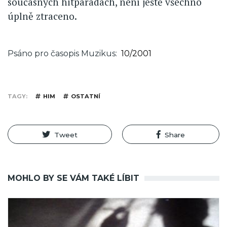
současných hitparádách, není ještě všechno
úplně ztraceno.
Psáno pro časopis Muzikus
10/2001
TAGY
HIM
OSTATNÍ
Tweet
Share
MOHLO BY SE VÁM TAKÉ LÍBIT