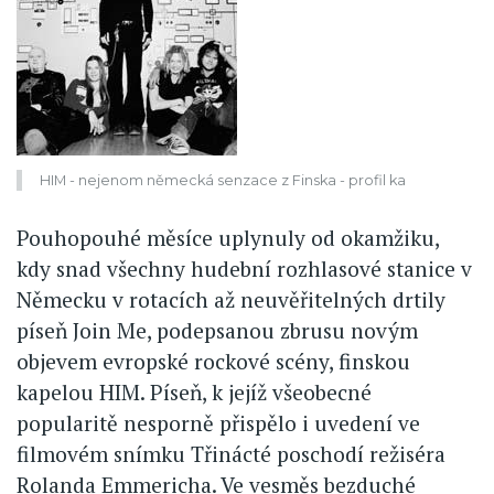
HIM - nejenom německá senzace z Finska - profil ka
Pouhopouhé měsíce uplynuly od okamžiku,
kdy snad všechny hudební rozhlasové stanice v
Německu v rotacích až neuvěřitelných drtily
píseň Join Me, podepsanou zbrusu novým
objevem evropské rockové scény, finskou
kapelou HIM. Píseň, k jejíž všeobecné
popularitě nesporně přispělo i uvedení ve
filmovém snímku Třinácté poschodí režiséra
Rolanda Emmericha. Ve vesměs bezduché