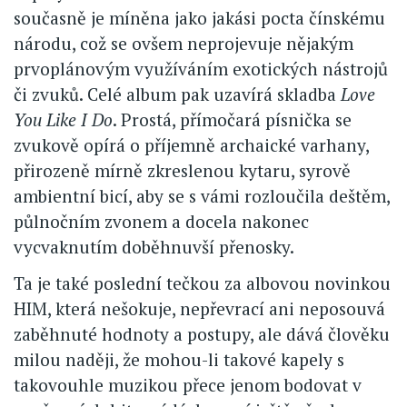
současně je míněna jako jakási pocta čínskému
národu, což se ovšem neprojevuje nějakým
prvoplánovým využíváním exotických nástrojů
či zvuků. Celé album pak uzavírá skladba
Love
You Like I Do
. Prostá, přímočará písnička se
zvukově opírá o příjemně archaické varhany,
přirozeně mírně zkreslenou kytaru, syrově
ambientní bicí, aby se s vámi rozloučila deštěm,
půlnočním zvonem a docela nakonec
vycvaknutím doběhnuvší přenosky.
Ta je také poslední tečkou za albovou novinkou
HIM, která nešokuje, nepřevrací ani neposouvá
zaběhnuté hodnoty a postupy, ale dává člověku
milou naději, že mohou-li takové kapely s
takovouhle muzikou přece jenom bodovat v