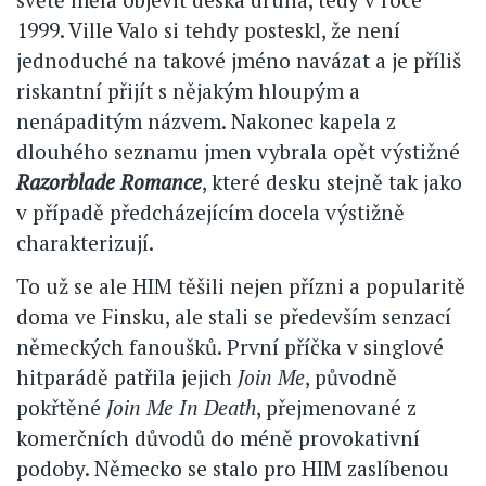
1999. Ville Valo si tehdy posteskl, že není
jednoduché na takové jméno navázat a je příliš
riskantní přijít s nějakým hloupým a
nenápaditým názvem. Nakonec kapela z
dlouhého seznamu jmen vybrala opět výstižné
Razorblade Romance
, které desku stejně tak jako
v případě předcházejícím docela výstižně
charakterizují.
To už se ale HIM těšili nejen přízni a popularitě
doma ve Finsku, ale stali se především senzací
německých fanoušků. První příčka v singlové
hitparádě patřila jejich
Join Me
, původně
pokřtěné
Join Me In Death
, přejmenované z
komerčních důvodů do méně provokativní
podoby. Německo se stalo pro HIM zaslíbenou