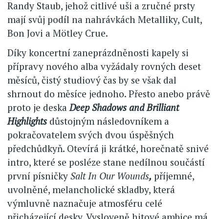
Randy Staub, jehož citlivé uši a zručné prsty
mají svůj podíl na nahrávkách Metalliky, Cult,
Bon Jovi a Mötley Crue.
Díky koncertní zaneprázdněnosti kapely si
přípravy nového alba vyžádaly rovných deset
měsíců, čistý studiový čas by se však dal
shrnout do měsíce jednoho. Přesto anebo právě
proto je deska
Deep Shadows and Brilliant
Highlights
důstojným následovníkem a
pokračovatelem svých dvou úspěšných
předchůdkyň. Otevírá ji krátké, horečnatě snivé
intro, které se posléze stane nedílnou součástí
první písničky
Salt In Our Wounds
,
příjemné,
uvolněné, melancholické skladby, která
výmluvně naznačuje atmosféru celé
přicházející desky. Vysloveně hitové ambice má