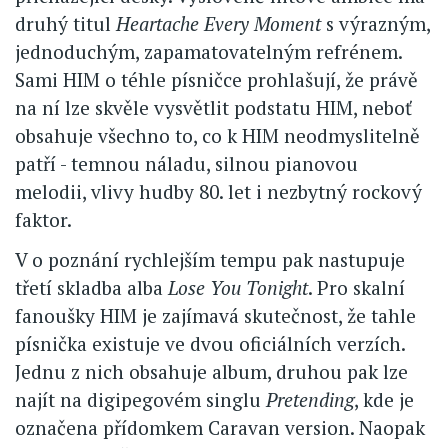
druhý titul
Heartache Every Moment
s výrazným,
jednoduchým, zapamatovatelným refrénem.
Sami HIM o téhle písničce prohlašují, že právě
na ní lze skvěle vysvětlit podstatu HIM, neboť
obsahuje všechno to, co k HIM neodmyslitelně
patří - temnou náladu, silnou pianovou
melodii, vlivy hudby 80. let i nezbytný rockový
faktor.
V o poznání rychlejším tempu pak nastupuje
třetí skladba alba
Lose You Tonight
. Pro skalní
fanoušky HIM je zajímavá skutečnost, že tahle
písnička existuje ve dvou oficiálních verzích.
Jednu z nich obsahuje album, druhou pak lze
najít na digipegovém singlu
Pretending
, kde je
označena přídomkem Caravan version. Naopak