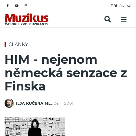
Přihlásit se
ČLÁNKY
HIM - nejenom
německá senzace z
Finska
ILJA KUČERA ML.
,
24. 11. 2001