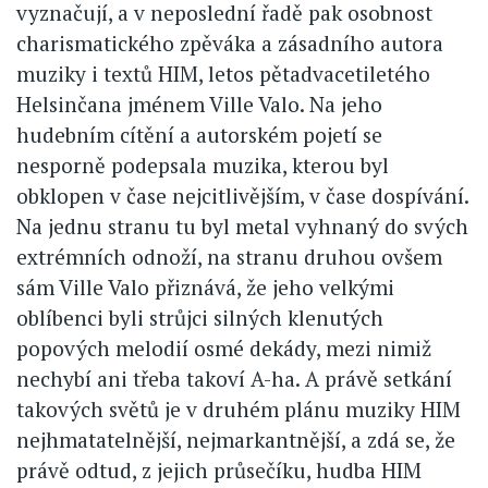
vyznačují, a v neposlední řadě pak osobnost
charismatického zpěváka a zásadního autora
muziky i textů HIM, letos pětadvacetiletého
Helsinčana jménem Ville Valo. Na jeho
hudebním cítění a autorském pojetí se
nesporně podepsala muzika, kterou byl
obklopen v čase nejcitlivějším, v čase dospívání.
Na jednu stranu tu byl metal vyhnaný do svých
extrémních odnoží, na stranu druhou ovšem
sám Ville Valo přiznává, že jeho velkými
oblíbenci byli strůjci silných klenutých
popových melodií osmé dekády, mezi nimiž
nechybí ani třeba takoví A-ha. A právě setkání
takových světů je v druhém plánu muziky HIM
nejhmatatelnější, nejmarkantnější, a zdá se, že
právě odtud, z jejich průsečíku, hudba HIM