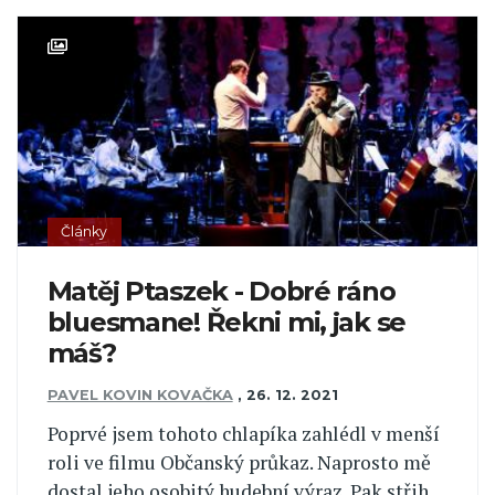
Články
Matěj Ptaszek - Dobré ráno
bluesmane! Řekni mi, jak se
máš?
PAVEL KOVIN KOVAČKA
,
26. 12. 2021
Poprvé jsem tohoto chlapíka zahlédl v menší
roli ve filmu Občanský průkaz. Naprosto mě
dostal jeho osobitý hudební výraz. Pak střih.