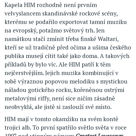
Kapela HIM rozhodně není prvním
velvyslancem skandinávské rockové scény,
kterému se podařilo exportovat tamní muziku
na evropský, potažmo světový trh. Jen
namátkou stačí zmínit třeba finské Waltari,
kteří se už tradičně před očima a ušima českého
publika musejí cítit také jako doma. A takových
příkladů by bylo víc. Ale HIM patří k těm
nejčerstvějším. Jejich muzika kombinující v
sobě výraznou popovou melodiku s mystickou
náladou gotického rocku, kořeněnou ostrými
metalovými riffy, není sice ničím zásadně
neobvyklá, ale jistě si zaslouží své místo.
HIM mají v tomto okamžiku na svém kontě
trojici alb. To první spatřilo světlo světa v roce
1997 pod vtipným názvem
Greatest Lovesongs