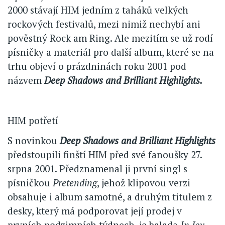
2000 stávají HIM jedním z taháků velkých
rockových festivalů, mezi nimiž nechybí ani
pověstný Rock am Ring. Ale mezitím se už rodí
písničky a materiál pro další album, které se na
trhu objeví o prázdninách roku 2001 pod
názvem
Deep Shadows and Brilliant Highlights.
HIM potřetí
S novinkou
Deep Shadows and Brilliant Highlights
předstoupili finští HIM před své fanoušky 27.
srpna 2001. Předznamenal ji první singl s
písničkou
Pretending
, jehož klipovou verzi
obsahuje i album samotné, a druhým titulem z
desky, který má podporovat její prodej v
prvních podzimních týdnech, je balada
In Joy