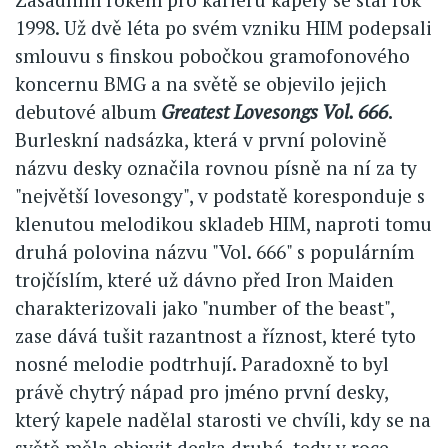
1998. Už dvě léta po svém vzniku HIM podepsali
smlouvu s finskou pobočkou gramofonového
koncernu BMG a na světě se objevilo jejich
debutové album
Greatest Lovesongs Vol. 666
.
Burleskní nadsázka, která v první polovině
názvu desky označila rovnou písně na ní za ty
"největší lovesongy", v podstatě koresponduje s
klenutou melodikou skladeb HIM, naproti tomu
druhá polovina názvu "Vol. 666" s populárním
trojčíslím, které už dávno před Iron Maiden
charakterizovali jako "number of the beast",
zase dává tušit razantnost a říznost, které tyto
nosné melodie podtrhují. Paradoxně to byl
právě chytrý nápad pro jméno první desky,
který kapele nadělal starosti ve chvíli, kdy se na
světě měla objevit deska druhá, tedy v roce