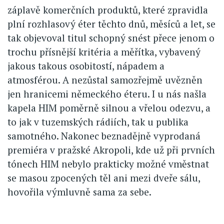
záplavě komerčních produktů, které zpravidla
plní rozhlasový éter těchto dnů, měsíců a let, se
tak objevoval titul schopný snést přece jenom o
trochu přísnější kritéria a měřítka, vybavený
jakous takous osobitostí, nápadem a
atmosférou. A nezůstal samozřejmě uvězněn
jen hranicemi německého éteru. I u nás našla
kapela HIM poměrně silnou a vřelou odezvu, a
to jak v tuzemských rádiích, tak u publika
samotného. Nakonec beznadějně vyprodaná
premiéra v pražské Akropoli, kde už při prvních
tónech HIM nebylo prakticky možné vměstnat
se masou zpocených těl ani mezi dveře sálu,
hovořila výmluvně sama za sebe.