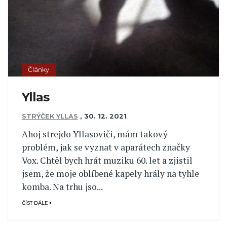
Články
Yllas
STRÝČEK YLLAS
,
30. 12. 2021
Ahoj strejdo Yllasoviči, mám takový
problém, jak se vyznat v aparátech značky
Vox. Chtěl bych hrát muziku 60. let a zjistil
jsem, že moje oblíbené kapely hrály na tyhle
komba. Na trhu jso...
ČÍST DÁLE