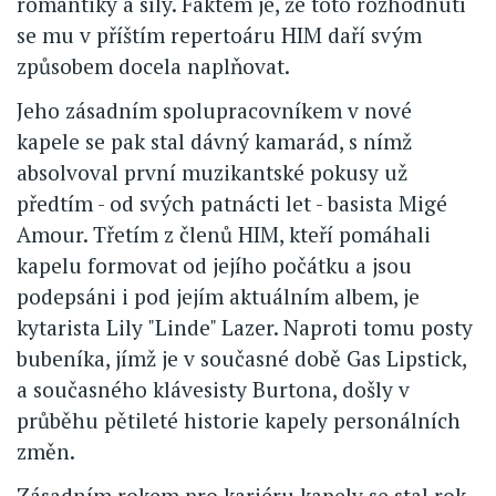
romantiky a síly. Faktem je, že toto rozhodnutí
se mu v příštím repertoáru HIM daří svým
způsobem docela naplňovat.
Jeho zásadním spolupracovníkem v nové
kapele se pak stal dávný kamarád, s nímž
absolvoval první muzikantské pokusy už
předtím - od svých patnácti let - basista Migé
Amour. Třetím z členů HIM, kteří pomáhali
kapelu formovat od jejího počátku a jsou
podepsáni i pod jejím aktuálním albem, je
kytarista Lily "Linde" Lazer. Naproti tomu posty
bubeníka, jímž je v současné době Gas Lipstick,
a současného klávesisty Burtona, došly v
průběhu pětileté historie kapely personálních
změn.
Zásadním rokem pro kariéru kapely se stal rok