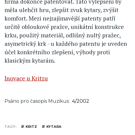
firma dokonce patentovat. Tato vylepšení by
měla ulehčit hru, zlepšit zvuk kytary, zvýšit
komfort. Mezi nejzajímavější patenty patří
určitě obloukové pražce, unikátní konstrukce
krku, použitý materiál, odlišný nultý pražec,
asymetrický krk - u každého patentu je uveden
účel konkrétního zlepšení, výhody proti
klasickým kytarám.
Inovace u Kritzu
Psáno pro časopis Muzikus
4/2002
TAGY
KRITZ
KYTARA