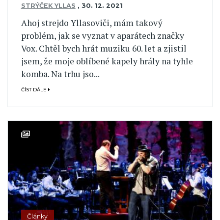
STRÝČEK YLLAS
,
30. 12. 2021
Ahoj strejdo Yllasoviči, mám takový
problém, jak se vyznat v aparátech značky
Vox. Chtěl bych hrát muziku 60. let a zjistil
jsem, že moje oblíbené kapely hrály na tyhle
komba. Na trhu jso...
ČÍST DÁLE
Články