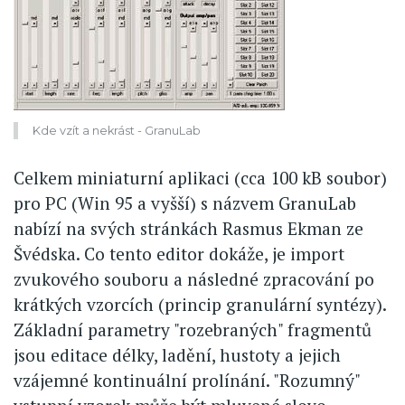
Kde vzít a nekrást - GranuLab
Celkem miniaturní aplikaci (cca 100 kB soubor)
pro PC (Win 95 a vyšší) s názvem GranuLab
nabízí na svých stránkách Rasmus Ekman ze
Švédska. Co tento editor dokáže, je import
zvukového souboru a následné zpracování po
krátkých vzorcích (princip granulární syntézy).
Základní parametry "rozebraných" fragmentů
jsou editace délky, ladění, hustoty a jejich
vzájemné kontinuální prolínání. "Rozumný"