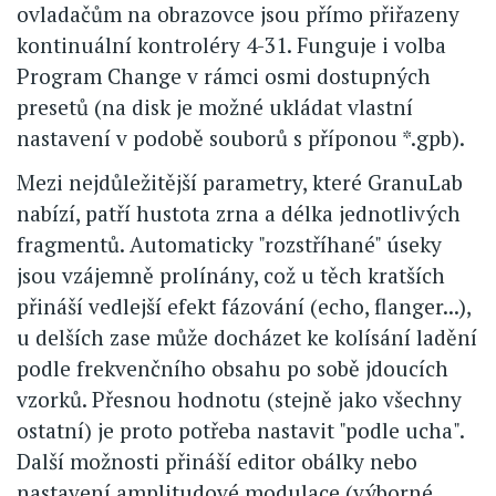
ovladačům na obrazovce jsou přímo přiřazeny
kontinuální kontroléry 4-31. Funguje i volba
Program Change v rámci osmi dostupných
presetů (na disk je možné ukládat vlastní
nastavení v podobě souborů s příponou *.gpb).
Mezi nejdůležitější parametry, které GranuLab
nabízí, patří hustota zrna a délka jednotlivých
fragmentů. Automaticky "rozstříhané" úseky
jsou vzájemně prolínány, což u těch kratších
přináší vedlejší efekt fázování (echo, flanger...),
u delších zase může docházet ke kolísání ladění
podle frekvenčního obsahu po sobě jdoucích
vzorků. Přesnou hodnotu (stejně jako všechny
ostatní) je proto potřeba nastavit "podle ucha".
Další možnosti přináší editor obálky nebo
nastavení amplitudové modulace (výborné