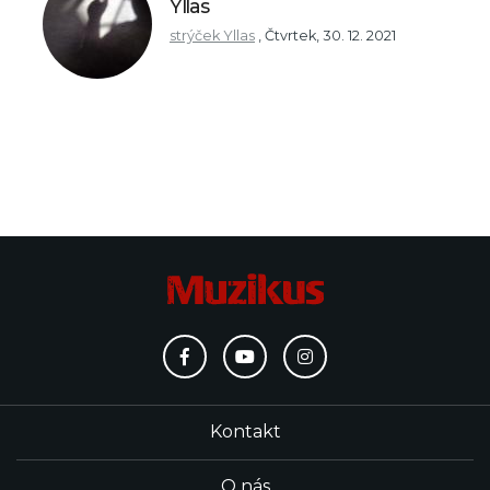
Yllas
strýček Yllas
,
Čtvrtek, 30. 12. 2021
Kontakt
O nás