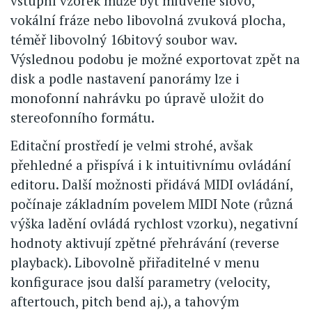
vstupní vzorek může být mluvené slovo,
vokální fráze nebo libovolná zvuková plocha,
téměř libovolný 16bitový soubor wav.
Výslednou podobu je možné exportovat zpět na
disk a podle nastavení panorámy lze i
monofonní nahrávku po úpravě uložit do
stereofonního formátu.
Editační prostředí je velmi strohé, avšak
přehledné a přispívá i k intuitivnímu ovládání
editoru. Další možnosti přidává MIDI ovládání,
počínaje základním povelem MIDI Note (různá
výška ladění ovládá rychlost vzorku), negativní
hodnoty aktivují zpětné přehrávání (reverse
playback). Libovolně přiřaditelné v menu
konfigurace jsou další parametry (velocity,
aftertouch, pitch bend aj.), a tahovým