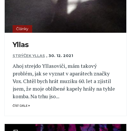
Články
Yllas
STRÝČEK YLLAS
,
30. 12. 2021
Ahoj strejdo Yllasoviči, mám takový
problém, jak se vyznat v aparátech značky
Vox. Chtěl bych hrát muziku 60. let a zjistil
jsem, že moje oblíbené kapely hrály na tyhle
komba. Na trhu jso...
ČÍST DÁLE