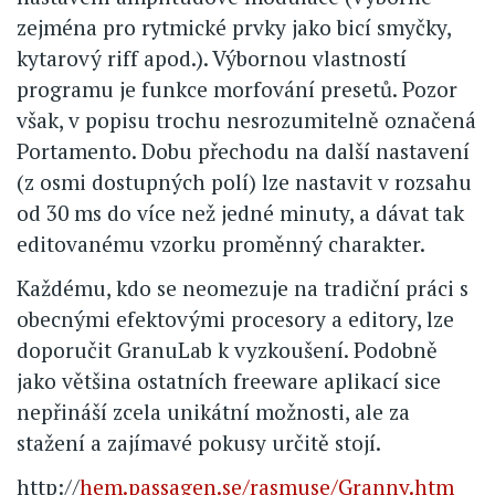
zejména pro rytmické prvky jako bicí smyčky,
kytarový riff apod.). Výbornou vlastností
programu je funkce morfování presetů. Pozor
však, v popisu trochu nesrozumitelně označená
Portamento. Dobu přechodu na další nastavení
(z osmi dostupných polí) lze nastavit v rozsahu
od 30 ms do více než jedné minuty, a dávat tak
editovanému vzorku proměnný charakter.
Každému, kdo se neomezuje na tradiční práci s
obecnými efektovými procesory a editory, lze
doporučit GranuLab k vyzkoušení. Podobně
jako většina ostatních freeware aplikací sice
nepřináší zcela unikátní možnosti, ale za
stažení a zajímavé pokusy určitě stojí.
http://
hem.passagen.se/rasmuse/Granny.htm