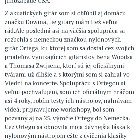
juhozápade USA.
Z akustických gitár som si obľúbil aj domácu
značku Dowina, tie gitary mám tiež veľmi
rád.Ale posledná asi najväčšia spolupráca sa
rozbehla s nemeckou značkou nylonových
gitár Ortega, ku ktorej som sa dostal cez svojich
priateľov, vynikajúcich gitaristov Bena Woodsa
a Thomasa Zwijsena, ktorí sú jej oficiálnymi
tvárami už dlhšie a s ktorými som si zahral vo
Viedni na koncerte. Spoluprácu s Ortegou si
veľmi pochvaľujem, som ich oficiálnym hráčom
asi 4 roky, robím testy ich nástrojov, nahrávam
videá, pripravujeme workshopy, bol som
pozvaný aj na 25. výročie Ortegy do Nemecka.
Cez Ortegu sa obnovila moja dávnejšia láska k
nylonovým nástrojom ešte z cvičenia klasiky