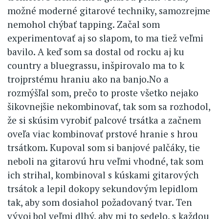
možné moderné gitarové techniky, samozrejme
nemohol chýbať tapping. Začal som
experimentovať aj so slapom, to ma tiež veľmi
bavilo. A keď som sa dostal od rocku aj ku
country a bluegrassu, inšpirovalo ma to k
trojprstému hraniu ako na banjo.No a
rozmýšľal som, prečo to proste všetko nejako
šikovnejšie nekombinovať, tak som sa rozhodol,
že si skúsim vyrobiť palcové trsátka a začnem
oveľa viac kombinovať prstové hranie s hrou
trsátkom. Kupoval som si banjové palčáky, tie
neboli na gitarovú hru veľmi vhodné, tak som
ich strihal, kombinoval s kúskami gitarových
trsátok a lepil dokopy sekundovým lepidlom
tak, aby som dosiahol požadovaný tvar. Ten
vývoj bol veľmi dlhý, aby mi to sedelo, s každou