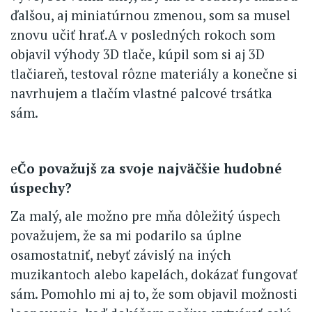
ďalšou, aj miniatúrnou zmenou, som sa musel
znovu učiť hrať.A v posledných rokoch som
objavil výhody 3D tlače, kúpil som si aj 3D
tlačiareň, testoval rôzne materiály a konečne si
navrhujem a tlačím vlastné palcové trsátka
sám.
e
Čo považujš za svoje najväčšie hudobné
úspechy?
Za malý, ale možno pre mňa dôležitý úspech
považujem, že sa mi podarilo sa úplne
osamostatniť, nebyť závislý na iných
muzikantoch alebo kapelách, dokázať fungovať
sám. Pomohlo mi aj to, že som objavil možnosti