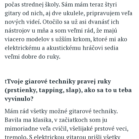
počas strednej školy. Sám mám teraz štyri
gitary od nich, aj dve ukulele, pripravujem veľa
nových videí. Otočilo sa už asi dvanásť ich
nástrojov u mňa a som veľmi rád, že majú
viacero modelov s užším krkom, ktoré mi ako
elektrickému a akustickému hráčovi sedia
veľmi dobre do ruky.
t
Tvoje giarové techniky pravej ruky
(prstienky, tapping, slap), ako sa to u teba
vyvinulo?
Mám rád všetky možné gitarové techniky.
Bavila ma klasika, v začiatkoch som ju
mimoriadne veľa cvičil, všelijaké prstové veci,
tremolo. S elektrickou gitarou prišli všetky