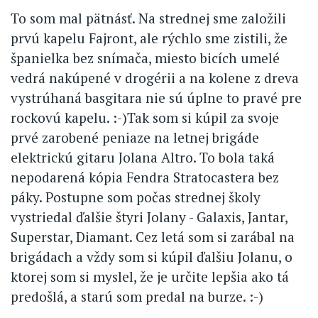
To som mal pätnásť. Na strednej sme založili
prvú kapelu Fajront, ale rýchlo sme zistili, že
španielka bez snímača, miesto bicích umelé
vedrá nakúpené v drogérii a na kolene z dreva
vystrúhaná basgitara nie sú úplne to pravé pre
rockovú kapelu. :-)Tak som si kúpil za svoje
prvé zarobené peniaze na letnej brigáde
elektrickú gitaru Jolana Altro. To bola taká
nepodarená kópia Fendra Stratocastera bez
páky. Postupne som počas strednej školy
vystriedal ďalšie štyri Jolany - Galaxis, Jantar,
Superstar, Diamant. Cez letá som si zarábal na
brigádach a vždy som si kúpil ďalšiu Jolanu, o
ktorej som si myslel, že je určite lepšia ako tá
predošlá, a starú som predal na burze. :-)