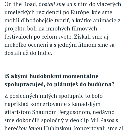
On the Road, dos
tali sme sa
s ním do viacerých
umeleckých rezidencií po Európe, kde sme
mohli dlhodobejšie tvoriť, a krátke animácie z
projektu boli na mnohých filmových
festivaloch po celom svete. Získali sme aj
niekoľko ocenení a s jedným filmom sme sa
dostali až do Indie.
í
S akými hudobnkmi momentálne
spolupracuješ, čo plánuješ do budúcna?
Z posledných milých spoluprác to bolo
napríklad koncertovanie s kanadským
gitaristom Shaunom Fergusonom, nedávno
sme dokončili spoločný videoklip Mil Pasos s
here
čkou Jano
u Hubinskou, koncertovali sme aj