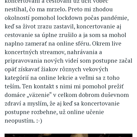
koncertovaní a cestovaní už učiť vôbec
nestíhal, čo ma mrzelo. Preto mi zhodou
okolností pomohol lockdown počas pandémie,
keď sa život zrazu zastavil, koncertovanie aj
cestovanie sa úplne zrušilo a ja som sa mohol
naplno zamerať na online sféru. Okrem live
koncertných streamov, nahrávania a
pripravovania nových videí som postupne začal
opäť získavať žiakov rôznych vekových
kategórií na online lekcie a veľmi sa z toho
teším. Ten kontakt s nimi mi pomohol prežiť
domáce „väzenie“ v celkom dobrom duševnom
zdraví a myslím, že aj keď sa koncertovanie
postupne rozbehne, už online učenie
neopustím. :-)