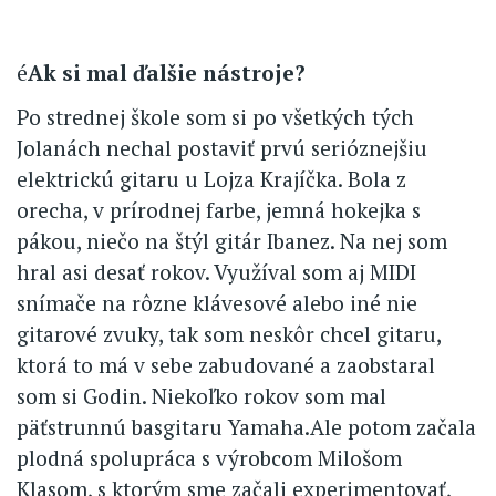
é
Ak si mal ďalšie nástroje?
Po strednej škole som si po všetkých tých
Jolanách nechal postaviť prvú serióznejšiu
elektrickú gitaru u Lojza Krajíčka. Bola z
orecha, v prírodnej farbe, jemná hokejka s
pákou, niečo na štýl gitár Ibanez. Na nej som
hral asi desať rokov. Využíval som aj MIDI
snímače na rôzne klávesové alebo iné nie
gitarové zvuky, tak som neskôr chcel gitaru,
ktorá to má v sebe zabudované a zaobstaral
som si Godin. Niekoľko rokov som mal
päťstrunnú basgitaru Yamaha.Ale potom začala
plodná spolupráca s výrobcom Milošom
Klasom, s ktorým sme začali experimentovať,