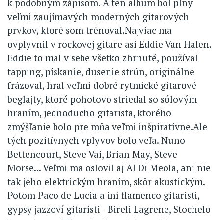
k podobným zápisom. A ten album bol plný
veľmi zaujímavých moderných gitarových
prvkov, ktoré som trénoval.Najviac ma
ovplyvnil v rockovej gitare asi Eddie Van Halen.
Eddie to mal v sebe všetko zhrnuté, používal
tapping, pískanie, dusenie strún, originálne
frázoval, hral veľmi dobré rytmické gitarové
beglajty, ktoré pohotovo striedal so sólovým
hraním, jednoducho gitarista, ktorého
zmýšľanie bolo pre mňa veľmi inšpiratívne.Ale
tých pozitívnych vplyvov bolo veľa. Nuno
Bettencourt, Steve Vai, Brian May, Steve
Morse... Veľmi ma oslovil aj Al Di Meola, ani nie
tak jeho elektrickým hraním, skôr akustickým.
Potom Paco de Lucia a iní flamenco gitaristi,
gypsy jazzoví gitaristi - Bireli Lagrene, Stochelo