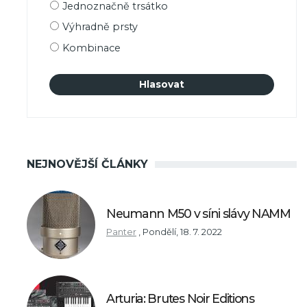
Možnosti
Jednoznačně trsátko
výběru
Výhradně prsty
Kombinace
NEJNOVĚJŠÍ ČLÁNKY
Neumann M50 v síni slávy NAMM
Panter
,
Pondělí, 18. 7. 2022
Arturia: Brutes Noir Editions