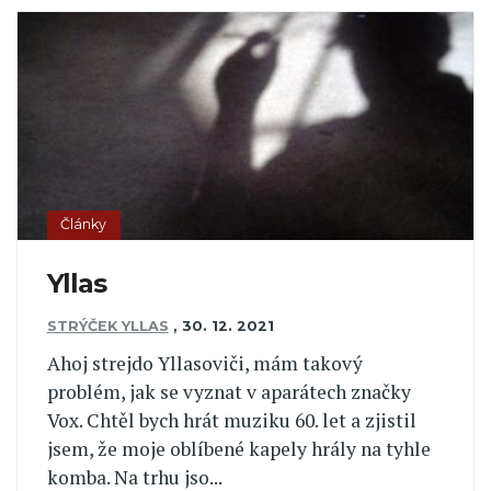
Články
Yllas
STRÝČEK YLLAS
,
30. 12. 2021
Ahoj strejdo Yllasoviči, mám takový
problém, jak se vyznat v aparátech značky
Vox. Chtěl bych hrát muziku 60. let a zjistil
jsem, že moje oblíbené kapely hrály na tyhle
komba. Na trhu jso...