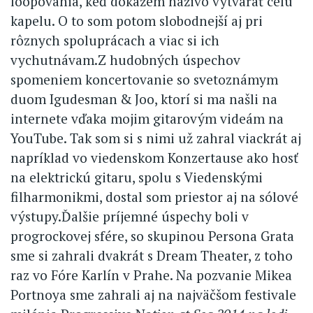
loopovania, keď dokážem naživo vytvárať celú
kapelu. O to som potom slobodnejší aj pri
rôznych spoluprácach a viac si ich
vychutnávam.Z hudobných úspechov
spomeniem koncertovanie so svetoznámym
duom Igudesman & Joo, ktorí si ma našli na
internete vďaka mojim gitarovým videám na
YouTube. Tak som si s nimi už zahral viackrát aj
napríklad vo viedenskom Konzertause ako hosť
na elektrickú gitaru, spolu s Viedenskými
filharmonikmi, dostal som priestor aj na sólové
výstupy.Ďalšie príjemné úspechy boli v
progrockovej sfére, so skupinou Persona Grata
sme si zahrali dvakrát s Dream Theater, z toho
raz vo Fóre Karlín v Prahe. Na pozvanie Mikea
Portnoya sme zahrali aj na najväčšom festivale