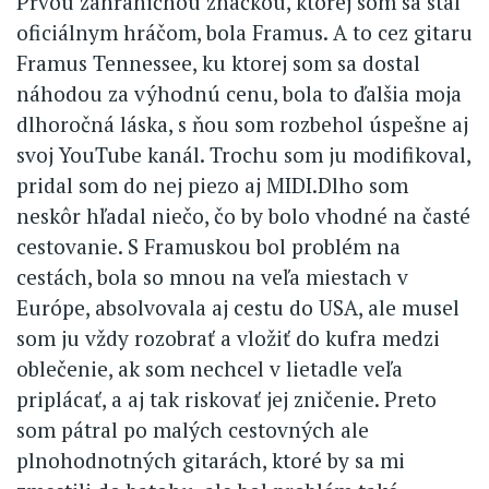
Prvou zahraničnou značkou, ktorej som sa stal
oficiálnym hráčom, bola Framus. A to cez gitaru
Framus Tennessee, ku ktorej som sa dostal
náhodou za výhodnú cenu, bola to ďalšia moja
dlhoročná láska, s ňou som rozbehol úspešne aj
svoj YouTube kanál. Trochu som ju modifikoval,
pridal som do nej piezo aj MIDI.Dlho som
neskôr hľadal niečo, čo by bolo vhodné na časté
cestovanie. S Framuskou bol problém na
cestách, bola so mnou na veľa miestach v
Európe, absolvovala aj cestu do USA, ale musel
som ju vždy rozobrať a vložiť do kufra medzi
oblečenie, ak som nechcel v lietadle veľa
priplácať, a aj tak riskovať jej zničenie. Preto
som pátral po malých cestovných ale
plnohodnotných gitarách, ktoré by sa mi