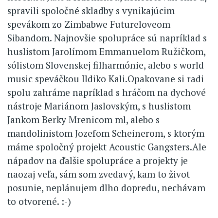
spravili spoločné skladby s vynikajúcim
spevákom zo Zimbabwe Futureloveom
Sibandom. Najnovšie spolupráce sú napríklad s
huslistom Jarolímom Emmanuelom Ružičkom,
sólistom Slovenskej filharmónie, alebo s world
music speváčkou Ildiko Kali.Opakovane si radi
spolu zahráme napríklad s hráčom na dychové
nástroje Mariánom Jaslovským, s huslistom
Jankom Berky Mrenicom ml, alebo s
mandolinistom Jozefom Scheinerom, s ktorým
máme spoločný projekt Acoustic Gangsters.Ale
nápadov na ďalšie spolupráce a projekty je
naozaj veľa, sám som zvedavý, kam to život
posunie, neplánujem dlho dopredu, nechávam
to otvorené. :-)