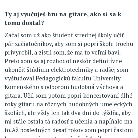
Ty aj vyučuješ hru na gitare, ako si sa k
tomu dostal?
Začal som už ako študent strednej školy učiť
pár začiatočníkov, aby som si popri škole trochu
privyrobil, a zistil som, že ma to veľmi baví.
Preto som sa aj rozhodol neskôr definitívne
ukončiť štúdium elektrotechniky a radšej som
vyštudoval Pedagogickú fakultu University
Komenského s odborom hudobná výchova a
gitara. Učil som potom popri koncertovaní dlhé
roky gitaru na rôznych hudobných umeleckých
školách, ale vždy len tak dva dni do týždňa, aby
mi stále ostala tá radosť z učenia a napĺňalo ma
to.Až posledných desať rokov som popri častom