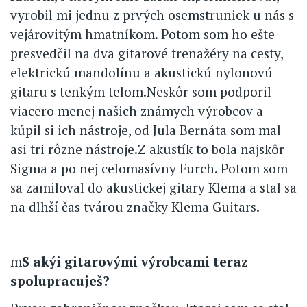
vyrobil mi jednu z prvých osemstruniek u nás s
vejárovitým hmatníkom. Potom som ho ešte
presvedčil na dva gitarové trenažéry na cesty,
elektrickú mandolínu a akustickú nylonovú
gitaru s tenkým telom.Neskôr som podporil
viacero menej našich známych výrobcov a
kúpil si ich nástroje, od Jula Bernáta som mal
asi tri rôzne nástroje.Z akustík to bola najskôr
Sigma a po nej celomasívny Furch. Potom som
sa zamiloval do akustickej gitary Klema a stal sa
na dlhší čas tvárou značky Klema Guitars.
m
S akýi gitarovými výrobcami teraz
spolupracuješ?