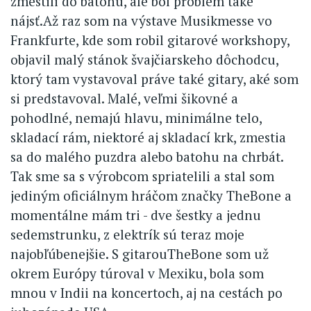
zmestili do batohu, ale bol problém také
nájsť.Až raz som na výstave Musikmesse vo
Frankfurte, kde som robil gitarové workshopy,
objavil malý stánok švajčiarskeho dôchodcu,
ktorý tam vystavoval práve také gitary, aké som
si predstavoval. Malé, veľmi šikovné a
pohodlné, nemajú hlavu, minimálne telo,
skladací rám, niektoré aj skladací krk, zmestia
sa do malého puzdra alebo batohu na chrbát.
Tak sme sa s výrobcom spriatelili a stal som
jediným oficiálnym hráčom značky TheBone a
momentálne mám tri - dve šestky a jednu
sedemstrunku, z elektrík sú teraz moje
najobľúbenejšie. S gitarouTheBone som už
okrem Európy túroval v Mexiku, bola som
mnou v Indii na koncertoch, aj na cestách po