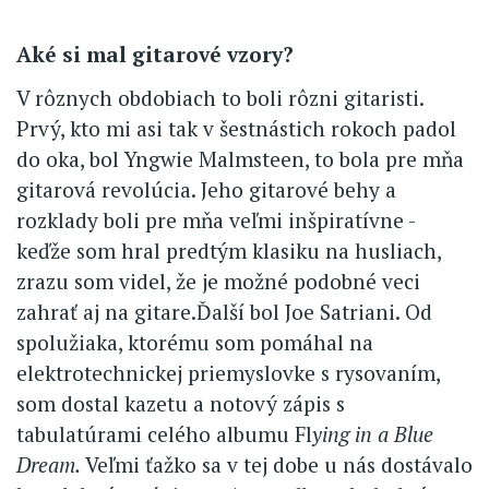
Aké si mal gitarové vzory?
V rôznych obdobiach to boli rôzni gitaristi.
Prvý, kto mi asi tak v šestnástich rokoch padol
do oka, bol Yngwie Malmsteen, to bola pre mňa
gitarová revolúcia. Jeho gitarové behy a
rozklady boli pre mňa veľmi inšpiratívne -
keďže som hral predtým klasiku na husliach,
zrazu som videl, že je možné podobné veci
zahrať aj na gitare.Ďalší bol Joe Satriani. Od
spolužiaka, ktorému som pomáhal na
elektrotechnickej priemyslovke s rysovaním,
som dostal kazetu a notový zápis s
tabulatúrami celého albumu Fl
ying in a Blue
Dream.
Veľmi ťažko sa v tej dobe u nás dostávalo