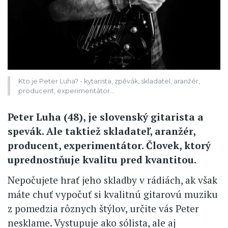
Kto je Peter Luha? - kytarista, zpěvák, skladatel, aranžér,
producent, experimentátor…
Peter Luha (48), je slovenský gitarista a
spevák. Ale taktiež skladateľ, aranžér,
producent, experimentátor. Človek, ktorý
uprednostňuje kvalitu pred kvantitou.
Nepočujete hrať jeho skladby v rádiách, ak však
máte chuť vypočuť si kvalitnú gitarovú muziku
z pomedzia rôznych štýlov, určite vás Peter
nesklame. Vystupuje ako sólista, ale aj