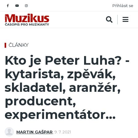
Přihlásit se
ČLÁNKY
Kto je Peter Luha? -
kytarista, zpěvák,
skladatel, aranžér,
producent,
experimentátor…
MARTIN GAŠPAR
,
9. 7. 2021