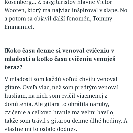
Rosenberg... Z basgitaristov hlavne Victor
Wooten, ktorý ma najviac inšpiroval v slape. No
a potom sa objavil ďalší fenomén, Tommy
Emmanuel.
ľ
Koko času denne si venoval cvičeniu v
mladosti a koľko času cvičeniu venuješ
teraz?
V mladosti som každú voľnú chvíľu venoval
gitare. Oveľa viac, než som predtým venoval
husliam, na nich som cvičil viacmenej z
donútenia. Ale gitara to obrátila naruby,
cvičenie a celkovo hranie ma veľmi bavilo,
takže som trávil s gitarou denne dlhé hodiny. A
vlastne mi to ostalo dodnes.