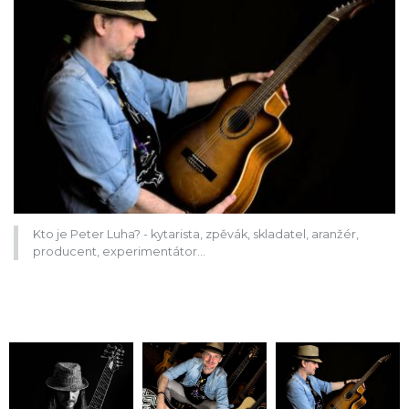
Kto je Peter Luha? - kytarista, zpěvák, skladatel, aranžér,
producent, experimentátor…