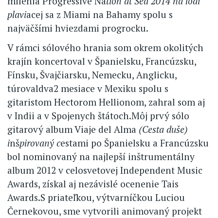
milénia Progressive Na
tion at Sea 2014 na lodi
plavi
acej sa z Miami na Bahamy spolu s
najväčšími hviezdami progrocku.
V rámci sólového hrania som okrem okolitých
krajín koncertoval v Španielsku, Francúzsku,
Fínsku, Švajčiarsku, Nemecku, Anglicku,
túrovaldva2 mesiace v Mexiku spolu s
gitaristom Hectorom Hellionom, zahral som aj
v Indii a v Spojenych štátoch.Môj prvý sólo
gitarový album Viaje del Alma
(Cesta duše)
i
nš
pirovaný c
estami po Španielsku a Francúzsku
bol nominovaný na najlepší inštrumentálny
album 2012 v celosvetovej Independent Music
Awards, získal aj nezávislé ocenenie Tais
Awards.S priateľkou, výtvarníčkou Luciou
Černekovou, sme vytvorili animovaný projekt