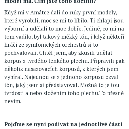
model má. Čím jste toho docílili?
Když mi v Amátce dali do ruky první modely,
které vyrobili, moc se mi to líbilo. Ti chlapi jsou
výborní a udělali to moc dobře. Jediné, co mi na
tom vadilo, byl takový měkký tón, i když někteří
hráči ze symfonických orchestrů si to
pochvalovali. Chtěl jsem, aby zkusili udělat
korpus z tvrdého tenkého plechu. Připravili pak
několik nasazovacích korpusů, z kterých jsem
vybíral. Najednou se z jednoho korpusu ozval
tón, jaký jsem si představoval. Možná to je tou
tvrdostí a nebo složením toho plechu.To přesně
nevím.
Pojďme se nyní podívat na jednotlivé části