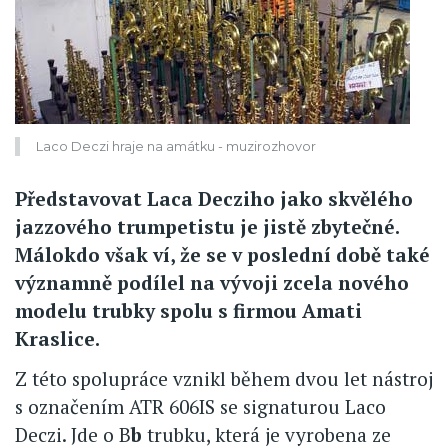
Laco Deczi hraje na amátku - muzirozhovor
Představovat Laca Decziho jako skvělého
jazzového trumpetistu je jistě zbytečné.
Málokdo však ví, že se v poslední době také
významně podílel na vývoji zcela nového
modelu trubky spolu s firmou Amati
Kraslice.
Z této spolupráce vznikl během dvou let nástroj
s označením ATR 606IS se signaturou Laco
Deczi. Jde o B
b
trubku, která je vyrobena ze