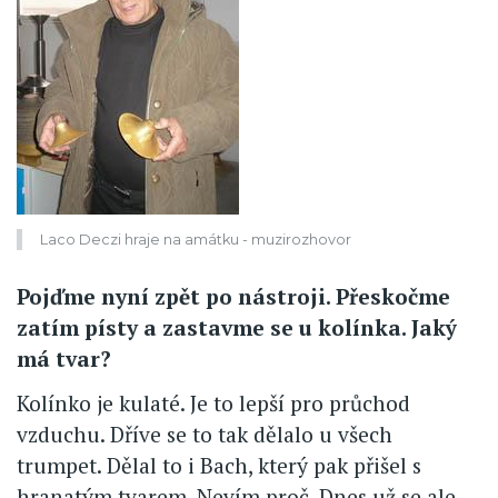
Laco Deczi hraje na amátku - muzirozhovor
Pojďme nyní zpět po nástroji. Přeskočme
zatím písty a zastavme se u kolínka. Jaký
má tvar?
Kolínko je kulaté. Je to lepší pro průchod
vzduchu. Dříve se to tak dělalo u všech
trumpet. Dělal to i Bach, který pak přišel s
hranatým tvarem. Nevím proč. Dnes už se ale