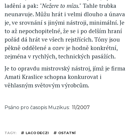
ladění a pak:
"Nežere to mízu."
Tahle trubka
neunavuje. Můžu hrát i velmi dlouho a únava
je, ve srovnání s jinými nástroji, minimální. Je
to až nepochopitelné, že se i po delším hraní
pořád dá hrát ve všech rejstřících. Tóny jsou
pěkně oddělené a ozev je hodně konkrétní,
zejména v rychlých, technických pasážích.
Je to opravdu mistrovský nástroj, jímž je firma
Amati Kraslice schopna konkurovat i
věhlasným světovým výrobcům.
Psáno pro časopis Muzikus
11/2007
TAGY
LACO DECZI
OSTATNÍ