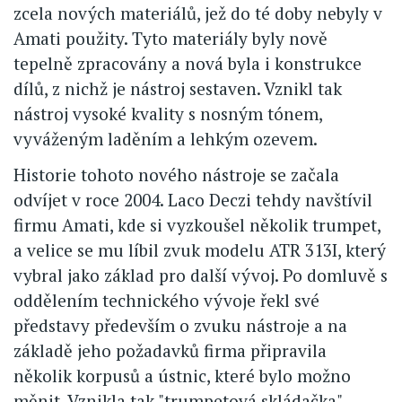
zcela nových materiálů, jež do té doby nebyly v
Amati použity. Tyto materiály byly nově
tepelně zpracovány a nová byla i konstrukce
dílů, z nichž je nástroj sestaven. Vznikl tak
nástroj vysoké kvality s nosným tónem,
vyváženým laděním a lehkým ozevem.
Historie tohoto nového nástroje se začala
odvíjet v roce 2004. Laco Deczi tehdy navštívil
firmu Amati, kde si vyzkoušel několik trumpet,
a velice se mu líbil zvuk modelu ATR 313I, který
vybral jako základ pro další vývoj. Po domluvě s
oddělením technického vývoje řekl své
představy především o zvuku nástroje a na
základě jeho požadavků firma připravila
několik korpusů a ústnic, které bylo možno
měnit. Vznikla tak "trumpetová skládačka"