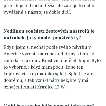
pístech je to trochu těžší, ale zase je to dobře
vyvážené a nástroj se dobře drží.
Nedílnou součástí žesťových nástrojů je
nátrubek. Jaký model používáš ty?
Kdysi jsem si nechal podle svého návrhu v
Americe vyrobit nátrubek od firmy, která již
zanikla, a tak mi v Kraslicích udělali kopii. Bylo
to výborné, i když mám pocit, že se ten
kopírovací stroj malinko spletl. Spletl se ale k
dobrému, a tak vznikl nátrubek, který má
označení Amati Kraslice 13 W.
Mohl bys trochu blíže popsat jeho tvar?