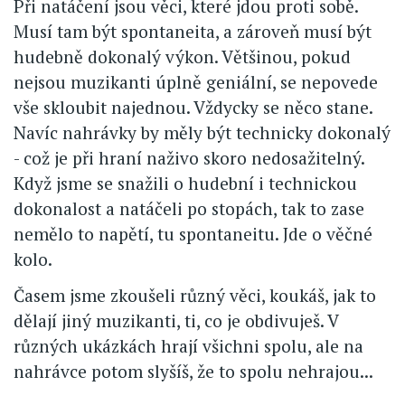
Při natáčení jsou věci, které jdou proti sobě.
Musí tam být spontaneita, a zároveň musí být
hudebně dokonalý výkon. Většinou, pokud
nejsou muzikanti úplně geniální, se nepovede
vše skloubit najednou. Vždycky se něco stane.
Navíc nahrávky by měly být technicky dokonalý
- což je při hraní naživo skoro nedosažitelný.
Když jsme se snažili o hudební i technickou
dokonalost a natáčeli po stopách, tak to zase
nemělo to napětí, tu spontaneitu. Jde o věčné
kolo.
Časem jsme zkoušeli různý věci, koukáš, jak to
dělají jiný muzikanti, ti, co je obdivuješ. V
různých ukázkách hrají všichni spolu, ale na
nahrávce potom slyšíš, že to spolu nehrajou...