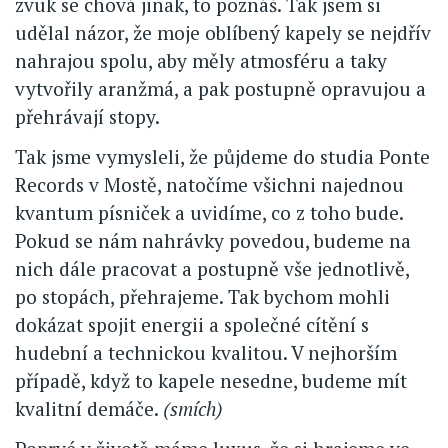
zvuk se chová jinak, to poznáš. Tak jsem si
udělal názor, že moje oblíbený kapely se nejdřív
nahrajou spolu, aby měly atmosféru a taky
vytvořily aranžmá, a pak postupně opravujou a
přehrávají stopy.
Tak jsme vymysleli, že půjdeme do studia Ponte
Records v Mostě, natočíme všichni najednou
kvantum písniček a uvidíme, co z toho bude.
Pokud se nám nahrávky povedou, budeme na
nich dále pracovat a postupně vše jednotlivě,
po stopách, přehrajeme. Tak bychom mohli
dokázat spojit energii a společné cítění s
hudební a technickou kvalitou. V nejhorším
případě, když to kapele nesedne, budeme mít
kvalitní demáče.
(smích)