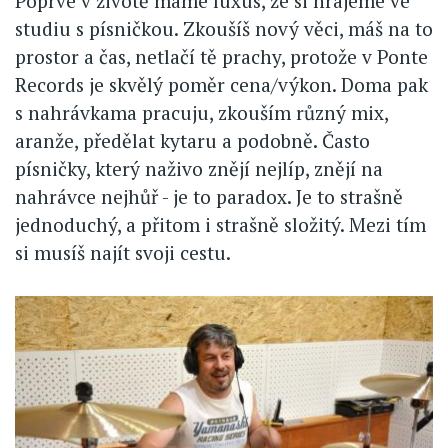
Poprvé v životě máme luxus, že si hrajeme ve
studiu s písničkou. Zkoušíš nový věci, máš na to
prostor a čas, netlačí tě prachy, protože v Ponte
Records je skvělý poměr cena/výkon. Doma pak
s nahrávkama pracuju, zkouším různý mix,
aranže, předělat kytaru a podobně. Často
písničky, který naživo znějí nejlíp, znějí na
nahrávce nejhůř - je to paradox. Je to strašně
jednoduchý, a přitom i strašně složitý. Mezi tím
si musíš najít svoji cestu.