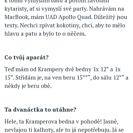
k tomu vymýšlím basu a potom zavolám
kytaristy, ať si vymyslí své party. Nahrávám na
MacBook, mám UAD Apollo Quad. Důležitý jsou
texty. Nechci zpívat kokotiny, chci, aby to mělo
hlavu a patu a bylo to o něčem.
Co tvůj aparát?
Teď mám od Krampery dvě bedny 1x 12” a 1x
15”. Střídám je, na ven beru 15””“, do sálu 12”“ a
někdy je beru obě.
Ta dvanáctka to utáhne?
Hele, ta Kramperova bedna v pohodě! Jasně,
nevlajou ti kalhoty, ale to já nepotřebuju. Já se