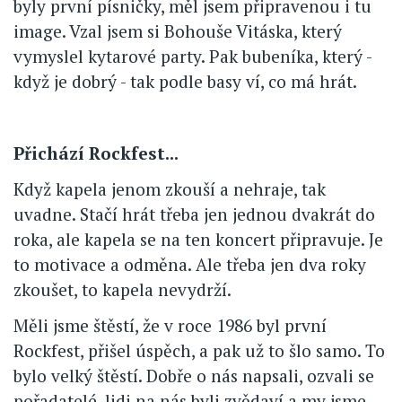
byly první písničky, měl jsem připravenou i tu
image. Vzal jsem si Bohouše Vitáska, který
vymyslel kytarové party. Pak bubeníka, který -
když je dobrý - tak podle basy ví, co má hrát.
Přichází Rockfest...
Když kapela jenom zkouší a nehraje, tak
uvadne. Stačí hrát třeba jen jednou dvakrát do
roka, ale kapela se na ten koncert připravuje. Je
to motivace a odměna. Ale třeba jen dva roky
zkoušet, to kapela nevydrží.
Měli jsme štěstí, že v roce 1986 byl první
Rockfest, přišel úspěch, a pak už to šlo samo. To
bylo velký štěstí. Dobře o nás napsali, ozvali se
pořadatelé, lidi na nás byli zvědaví a my jsme