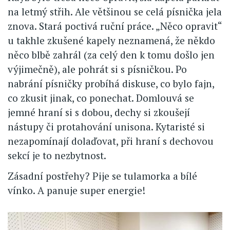
na letmý střih. Ale většinou se celá písnička jela
znova. Stará poctivá ruční práce. „Něco opravit“
u takhle zkušené kapely neznamená, že někdo
něco blbě zahrál (za celý den k tomu došlo jen
výjimečně), ale pohrát si s písničkou. Po
nabrání písničky probíhá diskuse, co bylo fajn,
co zkusit jinak, co ponechat. Domlouvá se
jemné hraní si s dobou, dechy si zkoušejí
nástupy či protahování unisona. Kytaristé si
nezapomínají dolaďovat, při hraní s dechovou
sekcí je to nezbytnost.
Zásadní postřehy? Pije se tulamorka a bílé
vínko. A panuje super energie!