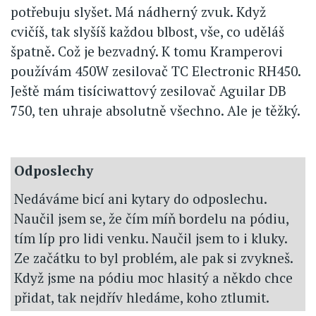
potřebuju slyšet. Má nádherný zvuk. Když
cvičíš, tak slyšíš každou blbost, vše, co uděláš
špatně. Což je bezvadný. K tomu Kramperovi
používám 450W zesilovač TC Electronic RH450.
Ještě mám tisíciwattový zesilovač Aguilar DB
750, ten uhraje absolutně všechno. Ale je těžký.
Odposlechy
Nedáváme bicí ani kytary do odposlechu.
Naučil jsem se, že čím míň bordelu na pódiu,
tím líp pro lidi venku. Naučil jsem to i kluky.
Ze začátku to byl problém, ale pak si zvykneš.
Když jsme na pódiu moc hlasitý a někdo chce
přidat, tak nejdřív hledáme, koho ztlumit.