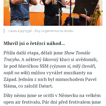
Laura a její tygři - Živý organismus ve studiu
Mluvil jsi o řetězci náhod...
Přišla další etapa, dělali jsme
Show Tomáše
Tracyho
. A některý šikovný kluci si uvědomili,
že pod hlavičkou SSM (
význam si, milý čtenáři,
najdi na wiki
) můžou vyvážet muzikanty na
Západ. Jedním z nich byl mimochodem Pavel
Sláma, co založil Datart.
Díky němu jsme se ocitli v Německu na velkém
open air festivalu. Pár dní před festivalem jsme