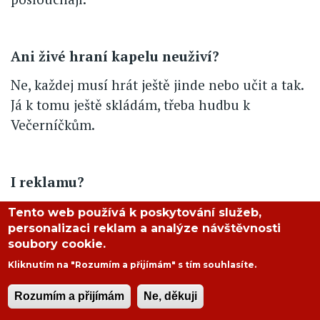
Ani živé hraní kapelu neuživí?
Ne, každej musí hrát ještě jinde nebo učit a tak.
Já k tomu ještě skládám, třeba hudbu k
Večerníčkům.
I reklamu?
Ne, hudbu k reklamám jsem nikdy nedělal.
Tento web používá k poskytování služeb,
personalizaci reklam a analýze návštěvnosti
soubory cookie.
Kam kráčí Laura?
Kliknutím na "Rozumím a přijímám" s tím souhlasíte.
Co nám zbývá? Videoklipy podle mě u naší
Rozumím a přijímám
Ne, děkuji
kapely nefungují. Sebelepší desku nám rádia