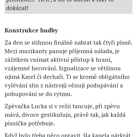
dokázal!
Konstrukce hudby
Za den se stihnou finálně nabrat tak čtyři písně.
Mezi muzikanty panuje příjemná nálada, je
zážitkem vnímat aktivní přístup k hraní,
vzájemné hecování. Signalizace se většinou
ujímá Karel či dechaři. Ti se kromě obligátního
vylévání slin z nástrojů věnují podupávání a
pohupování se do rytmu.
Zpěvačka Lucka si v režii tancuje, při zpěvu
mává, divoce gestikuluju, právě tak, jak každá
písnička potřebuje.
Když bylo třeba něco opravit, šla kapela párkrát