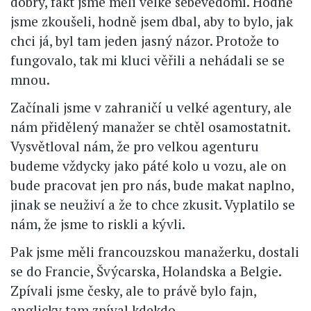
dobrý, fakt jsme měli velké sebevědomí. Hodně
jsme zkoušeli, hodně jsem dbal, aby to bylo, jak
chci já, byl tam jeden jasný názor. Protože to
fungovalo, tak mi kluci věřili a nehádali se se
mnou.
Začínali jsme v zahraničí u velké agentury, ale
nám přidělený manažer se chtěl osamostatnit.
Vysvětloval nám, že pro velkou agenturu
budeme vždycky jako páté kolo u vozu, ale on
bude pracovat jen pro nás, bude makat naplno,
jinak se neuživí a že to chce zkusit. Vyplatilo se
nám, že jsme to riskli a kývli.
Pak jsme měli francouzskou manažerku, dostali
se do Francie, Švýcarska, Holandska a Belgie.
Zpívali jsme česky, ale to právě bylo fajn,
anglicky tam zpíval kdekdo.