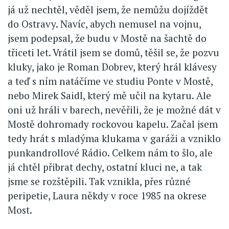
já už nechtěl, věděl jsem, že nemůžu dojíždět
do Ostravy. Navíc, abych nemusel na vojnu,
jsem podepsal, že budu v Mostě na šachtě do
třiceti let. Vrátil jsem se domů, těšil se, že pozvu
kluky, jako je Roman Dobrev, který hrál klávesy
a teď s ním natáčíme ve studiu Ponte v Mostě,
nebo Mirek Saidl, který mě učil na kytaru. Ale
oni už hráli v barech, nevěřili, že je možné dát v
Mostě dohromady rockovou kapelu. Začal jsem
tedy hrát s mladýma klukama v garáži a vzniklo
punkandrollové Rádio. Celkem nám to šlo, ale
já chtěl přibrat dechy, ostatní kluci ne, a tak
jsme se rozštěpili. Tak vznikla, přes různé
peripetie, Laura někdy v roce 1985 na okrese
Most.