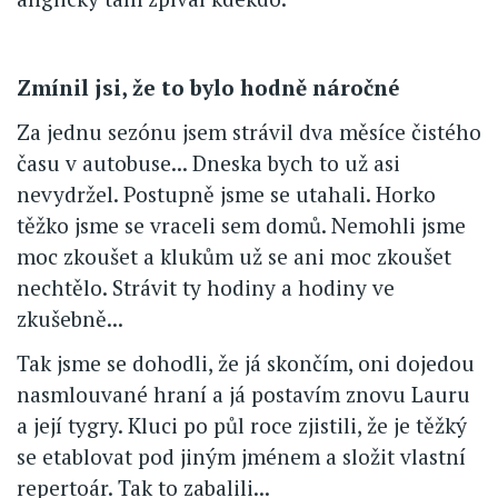
Zmínil jsi, že to bylo hodně náročné
Za jednu sezónu jsem strávil dva měsíce čistého
času v autobuse... Dneska bych to už asi
nevydržel. Postupně jsme se utahali. Horko
těžko jsme se vraceli sem domů. Nemohli jsme
moc zkoušet a klukům už se ani moc zkoušet
nechtělo. Strávit ty hodiny a hodiny ve
zkušebně...
Tak jsme se dohodli, že já skončím, oni dojedou
nasmlouvané hraní a já postavím znovu Lauru
a její tygry. Kluci po půl roce zjistili, že je těžký
se etablovat pod jiným jménem a složit vlastní
repertoár. Tak to zabalili...