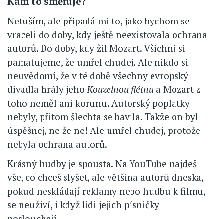
Kam to směřuje?
Netuším, ale připadá mi to, jako bychom se
vraceli do doby, kdy ještě neexistovala ochrana
autorů. Do doby, kdy žil Mozart. Všichni si
pamatujeme, že umřel chudej. Ale nikdo si
neuvědomí, že v té době všechny evropský
divadla hrály jeho
Kouzelnou flétnu
a Mozart z
toho neměl ani korunu. Autorský poplatky
nebyly, přitom šlechta se bavila. Takže on byl
úspěšnej, ne že ne! Ale umřel chudej, protože
nebyla ochrana autorů.
Krásný hudby je spousta. Na YouTube najdeš
vše, co chceš slyšet, ale většina autorů dneska,
pokud neskládají reklamy nebo hudbu k filmu,
se neuživí, i když lidi jejich písničky
poslouchají.