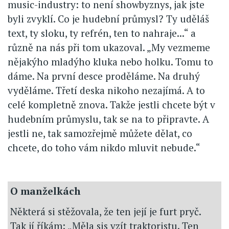
music-industry: to není showbyznys, jak jste
byli zvyklí. Co je hudební průmysl? Ty uděláš
text, ty sloku, ty refrén, ten to nahraje...“ a
různě na nás při tom ukazoval. „My vezmeme
nějakýho mladýho kluka nebo holku. Tomu to
dáme. Na první desce proděláme. Na druhý
vyděláme. Třetí deska nikoho nezajímá. A to
celé kompletně znova. Takže jestli chcete být v
hudebním průmyslu, tak se na to připravte. A
jestli ne, tak samozřejmě můžete dělat, co
chcete, do toho vám nikdo mluvit nebude.“
O manželkách
Některá si stěžovala, že ten její je furt pryč.
Tak jí říkám: „Měla sis vzít traktoristu. Ten