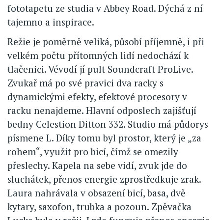
fototapetu ze studia v Abbey Road. Dýchá z ní
tajemno a inspirace.
Režie je poměrně veliká, působí příjemně, i při
velkém počtu přítomných lidí nedochází k
tlačenici. Vévodí jí pult Soundcraft ProLive.
Zvukař má po své pravici dva racky s
dynamickými efekty, efektové procesory v
racku nenajdeme. Hlavní odposlech zajišťují
bedny Celestion Ditton 332. Studio má půdorys
písmene L. Díky tomu byl prostor, který je „za
rohem“, využit pro bicí, čímž se omezily
přeslechy. Kapela na sebe vidí, zvuk jde do
sluchátek, přenos energie zprostředkuje zrak.
Laura nahrávala v obsazení bicí, basa, dvě
kytary, saxofon, trubka a pozoun. Zpěvačka