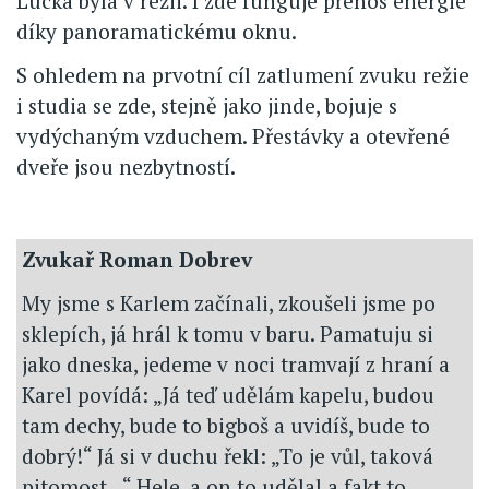
Lucka byla v režii. I zde funguje přenos energie
díky panoramatickému oknu.
S ohledem na prvotní cíl zatlumení zvuku režie
i studia se zde, stejně jako jinde, bojuje s
vydýchaným vzduchem. Přestávky a otevřené
dveře jsou nezbytností.
Zvukař Roman Dobrev
My jsme s Karlem začínali, zkoušeli jsme po
sklepích, já hrál k tomu v baru. Pamatuju si
jako dneska, jedeme v noci tramvají z hraní a
Karel povídá: „Já teď udělám kapelu, budou
tam dechy, bude to bigboš a uvidíš, bude to
dobrý!“ Já si v duchu řekl: „To je vůl, taková
pitomost...“ Hele, a on to udělal a fakt to