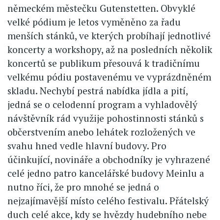
německém městečku Gutenstetten. Obvyklé
velké pódium je letos vyměněno za řadu
menších stánků, ve kterých probíhají jednotlivé
koncerty a workshopy, až na posledních několik
koncertů se publikum přesouvá k tradičnímu
velkému pódiu postavenému ve vyprázdněném
skladu. Nechybí pestrá nabídka jídla a pití,
jedná se o celodenní program a vyhladovělý
návštěvník rád využije pohostinnosti stánků s
občerstvením anebo lehátek rozložených ve
svahu hned vedle hlavní budovy. Pro
účinkující, novináře a obchodníky je vyhrazené
celé jedno patro kancelářské budovy Meinlu a
nutno říci, že pro mnohé se jedná o
nejzajímavější místo celého festivalu. Přátelský
duch celé akce, kdy se hvězdy hudebního nebe