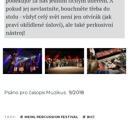
poděkujte za nás jedním tichým úderem. A
pokud jej nevlastníte, bouchněte třeba do
stolu - vždyť celý svět není jen otvírák (jak
praví okřídlené úsloví), ale také perkusivní
nástroj!
Psáno pro časopis Muzikus
9/2018
TAGY
MEINL PERCUSSION FESTIVAL
BICÍ