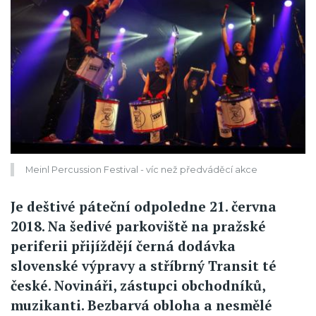
Meinl Percussion Festival - víc než předváděcí akce
Je deštivé páteční odpoledne 21. června
2018. Na šedivé parkoviště na pražské
periferii přijíždějí černá dodávka
slovenské výpravy a stříbrný Transit té
české. Novináři, zástupci obchodníků,
muzikanti. Bezbarvá obloha a nesmělé