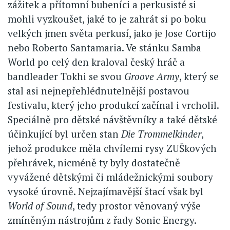
zážitek a přítomní bubeníci a perkusisté si
mohli vyzkoušet, jaké to je zahrát si po boku
velkých jmen světa perkusí, jako je Jose Cortijo
nebo Roberto Santamaria. Ve stánku Samba
World po celý den kraloval český hráč a
bandleader Tokhi se svou
Groove Army
, který se
stal asi nejnepřehlédnutelnější postavou
festivalu, který jeho produkcí začínal i vrcholil.
Speciálně pro dětské návštěvníky a také dětské
účinkující byl určen stan
Die Trommelkinder
,
jehož produkce měla chvílemi rysy ZUŠkových
přehrávek, nicméně ty byly dostatečně
vyvážené dětskými či mládežnickými soubory
vysoké úrovně. Nejzajímavější štací však byl
World of Sound
, tedy prostor věnovaný výše
zmíněným nástrojům z řady Sonic Energy.