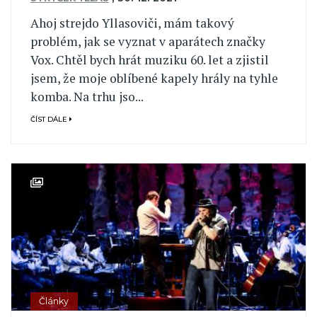
Ahoj strejdo Yllasoviči, mám takový
problém, jak se vyznat v aparátech značky
Vox. Chtěl bych hrát muziku 60. let a zjistil
jsem, že moje oblíbené kapely hrály na tyhle
komba. Na trhu jso...
ČÍST DÁLE
Články