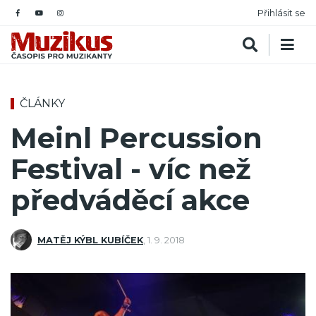
Přihlásit se
ČLÁNKY
Meinl Percussion
Festival - víc než
předváděcí akce
MATĚJ KÝBL KUBÍČEK
,
1. 9. 2018