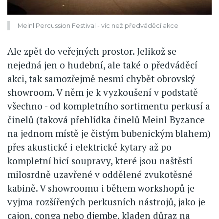
Meinl Percussion Festival - víc než předváděcí akce
Ale zpět do veřejných prostor. Jelikož se
nejedná jen o hudební, ale také o předváděcí
akci, tak samozřejmě nesmí chybět obrovský
showroom. V něm je k vyzkoušení v podstatě
všechno - od kompletního sortimentu perkusí a
činelů (taková přehlídka činelů Meinl Byzance
na jednom místě je čistým bubenickým blahem)
přes akustické i elektrické kytary až po
kompletní bicí soupravy, které jsou naštěstí
milosrdně uzavřené v oddělené zvukotěsné
kabině. V showroomu i během workshopů je
vyjma rozšířených perkusních nástrojů, jako je
cajon, conga nebo djembe, kladen důraz na