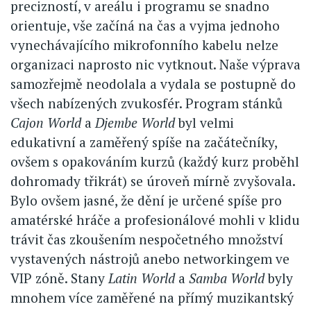
precizností, v areálu i programu se snadno
orientuje, vše začíná na čas a vyjma jednoho
vynechávajícího mikrofonního kabelu nelze
organizaci naprosto nic vytknout. Naše výprava
samozřejmě neodolala a vydala se postupně do
všech nabízených zvukosfér. Program stánků
Cajon World
a
Djembe World
byl velmi
edukativní a zaměřený spíše na začátečníky,
ovšem s opakováním kurzů (každý kurz proběhl
dohromady třikrát) se úroveň mírně zvyšovala.
Bylo ovšem jasné, že dění je určené spíše pro
amatérské hráče a profesionálové mohli v klidu
trávit čas zkoušením nespočetného množství
vystavených nástrojů anebo networkingem ve
VIP zóně. Stany
Latin World
a
Samba World
byly
mnohem více zaměřené na přímý muzikantský