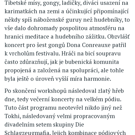
Tibetské mísy, gongy, ladičky, diváci usazení na
karimatkách na zemi a účinkující připomínající
někdy spíš náboženské guruy než hudebníky, to
vše dalo dohromady pospolitou atmosféru na
hranici meditace a hudebního zážitku. Obzvlášť
koncert pro šest gongů Dona Conreauxe patřil
k vrcholům festivalu. Hráči na bicí soupravu
často zdůrazňují, jak je bubenická komunita
propojená a založená na spolupráci, ale tohle
byla ještě o úroveň vyšší míra harmonie.
Po skončení workshopů následoval zlatý hřeb
dne, tedy večerní koncerty na velkém pódiu.
Tuto část programu neotevřel nikdo jiný než
Tokhi, následovaný velmi propracovaným
divadelním setem skupiny Die
Schlagzeugmafia. Jejich kombinace pódiových