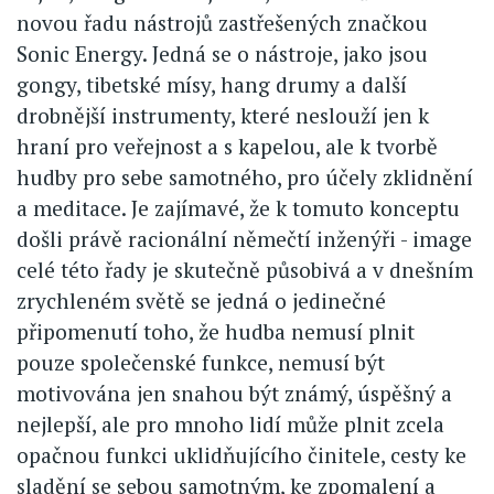
novou řadu nástrojů zastřešených značkou
Sonic Energy. Jedná se o nástroje, jako jsou
gongy, tibetské mísy, hang drumy a další
drobnější instrumenty, které neslouží jen k
hraní pro veřejnost a s kapelou, ale k tvorbě
hudby pro sebe samotného, pro účely zklidnění
a meditace. Je zajímavé, že k tomuto konceptu
došli právě racionální němečtí inženýři - image
celé této řady je skutečně působivá a v dnešním
zrychleném světě se jedná o jedinečné
připomenutí toho, že hudba nemusí plnit
pouze společenské funkce, nemusí být
motivována jen snahou být známý, úspěšný a
nejlepší, ale pro mnoho lidí může plnit zcela
opačnou funkci uklidňujícího činitele, cesty ke
sladění se sebou samotným, ke zpomalení a