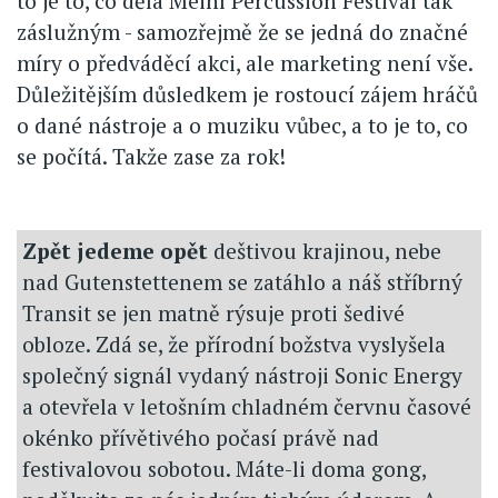
to je to, co dělá Meinl Percussion Festival tak
záslužným - samozřejmě že se jedná do značné
míry o předváděcí akci, ale marketing není vše.
Důležitějším důsledkem je rostoucí zájem hráčů
o dané nástroje a o muziku vůbec, a to je to, co
se počítá. Takže zase za rok!
Zpět jedeme opět
deštivou krajinou, nebe
nad Gutenstettenem se zatáhlo a náš stříbrný
Transit se jen matně rýsuje proti šedivé
obloze. Zdá se, že přírodní božstva vyslyšela
společný signál vydaný nástroji Sonic Energy
a otevřela v letošním chladném červnu časové
okénko přívětivého počasí právě nad
festivalovou sobotou. Máte-li doma gong,