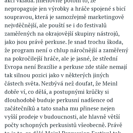
akcí vkládá. Jmenovitě potom to, že
nepropaguje jen výrobky a hráče spojené s bicí
soupravou, která je samozřejmě marketingově
nejvděčnější, ale pouští se i do festivalů
zaměřených na okrajovější skupiny nástrojů,
jako jsou právě perkuse. Je snad trochu škoda,
že program není o chlup náročnější a zaměřený
na pokročilejší hráče, ale je jasné, že střední
Evropa není Brazílie a perkuse zde stále nemají
tak silnou pozici jako v některých jiných
částech světa. Nezbývá než doufat, že Meinl
dobře ví, co dělá, a postupnými krůčky si
dlouhodobě buduje perkusní nadšence od
začátečníků a tato snaha mu přinese nejen
vyšší prodeje v budoucnosti, ale hlavně větší
počty schopných perkusistů všeobecně. Právě