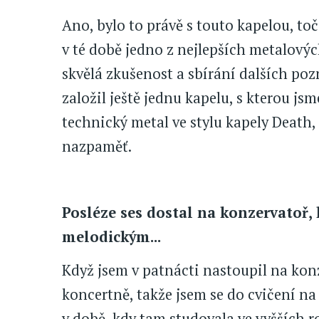
Ano, bylo to právě s touto kapelou, toč
v té době jedno z nejlepších metalových
skvělá zkušenost a sbírání dalších poz
založil ještě jednu kapelu, s kterou js
technický metal ve stylu kapely Death, 
nazpaměť.
Posléze ses dostal na konzervatoř,
melodickým...
Když jsem v patnácti nastoupil na konz
koncertně, takže jsem se do cvičení na
v době, kdy tam studovala ve vyšších 