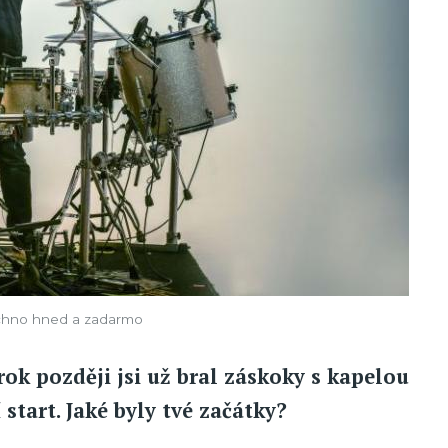
echno hned a zadarmo
 rok později jsi už bral záskoky s kapelou
start. Jaké byly tvé začátky?