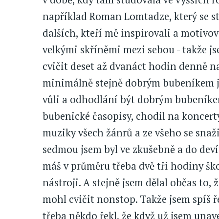
například Roman Lomtadze, který se 
dalších, kteří mě inspirovali a motivova
velkými skříněmi mezi sebou - takže j
cvičit deset až dvanáct hodin denně na
minimálně stejně dobrým bubeníkem ja
vůli a odhodlání být dobrým bubeníkem
bubenické časopisy, chodil na koncert
muziky všech žánrů a ze všeho se snažil
sedmou jsem byl ve zkušebně a do devít
máš v průměru třeba dvě tři hodiny ško
nástroji. A stejně jsem dělal občas to,
mohl cvičit nonstop. Takže jsem spíš ře
třeba někdo řekl, že když už jsem unav