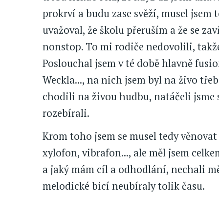
prokrví a budu zase svěží, musel jsem 
uvažoval, že školu přeruším a že se za
nonstop. To mi rodiče nedovolili, takž
Poslouchal jsem v té době hlavně fus
Weckla..., na nich jsem byl na živo tře
chodili na živou hudbu, natáčeli jsme 
rozebírali.
Krom toho jsem se musel tedy věnovat
xylofon, vibrafon..., ale měl jsem celke
a jaký mám cíl a odhodlání, nechali m
melodické bicí neubíraly tolik času.