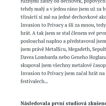
různými žánry od dechovek, popových v
tehdy malý a v jednu ráno jsem už za
třinácti si mě na jedné dechovkové ak
Invasion to Privacy a šli za mnou, tedy 
hrát. A tak jsem se stal členem své prv
poslouchal naplno a představoval jsem 
jsem právě Metallicu, Megadeth, Sepul
Davea Lombarda nebo Geneho Hoglana, 
skupoval jsem všechny metalové časopis
Invasion to Privacy jsem začal hrát n
festivalech...
Následovala první studiová zkušenos