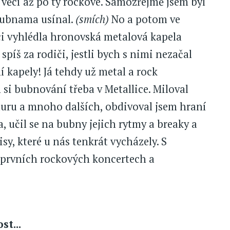
ěcí až po ty rockové. Samozřejmě jsem byl
 bubnama usínal.
(smích)
No a potom ve
ci vyhlédla hronovská metalová kapela
spíš za rodiči, jestli bych s nimi nezačal
ní kapely! Já tehdy už metal a rock
si bubnování třeba v Metallice. Miloval
turu a mnoho dalších, obdivoval jsem hraní
učil se na bubny jejich rytmy a breaky a
y, které u nás tenkrát vycházely. S
a prvních rockových koncertech a
t...