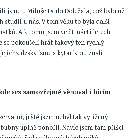
ili jsme u Miloše Dodo Doležala, což bylo už
 studií u nás. V tom věku to byla další
natků. A k tomu jsem ve čtrnácti letech
me se pokoušeli hrát takový ten rychlý
jejichž desky jsme s kytaristou znali
 kde ses samozřejmě věnoval i bicím
ervatoř, ještě jsem nebyl tak vytížený
 bubny úplně ponořil. Navíc jsem tam přišel
ročnících řada výborných bubeníků,