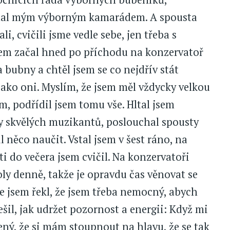
stal mým výborným kamarádem. A spousta
li, cvičili jsme vedle sebe, jen třeba s
sem začal hned po příchodu na konzervatoř
 bubny a chtěl jsem se co nejdřív stát
ko oni. Myslím, že jsem měl vždycky velkou
, podřídil jsem tomu vše. Hltal jsem
y skvělých muzikantů, poslouchal spousty
 něco naučit. Vstal jsem v šest ráno, na
i do večera jsem cvičil. Na konzervatoři
ly denně, takže je opravdu čas věnovat se
 že jsem řekl, že jsem třeba nemocný, abych
šil, jak udržet pozornost a energii: Když mi
ený, že si mám stoupnout na hlavu, že se tak