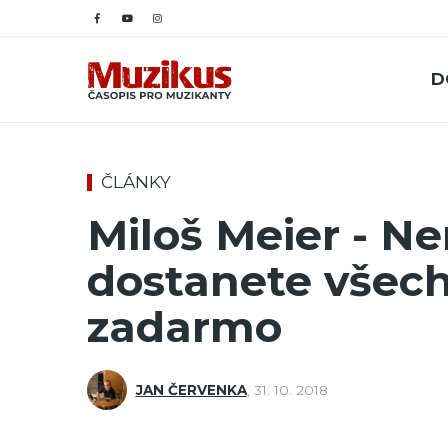
D
ČLÁNKY
Miloš Meier - N
dostanete všec
zadarmo
JAN ČERVENKA
,
31. 10. 2018