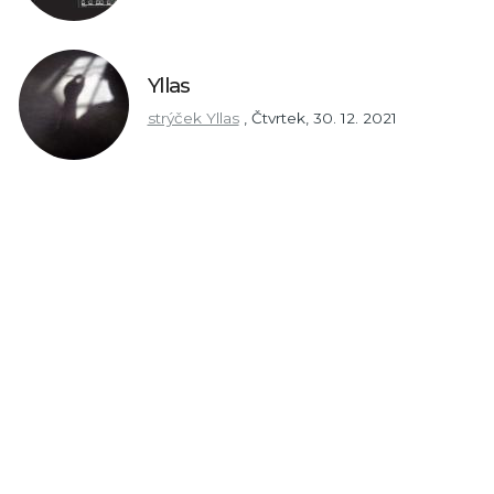
Yllas
strýček Yllas
,
Čtvrtek, 30. 12. 2021