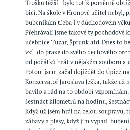
Trošku těžší - bylo totiž poměrně obtí
bicí. Na škole v Hronově učitel nebyl, 
bubeníkům třeba i v důchodovém věku,
Přehrávali jsme takové ty pochodové k
učebnice Tuzar, Šprunk atd. Dnes to b
vzít do praxe do svého dechového orch
od počátků hrát v nějakém souboru a u
Potom jsem začal dojíždět do Úpice na
Konzervatoř Jaroslava Ježka, takže už 
bavilo a rád na to období vzpomínám. K
šestnáct kilometrů na hodinu, šestnác
Když už jsem hrál na celou soupravu, ta
zábavy a plesy, když jim vypadl bubení