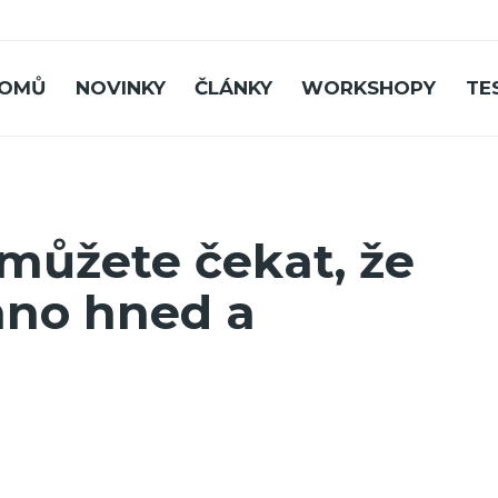
OMŮ
NOVINKY
ČLÁNKY
WORKSHOPY
TE
emůžete čekat, že
hno hned a