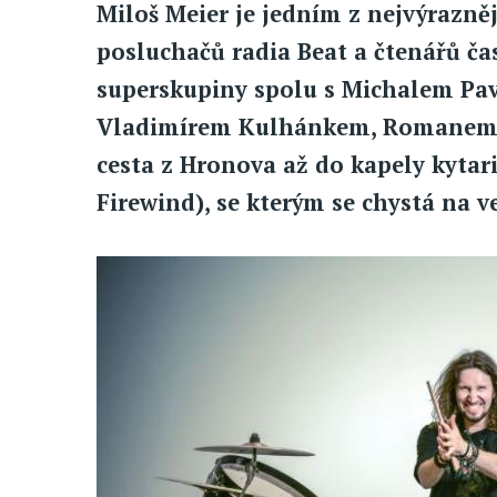
Miloš Meier je jedním z nejvýrazně
posluchačů radia Beat a čtenářů ča
superskupiny spolu s Michalem Pa
Vladimírem Kulhánkem, Romanem 
cesta z Hronova až do kapely kytari
Firewind), se kterým se chystá na v