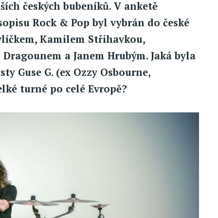
jších českých bubeníků. V anketě
sopisu Rock & Pop byl vybrán do české
vlíčkem, Kamilem Střihavkou,
Dragounem a Janem Hrubým. Jaká byla
sty Guse G. (ex Ozzy Osbourne,
elké turné po celé Evropě?