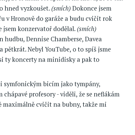
to hned vyzkoušet.
(smích)
Dokonce jsem
vřu v Hronově do garáže a budu cvičit rok
e jsem konzervatoř dodělal.
(smích)
ion hudbu, Dennise Chamberse, Davea
ba pětkrát. Nebyl YouTube, o to spíš jsme
si ty koncerty na minidisky a pak to
 i symfonickým bicím jako tympány,
m chápavé profesory - viděli, že se neflákám
ě maximálně cvičit na bubny, takže mi