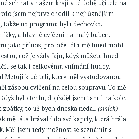
žné sehnat v našem kraji v té době učitele na
proto jsem nejprve chodil k nejrůznějším
 takže na programu byla dechovka.
nížky, a hlavně cvičení na malý buben,
eru jako přínos, protože táta mě hned mohl
estru, což je vždy fajn, když můžete hned
čit se tak i celkovému vnímání hudby.
d Metují k učiteli, který měl vystudovanou
měl zásobu cvičení na celou soupravu. To mě
dyž bylo teplo, dojížděl jsem tam i na kole,
t zpátky, to už bych dneska nedal.
(smích)
k mě táta brával i do své kapely, která hrála
k. Měl jsem tedy možnost se seznámit s