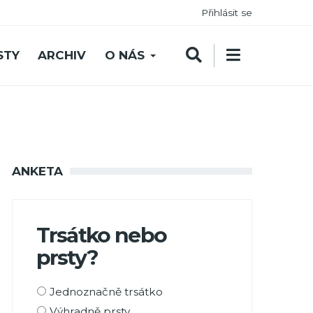
Přihlásit se
STY
ARCHIV
O NÁS
ANKETA
Trsátko nebo
prsty?
Možnosti
Jednoznačně trsátko
výběru
Výhradně prsty