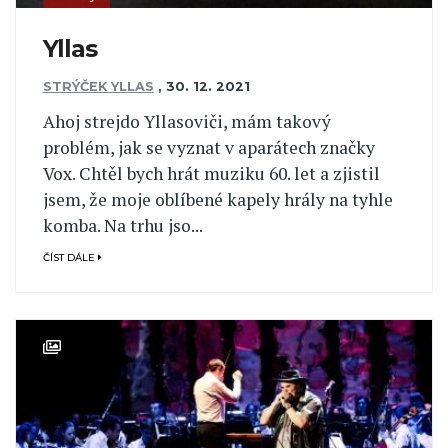
Yllas
STRÝČEK YLLAS
,
30. 12. 2021
Ahoj strejdo Yllasoviči, mám takový
problém, jak se vyznat v aparátech značky
Vox. Chtěl bych hrát muziku 60. let a zjistil
jsem, že moje oblíbené kapely hrály na tyhle
komba. Na trhu jso...
ČÍST DÁLE