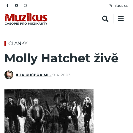
Přihlásit se
ČLÁNKY
Molly Hatchet živě
ILJA KUČERA ML.
,
9. 4. 2003