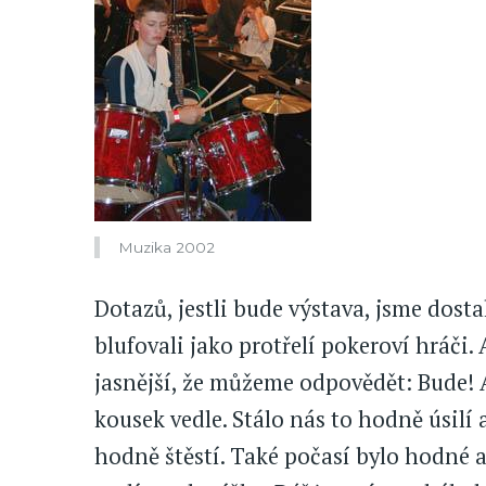
Muzika 2002
Dotazů, jestli bude výstava, jsme dosta
blufovali jako protřelí pokeroví hráči.
jasnější, že můžeme odpovědět: Bude! A
kousek vedle. Stálo nás to hodně úsilí a
hodně štěstí. Také počasí bylo hodné 