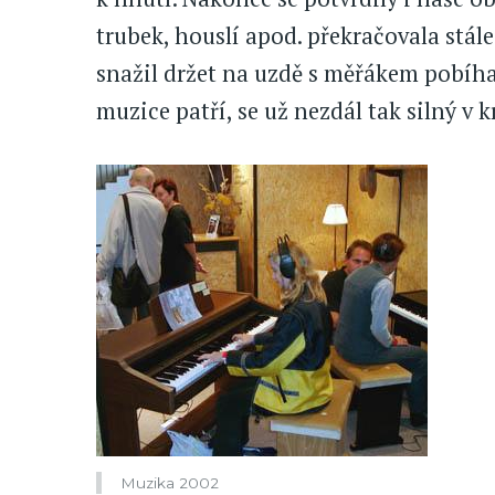
trubek, houslí apod. překračovala stál
snažil držet na uzdě s měřákem pobíha
muzice patří, se už nezdál tak silný v 
Muzika 2002