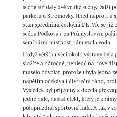
scéně střídaly dvě veliké scény. Další
parketu u Stromovky. Hned naproti u s
stan spředními českými DJs. Víc se již 
scéna Podkova a za Průmyslovým paláce
seminární místnost nám vzala voda.
I když většina věcí okolo výstavy byla 
složité a náročné, nehledě na nové dis
muselo odvolat, protože ubyla jedna ze 
napětím očekávali čtvrteční ráno, prot
Výsledek byl příjemný a docela překvap
jedné hale, nastal efekt, který je znám
poloprázdná sportovní hala. A tak v s
k hnutí. Nakonec se potvrdily i naše o