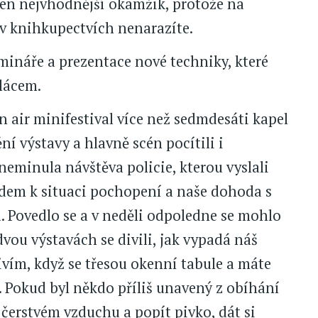
ten nejvhodnější okamžik, protože na
v knihkupectvích nenarazíte.
mináře a prezentace nové techniky, které
lácem.
n air minifestival více než sedmdesáti kapel
ní výstavy a hlavně scén pocítili i
 neminula návštěva policie, kterou vyslali
ledem k situaci pochopení a naše dohoda s
u. Povedlo se a v neděli odpoledne se mohlo
dvou výstavách se divili, jak vypadá náš
vím, když se třesou okenní tabule a máte
. Pokud byl někdo příliš unavený z obíhání
 čerstvém vzduchu a popít pivko, dát si