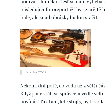
podívat sluníčko. Déšť se nám vyhýbal. 
následující fotoreportáži by se určit
hale, ale snad obrázky budou stačit.
Muzika 2002
Několik dní poté, co voda už z větší čá
Když jsme stáli se správcem vedle velí
povídá: "Tak tam, kde stojíš, by ti voda