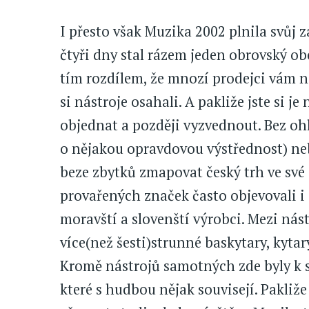
I přesto však Muzika 2002 plnila svůj 
čtyři dny stal rázem jeden obrovský o
tím rozdílem, že mnozí prodejci vám ne
si nástroje osahali. A pakliže jste si je
objednat a později vyzvednout. Bez ohl
o nějakou opravdovou výstřednost) neb
beze zbytků zmapovat český trh ve své o
provařených značek často objevovali i s
moravští a slovenští výrobci. Mezi nást
více(než šesti)strunné baskytary, kytary
Kromě nástrojů samotných zde byly k 
které s hudbou nějak souvisejí. Pakliže