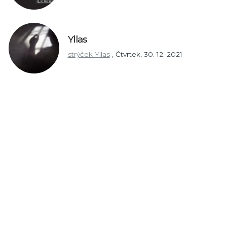
Yllas
strýček Yllas
,
Čtvrtek, 30. 12. 2021