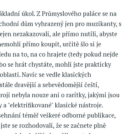
základní úkol. Z Průmyslového paláce se na
bchodní dům vyhrazený jen pro muzikanty, s
jen nezakazovali, ale přímo nutili, abyste
 nemohli přímo koupit, určitě šlo si je
edu na to, na co hrajete (tedy pokud nejde
o se hrát chystáte, mohli jste prakticky
blasti. Navíc se vedle klasických
tále dravější a sebevědomější čeští,
roji nebyla nouze ani o raritky, jakými jsou
 a "elektrifikované" klasické nástroje.
sehnání téměř veškeré odborné publikace,
 jste se rozhodovali, že se začnete plně