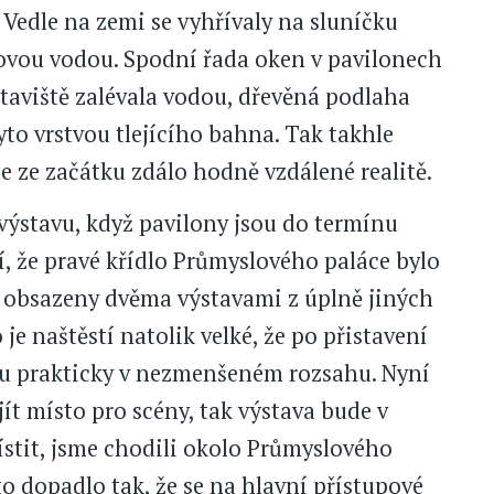
. Vedle na zemi se vyhřívaly na sluníčku
kovou vodou. Spodní řada oken v pavilonech
staviště zalévala vodou, dřevěná podlaha
yto vrstvou tlejícího bahna. Tak takhle
se ze začátku zdálo hodně vzdálené realitě.
výstavu, když pavilony jsou do termínu
tí, že pravé křídlo Průmyslového paláce bylo
yly obsazeny dvěma výstavami z úplně jiných
 je naštěstí natolik velké, že po přistavení
u prakticky v nezmenšeném rozsahu. Nyní
ít místo pro scény, tak výstava bude v
místit, jsme chodili okolo Průmyslového
o dopadlo tak, že se na hlavní přístupové