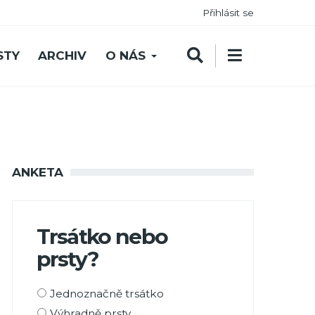
Přihlásit se
STY
ARCHIV
O NÁS
ANKETA
Trsátko nebo
prsty?
Možnosti
Jednoznačně trsátko
výběru
Výhradně prsty