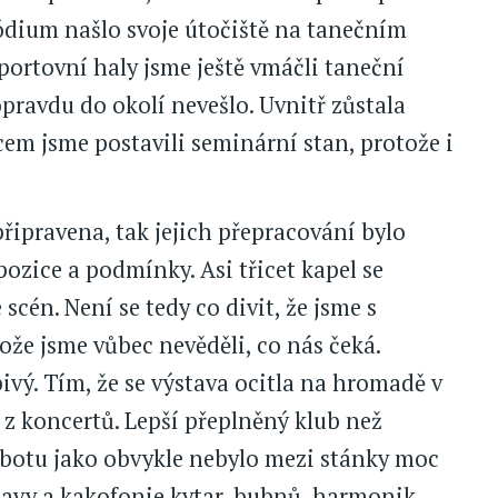
 pódium našlo svoje útočiště na tanečním
portovní haly jsme ještě vmáčli taneční
opravdu do okolí nevešlo. Uvnitř zůstala
m jsme postavili seminární stan, protože i
připravena, tak jejich přepracování bylo
pozice a podmínky. Asi třicet kapel se
scén. Není se tedy co divit, že jsme s
ože jsme vůbec nevěděli, co nás čeká.
ivý. Tím, že se výstava ocitla na hromadě v
ý z koncertů. Lepší přeplněný klub než
obotu jako obvykle nebylo mezi stánky moc
bavy a kakofonie kytar, bubnů, harmonik,