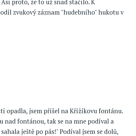
Asi proto, že to už snad stačilo. K
ě hodil zvukový záznam "hudebního" hukotu v
sti opadla, jsem přišel na Křižíkovu fontánu.
nu nad fontánou, tak se na mne podíval a
 sahala ještě po pás!" Podíval jsem se dolů,