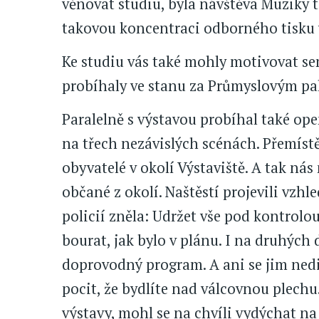
věnovat studiu, byla návštěva Muziky 
takovou koncentraci odborného tisku 
Ke studiu vás také mohly motivovat se
probíhaly ve stanu za Průmyslovým pa
Paralelně s výstavou probíhal také ope
na třech nezávislých scénách. Přemístě
obyvatelé v okolí Výstaviště. A tak nás
občané z okolí. Naštěstí projevili vzh
policií zněla: Udržet vše pod kontrolo
bourat, jak bylo v plánu. I na druhých 
doprovodný program. A ani se jim nedi
pocit, že bydlíte nad válcovnou plechu
výstavy, mohl se na chvíli vydýchat na