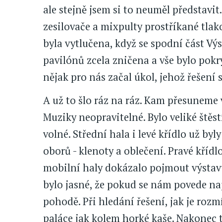
ale stejně jsem si to neuměl představit
zesilovače a mixpulty prostříkané tla
byla vytlučena, když se spodní část Vý
pavilónů zcela zničena a vše bylo pokr
nějak pro nás začal úkol, jehož řešení 
A už to šlo ráz na ráz. Kam přesuneme 
Muziky neopravitelné. Bylo veliké štěs
volné. Střední hala i levé křídlo už b
oborů - klenoty a oblečení. Pravé křídlo
mobilní haly dokázalo pojmout výstav
bylo jasné, že pokud se nám povede naj
pohodě. Při hledání řešení, jak je roz
paláce jak kolem horké kaše. Nakonec t