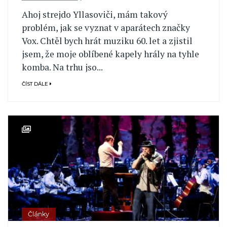
Ahoj strejdo Yllasoviči, mám takový
problém, jak se vyznat v aparátech značky
Vox. Chtěl bych hrát muziku 60. let a zjistil
jsem, že moje oblíbené kapely hrály na tyhle
komba. Na trhu jso...
ČÍST DÁLE
Články