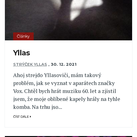
Články
Yllas
STRÝČEK YLLAS
,
30. 12. 2021
Ahoj strejdo Yllasoviči, mám takový
problém, jak se vyznat v aparátech značky
Vox. Chtěl bych hrát muziku 60. let a zjistil
jsem, že moje oblíbené kapely hrály na tyhle
komba. Na trhu jso...
ČÍST DÁLE