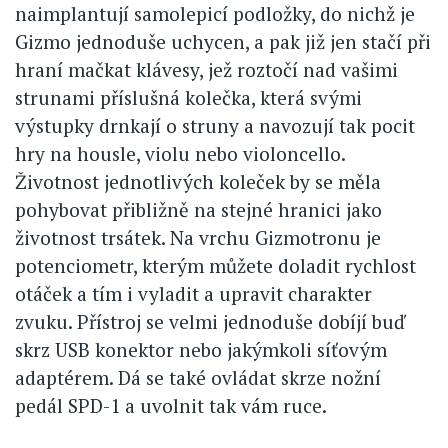
naimplantují samolepicí podložky, do nichž je
Gizmo jednoduše uchycen, a pak již jen stačí při
hraní mačkat klávesy, jež roztočí nad vašimi
strunami příslušná kolečka, která svými
výstupky drnkají o struny a navozují tak pocit
hry na housle, violu nebo violoncello.
Životnost jednotlivých koleček by se měla
pohybovat přibližně na stejné hranici jako
životnost trsátek. Na vrchu Gizmotronu je
potenciometr, kterým můžete doladit rychlost
otáček a tím i vyladit a upravit charakter
zvuku. Přístroj se velmi jednoduše dobíjí buď
skrz USB konektor nebo jakýmkoli síťovým
adaptérem. Dá se také ovládat skrze nožní
pedál SPD-1 a uvolnit tak vám ruce.