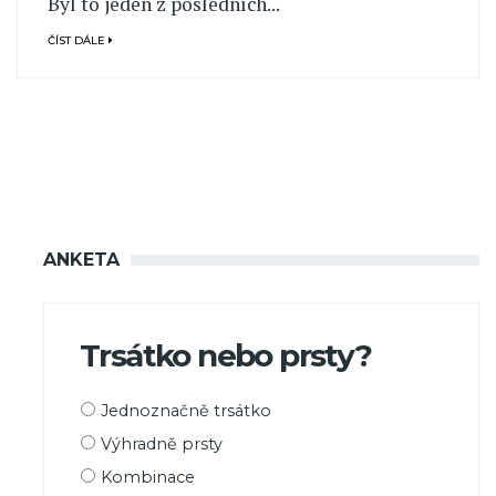
Byl to jeden z posledních...
ČÍST DÁLE
ANKETA
Trsátko nebo prsty?
Možnosti
Jednoznačně trsátko
výběru
Výhradně prsty
Kombinace