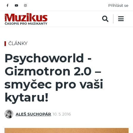
Přihlásit se
ČLÁNKY
Psychoworld -
Gizmotron 2.0 –
smyčec pro vaši
kytaru!
ALEŠ SUCHOPÁR
,
10. 5. 2016