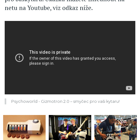
netu na Youtube, viz odkaz níže.
Video
Url
Psychoworld - Gizmotron 2.0 – smyčec pro vaši kytaru!