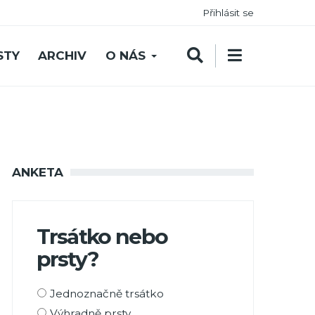
Přihlásit se
STY
ARCHIV
O NÁS
ANKETA
Trsátko nebo
prsty?
Možnosti
Jednoznačně trsátko
výběru
Výhradně prsty