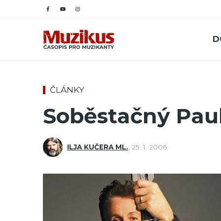
D
ČLÁNKY
Soběstačný Pau
ILJA KUČERA ML.
,
25. 1. 2006