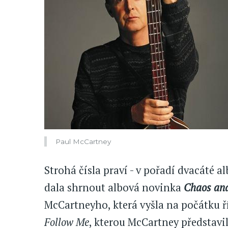
Paul McCartney
Strohá čísla praví - v pořadí dvacáté al
dala shrnout albová novinka
Chaos and
McCartneyho, která vyšla na počátku ř
Follow Me
, kterou McCartney představi