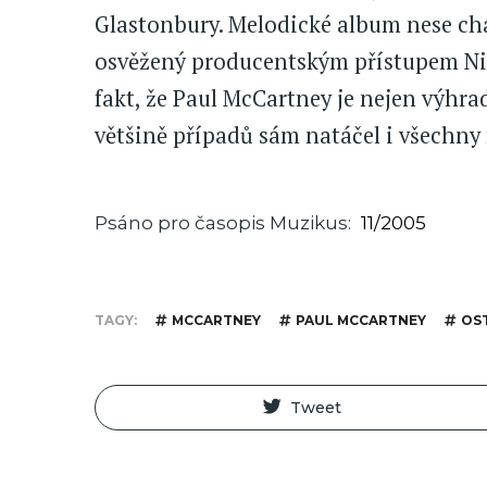
Glastonbury. Melodické album nese cha
osvěžený producentským přístupem Nig
fakt, že Paul McCartney je nejen výhra
většině případů sám natáčel i všechny 
Psáno pro časopis Muzikus
11/2005
TAGY
MCCARTNEY
PAUL MCCARTNEY
OS
Tweet