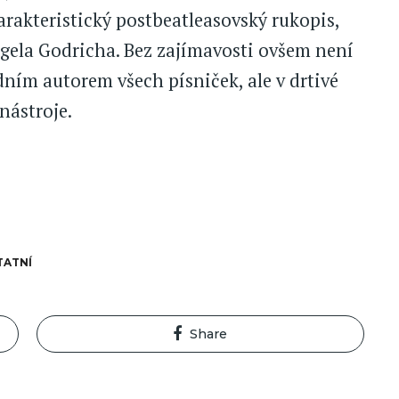
rakteristický postbeatleasovský rukopis,
ela Godricha. Bez zajímavosti ovšem není
dním autorem všech písniček, ale v drtivé
nástroje.
TATNÍ
Share