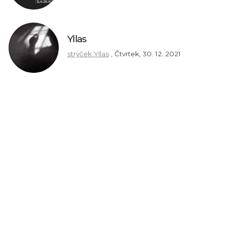
Yllas
strýček Yllas
,
Čtvrtek, 30. 12. 2021