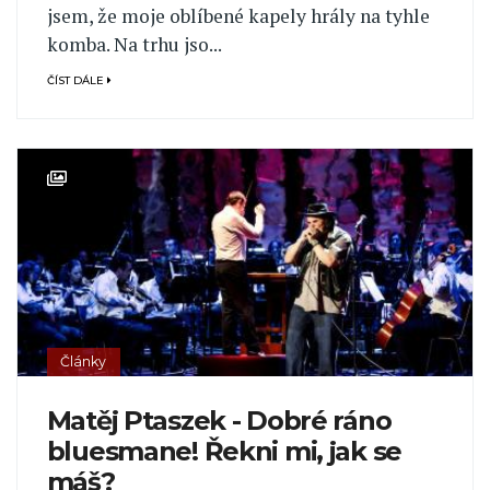
jsem, že moje oblíbené kapely hrály na tyhle
komba. Na trhu jso...
ČÍST DÁLE
Články
Matěj Ptaszek - Dobré ráno
bluesmane! Řekni mi, jak se
máš?