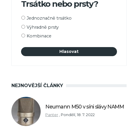
Trsátko nebo prsty?
Možnosti
Jednoznačně trsátko
výběru
Výhradně prsty
Kombinace
NEJNOVĚJŠÍ ČLÁNKY
Neumann M50 v síni slávy NAMM
Panter
,
Pondělí, 18. 7. 2022