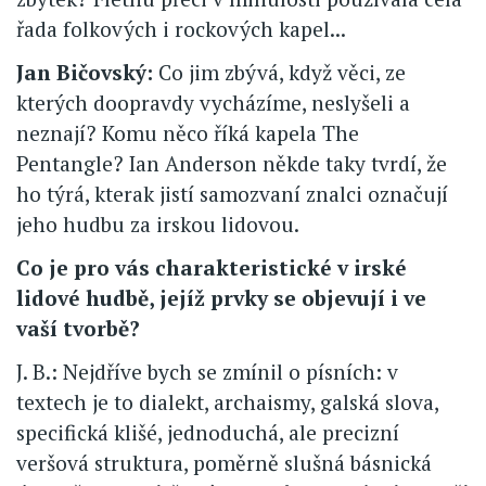
řada folkových i rockových kapel...
Jan Bičovský:
Co jim zbývá, když věci, ze
kterých doopravdy vycházíme, neslyšeli a
neznají? Komu něco říká kapela The
Pentangle? Ian Anderson někde taky tvrdí, že
ho týrá, kterak jistí samozvaní znalci označují
jeho hudbu za irskou lidovou.
Co je pro vás charakteristické v irské
lidové hudbě, jejíž prvky se objevují i ve
vaší tvorbě?
J. B.: Nejdříve bych se zmínil o písních: v
textech je to dialekt, archaismy, galská slova,
specifická klišé, jednoduchá, ale precizní
veršová struktura, poměrně slušná básnická