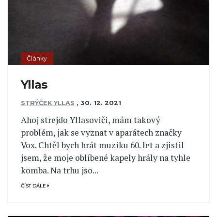
Články
Yllas
STRÝČEK YLLAS
,
30. 12. 2021
Ahoj strejdo Yllasoviči, mám takový
problém, jak se vyznat v aparátech značky
Vox. Chtěl bych hrát muziku 60. let a zjistil
jsem, že moje oblíbené kapely hrály na tyhle
komba. Na trhu jso...
ČÍST DÁLE