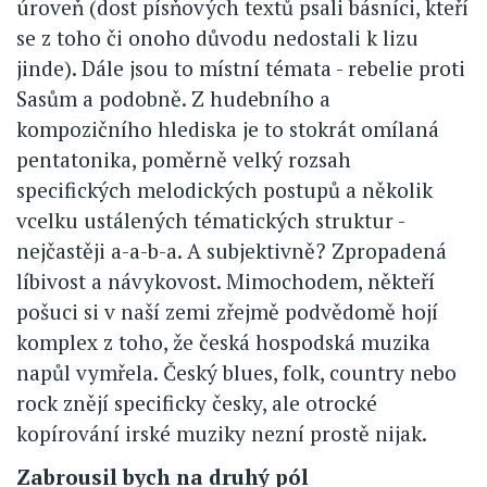
úroveň (dost písňových textů psali básníci, kteří
se z toho či onoho důvodu nedostali k lizu
jinde). Dále jsou to místní témata - rebelie proti
Sasům a podobně. Z hudebního a
kompozičního hlediska je to stokrát omílaná
pentatonika, poměrně velký rozsah
specifických melodických postupů a několik
vcelku ustálených tématických struktur -
nejčastěji a-a-b-a. A subjektivně? Zpropadená
líbivost a návykovost. Mimochodem, někteří
pošuci si v naší zemi zřejmě podvědomě hojí
komplex z toho, že česká hospodská muzika
napůl vymřela. Český blues, folk, country nebo
rock znějí specificky česky, ale otrocké
kopírování irské muziky nezní prostě nijak.
Zabrousil bych na druhý pól