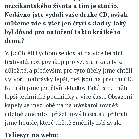
muzikantského života a tím je studio.
Nedávno jste vydali vaše druhé CD, avšak
můžeme zde slyšet jen čtyři skladby. Jaký
byl důvod pro natočení takto krátkého
dema?
V. J.: Chtěli bychom se dostat na více letních
festivalů, což považuji pro vzestup kapely za
důležité, a především pro tyto účely jsme chtěli
vytvořit nahrávky lepší, než jsou na prvním CD.
Nahráli jsme jen čtyři skladby. Také jsme měli
lepší technické podmínky a více času. Obsazení
kapely se mezi oběma nahrávkami rovněž
citelně změnilo - přišel nový basista a přibrali
jsme housle, které určitě změnily náš zvuk.
Taliesyn na webu: