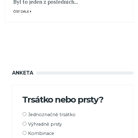
Byl to jeden z posledních...
ČÍST DÁLE
ANKETA
Trsátko nebo prsty?
Možnosti
Jednoznačně trsátko
výběru
Výhradně prsty
Kombinace