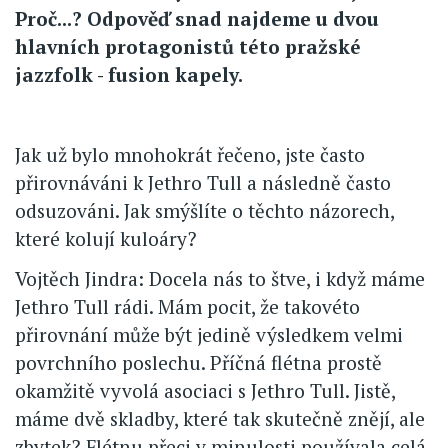
Proč...? Odpověď snad najdeme u dvou
hlavních protagonistů této pražské
jazzfolk - fusion kapely.
Jak už bylo mnohokrát řečeno, jste často
přirovnáváni k Jethro Tull a následně často
odsuzováni. Jak smýšlíte o těchto názorech,
které kolují kuloáry?
Vojtěch Jindra: Docela nás to štve, i když máme
Jethro Tull rádi. Mám pocit, že takovéto
přirovnání může být jedině výsledkem velmi
povrchního poslechu. Příčná flétna prostě
okamžitě vyvolá asociaci s Jethro Tull. Jistě,
máme dvě skladby, které tak skutečně znějí, ale
zbytek? Flétnu přeci v minulosti používala celá