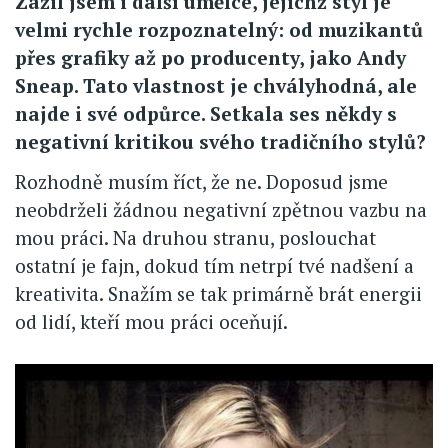
Zažil jsem i další umělce, jejichž styl je
velmi rychle rozpoznatelný: od muzikantů
přes grafiky až po producenty, jako Andy
Sneap. Tato vlastnost je chvályhodná, ale
najde i své odpůrce. Setkala ses někdy s
negativní kritikou svého tradičního stylů?
Rozhodně musím říct, že ne. Doposud jsme
neobdrželi žádnou negativní zpětnou vazbu na
mou práci. Na druhou stranu, poslouchat
ostatní je fajn, dokud tím netrpí tvé nadšení a
kreativita. Snažím se tak primárně brát energii
od lidí, kteří mou práci oceňují.