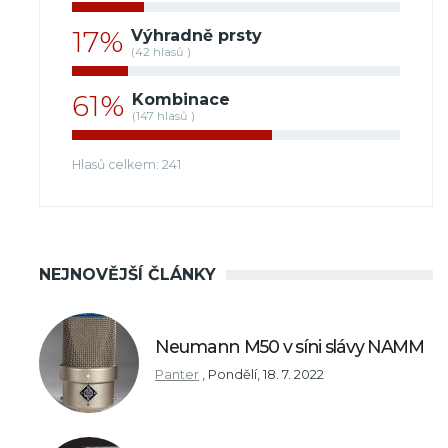
17%
Výhradně prsty
(42 hlasů )
61%
Kombinace
(147 hlasů )
Hlasů celkem: 241
NEJNOVĚJŠÍ ČLÁNKY
Neumann M50 v síni slávy NAMM
Panter
,
Pondělí, 18. 7. 2022