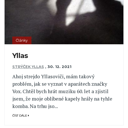
Články
Yllas
STRÝČEK YLLAS
,
30. 12. 2021
Ahoj strejdo Yllasoviči, mám takový
problém, jak se vyznat v aparátech značky
Vox. Chtěl bych hrát muziku 60. let a zjistil
jsem, že moje oblíbené kapely hrály na tyhle
komba. Na trhu jso...
ČÍST DÁLE