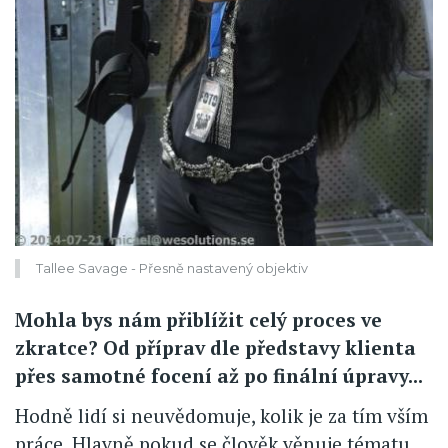
Tallee Savage - Přesně nastavený objektiv
Mohla bys nám přiblížit celý proces ve
zkratce? Od příprav dle představy klienta
přes samotné focení až po finální úpravy...
Hodně lidí si neuvědomuje, kolik je za tím vším
práce. Hlavně pokud se člověk věnuje tématu