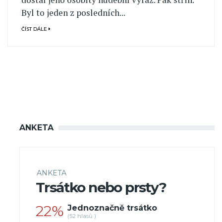
Byl to jeden z posledních...
ČÍST DÁLE
ANKETA
ANKETA
Trsátko nebo prsty?
22%
Jednoznačně trsátko
(52 hlasů )