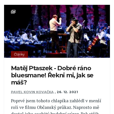
Články
Matěj Ptaszek - Dobré ráno
bluesmane! Řekni mi, jak se
máš?
PAVEL KOVIN KOVAČKA
,
26. 12. 2021
Poprvé jsem tohoto chlapíka zahlédl v menší
roli ve filmu Občanský průkaz. Naprosto mě
dostal jeho osobitý hudební výraz. Pak střih.