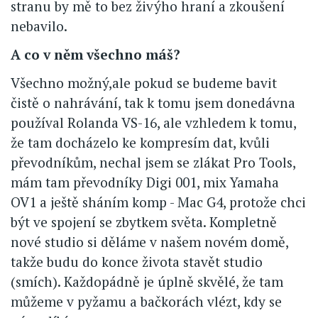
stranu by mě to bez živýho hraní a zkoušení
nebavilo.
A co v něm všechno máš?
Všechno možný,ale pokud se budeme bavit
čistě o nahrávání, tak k tomu jsem donedávna
používal Rolanda VS-16, ale vzhledem k tomu,
že tam docházelo ke kompresím dat, kvůli
převodníkům, nechal jsem se zlákat Pro Tools,
mám tam převodníky Digi 001, mix Yamaha
OV1 a ještě sháním komp - Mac G4, protože chci
být ve spojení se zbytkem světa. Kompletně
nové studio si děláme v našem novém domě,
takže budu do konce života stavět studio
(smích). Každopádně je úplně skvělé, že tam
můžeme v pyžamu a bačkorách vlézt, kdy se