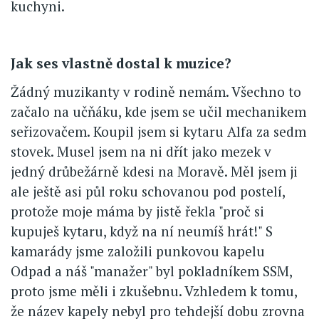
kuchyni.
Jak ses vlastně dostal k muzice?
Žádný muzikanty v rodině nemám. Všechno to
začalo na učňáku, kde jsem se učil mechanikem
seřizovačem. Koupil jsem si kytaru Alfa za sedm
stovek. Musel jsem na ni dřít jako mezek v
jedný drůbežárně kdesi na Moravě. Měl jsem ji
ale ještě asi půl roku schovanou pod postelí,
protože moje máma by jistě řekla "proč si
kupuješ kytaru, když na ní neumíš hrát!" S
kamarády jsme založili punkovou kapelu
Odpad a náš "manažer" byl pokladníkem SSM,
proto jsme měli i zkušebnu. Vzhledem k tomu,
že název kapely nebyl pro tehdejší dobu zrovna