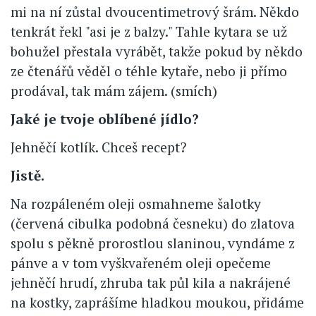
mi na ní zůstal dvoucentimetrový šrám. Někdo
tenkrát řekl "asi je z balzy." Tahle kytara se už
bohužel přestala vyrábět, takže pokud by někdo
ze čtenářů věděl o téhle kytaře, nebo ji přímo
prodával, tak mám zájem. (smích)
Jaké je tvoje oblíbené jídlo?
Jehněčí kotlík. Chceš recept?
Jistě.
Na rozpáleném oleji osmahneme šalotky
(červená cibulka podobná česneku) do zlatova
spolu s pěkně prorostlou slaninou, vyndáme z
pánve a v tom vyškvařeném oleji opečeme
jehněčí hrudí, zhruba tak půl kila a nakrájené
na kostky, zaprášíme hladkou moukou, přidáme