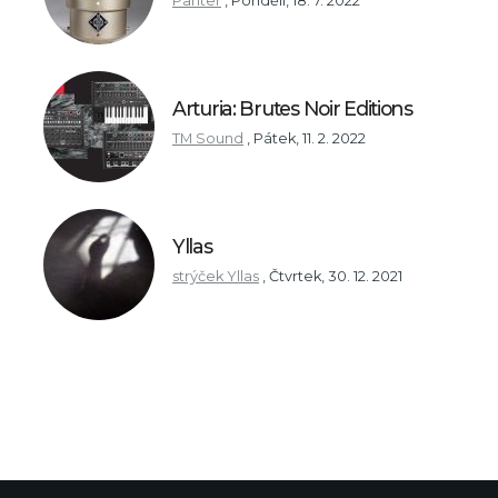
Panter
,
Pondělí, 18. 7. 2022
Arturia: Brutes Noir Editions
TM Sound
,
Pátek, 11. 2. 2022
Yllas
strýček Yllas
,
Čtvrtek, 30. 12. 2021