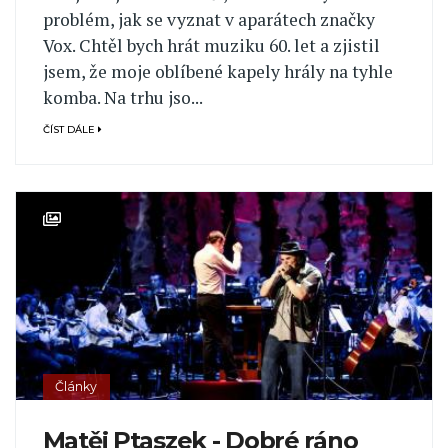
problém, jak se vyznat v aparátech značky
Vox. Chtěl bych hrát muziku 60. let a zjistil
jsem, že moje oblíbené kapely hrály na tyhle
komba. Na trhu jso...
ČÍST DÁLE
Články
Matěj Ptaszek - Dobré ráno