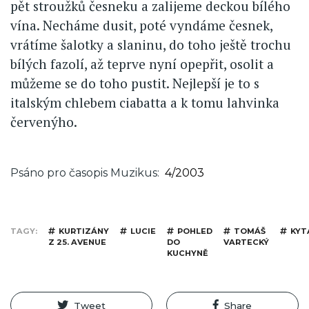
pět stroužků česneku a zalijeme deckou bílého
vína. Necháme dusit, poté vyndáme česnek,
vrátíme šalotky a slaninu, do toho ještě trochu
bílých fazolí, až teprve nyní opepřit, osolit a
můžeme se do toho pustit. Nejlepší je to s
italským chlebem ciabatta a k tomu lahvinka
červenýho.
Psáno pro časopis Muzikus
4/2003
TAGY
KURTIZÁNY
LUCIE
POHLED
TOMÁŠ
KYT
Z 25. AVENUE
DO
VARTECKÝ
KUCHYNĚ
Tweet
Share