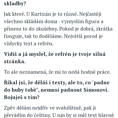
skladby?
Jak které. U Kurtizán je to různé. Nejčastěji
všechno skládám doma - vymyslím figuru a
přinesu to do zkušebny. Pokud je dobrá, zkrátka
funguje, tak to doděláme. Největší porod je
vždycky text a refrén.
Vidíš a já myslel, že refrén je tvoje silná
stránka.
To ale neznamená, že mi to nedá hodně práce.
Říkal jsi, že děláš i texty, ale to, co
"
padne
do huby tobě", nemusí padnout Simonovi.
Bojuješ s tím?
Zpěv dělám nejdřív ve svahilštině, pak ji
převádím do češtiny. U nás by si měl text hlavně