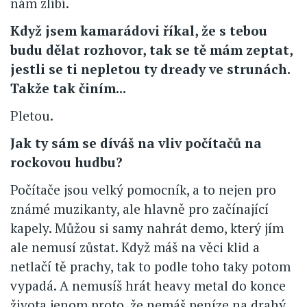
nám zlíbí.
Když jsem kamarádovi říkal, že s tebou
budu dělat rozhovor, tak se tě mám zeptat,
jestli se ti nepletou ty dready ve strunách.
Takže tak činím...
Pletou.
Jak ty sám se díváš na vliv počítačů na
rockovou hudbu?
Počítače jsou velký pomocník, a to nejen pro
známé muzikanty, ale hlavně pro začínající
kapely. Můžou si samy nahrát demo, který jím
ale nemusí zůstat. Když máš na věci klid a
netlačí tě prachy, tak to podle toho taky potom
vypadá. A nemusíš hrát heavy metal do konce
života jenom proto, že nemáš peníze na drahý