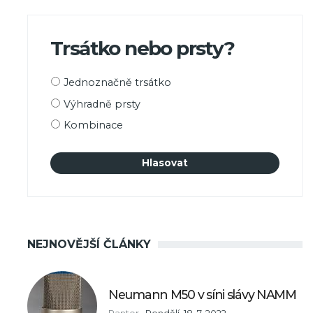
Trsátko nebo prsty?
Možnosti
Jednoznačně trsátko
výběru
Výhradně prsty
Kombinace
NEJNOVĚJŠÍ ČLÁNKY
Neumann M50 v síni slávy NAMM