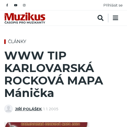
Přihlásit se
ČLÁNKY
WWW TIP
KARLOVARSKÁ
ROCKOVÁ MAPA
Mánička
JIŘÍ POLÁŠEK
,
1. 1. 2005