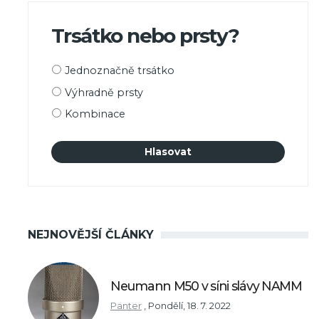
Trsátko nebo prsty?
Možnosti
Jednoznačně trsátko
výběru
Výhradně prsty
Kombinace
NEJNOVĚJŠÍ ČLÁNKY
Neumann M50 v síni slávy NAMM
Panter
,
Pondělí, 18. 7. 2022