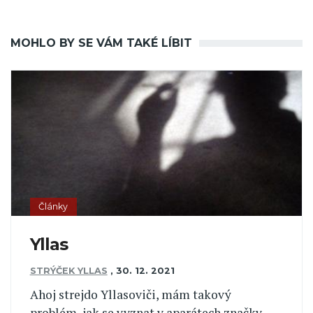
MOHLO BY SE VÁM TAKÉ LÍBIT
Články
Yllas
STRÝČEK YLLAS
,
30. 12. 2021
Ahoj strejdo Yllasoviči, mám takový
problém, jak se vyznat v aparátech značky