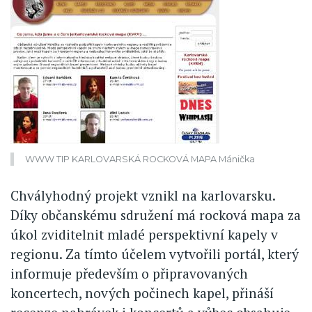
WWW TIP KARLOVARSKÁ ROCKOVÁ MAPA Mánička
Chvályhodný projekt vznikl na karlovarsku.
Díky občanskému sdružení má rocková mapa za
úkol zviditelnit mladé perspektivní kapely v
regionu. Za tímto účelem vytvořili portál, který
informuje především o připravovaných
koncertech, nových počinech kapel, přináší