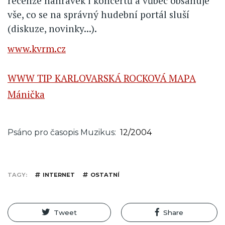
recenze nahrávek i koncertů a vůbec obsahuje
vše, co se na správný hudební portál sluší
(diskuze, novinky...).
www.kvrm.cz
WWW TIP KARLOVARSKÁ ROCKOVÁ MAPA
Mánička
Psáno pro časopis Muzikus
12/2004
TAGY
INTERNET
OSTATNÍ
Tweet
Share