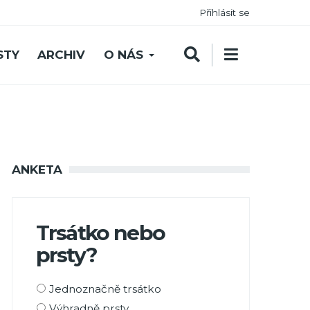
Přihlásit se
STY
ARCHIV
O NÁS
ANKETA
Trsátko nebo
prsty?
Možnosti
Jednoznačně trsátko
výběru
Výhradně prsty