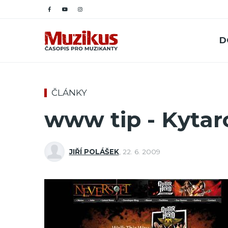
D
ČLÁNKY
www tip - Kytar
JIŘÍ POLÁŠEK
,
22. 6. 2009