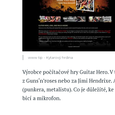
www tip - Kytarový hrdina
Výrobce počítačové hry Guitar Hero. V 
z Guns‘n’roses nebo za Jimi Hendrixe. 
(punkera, metalistu). Co je důležité, k
bicí a mikrofon.