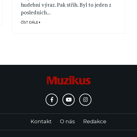
hudební výraz. Pak střih. Byl to jeden z
posledních...
ČÍST DÁLE
Kontakt
O nás
Redakce