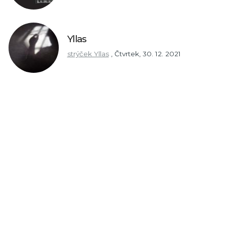
Yllas
strýček Yllas
,
Čtvrtek, 30. 12. 2021