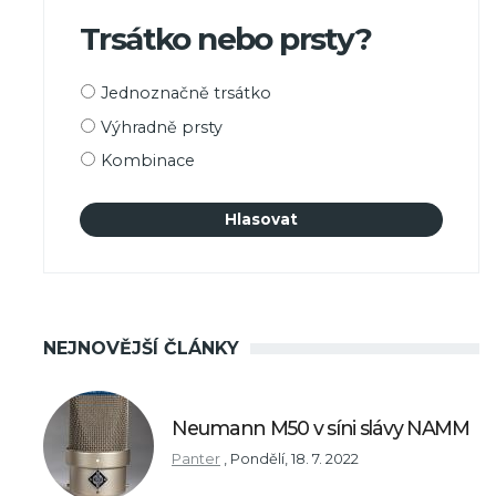
Trsátko nebo prsty?
Možnosti
Jednoznačně trsátko
výběru
Výhradně prsty
Kombinace
NEJNOVĚJŠÍ ČLÁNKY
Neumann M50 v síni slávy NAMM
Panter
,
Pondělí, 18. 7. 2022