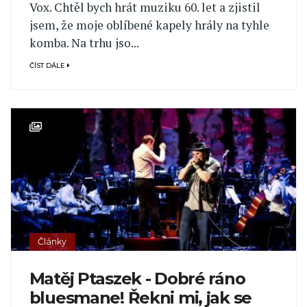
Vox. Chtěl bych hrát muziku 60. let a zjistil
jsem, že moje oblíbené kapely hrály na tyhle
komba. Na trhu jso...
ČÍST DÁLE
Články
Matěj Ptaszek - Dobré ráno
bluesmane! Řekni mi, jak se