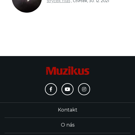
strýček Yllas
,
Čtvrtek, 30. 12. 2021
Kontakt
O nás