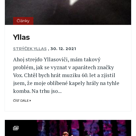
Články
Yllas
STRÝČEK YLLAS
,
30. 12. 2021
Ahoj strejdo Yllasoviči, mám takový
problém, jak se vyznat v aparátech značky
Vox. Chtěl bych hrát muziku 60. let a zjistil
jsem, že moje oblíbené kapely hrály na tyhle
komba. Na trhu jso...
ČÍST DÁLE