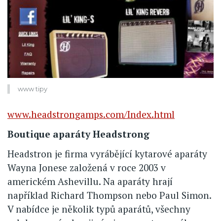
www tipy
www.headstrongamps.com/Index.html
Boutique aparáty Headstrong
Headstron je firma vyrábějící kytarové aparáty
Wayna Jonese založená v roce 2003 v
americkém Ashevillu. Na aparáty hrají
například Richard Thompson nebo Paul Simon.
V nabídce je několik typů aparátů, všechny