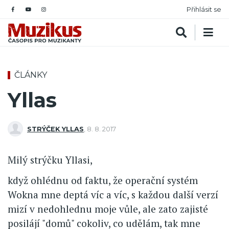
Přihlásit se
ČLÁNKY
Yllas
STRÝČEK YLLAS
,
8. 8. 2017
Milý strýčku Yllasi,
když ohlédnu od faktu, že operační systém
Wokna mne deptá víc a víc, s každou další verzí
mizí v nedohlednu moje vůle, ale zato zajisté
posilájí "domů" cokoliv, co udělám, tak mne