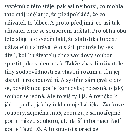
systémů z této stáje, pak asi nejhorší, co mohla
tato stáj udělat je, že předpokládá, že co
uživatel, to blbec. A proto předjímá, co asi tak
uživatel chce se souborem udělat. Pro obhajobu
této stáje ale svědčí fakt, že statistika tuposti
uživatelů nahrává této stáji, protože by ses
divil, kolik uživatelů chce wordový soubor
spustit jako video a tak. Takže zbavili uživatele
tíhy zodpovědnosti za vlastní rozum a tím jej
zbavili i rozhodování. A systém sám (světe div
se, povětšinou podle koncovky) rozezná, o jaký
soubor se jedná. Ale to víš ty i já. A nynčko k
jádru pudla, jak by řekla moje babička. Zvukové
soubory, zejména mp3, zobrazuje samozřejmě
podle názvu souboru, ale další informace řadí
podle Tagů D3. A to souvisí s prací se