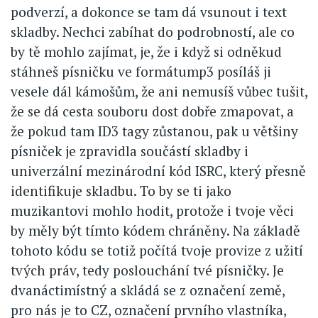
podverzí, a dokonce se tam dá vsunout i text
skladby. Nechci zabíhat do podrobností, ale co
by tě mohlo zajímat, je, že i když si odněkud
stáhneš písničku ve formátump3 posíláš ji
vesele dál kámošům, že ani nemusíš vůbec tušit,
že se dá cesta souboru dost dobře zmapovat, a
že pokud tam ID3 tagy zůstanou, pak u většiny
písniček je zpravidla součástí skladby i
univerzální mezinárodní kód ISRC, který přesně
identifikuje skladbu. To by se ti jako
muzikantovi mohlo hodit, protože i tvoje věci
by měly být tímto kódem chráněny. Na základě
tohoto kódu se totiž počítá tvoje provize z užití
tvých práv, tedy poslouchání tvé písničky. Je
dvanáctimístný a skládá se z označení země,
pro nás je to CZ, označení prvního vlastníka,