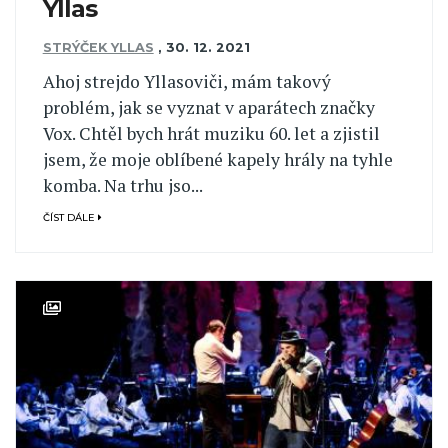
Yllas
STRÝČEK YLLAS
,
30. 12. 2021
Ahoj strejdo Yllasoviči, mám takový
problém, jak se vyznat v aparátech značky
Vox. Chtěl bych hrát muziku 60. let a zjistil
jsem, že moje oblíbené kapely hrály na tyhle
komba. Na trhu jso...
ČÍST DÁLE