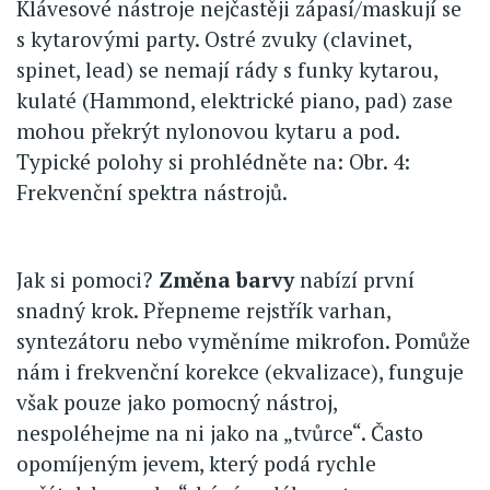
Klávesové nástroje nejčastěji zápasí/maskují se
s kytarovými party. Ostré zvuky (clavinet,
spinet, lead) se nemají rády s funky kytarou,
kulaté (Hammond, elektrické piano, pad) zase
mohou překrýt nylonovou kytaru a pod.
Typické polohy si prohlédněte na: Obr. 4:
Frekvenční spektra nástrojů.
Jak si pomoci?
Změna barvy
nabízí první
snadný krok. Přepneme rejstřík varhan,
syntezátoru nebo vyměníme mikrofon. Pomůže
nám i frekvenční korekce (ekvalizace), funguje
však pouze jako pomocný nástroj,
nespoléhejme na ni jako na „tvůrce“. Často
opomíjeným jevem, který podá rychle