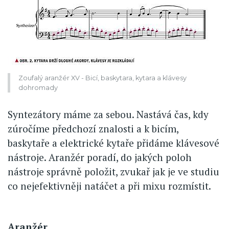
Zoufalý aranžér XV - Bicí, baskytara, kytara a klávesy
dohromady
Syntezátory máme za sebou. Nastává čas, kdy
zúročíme předchozí znalosti a k bicím,
baskytaře a elektrické kytaře přidáme klávesové
nástroje. Aranžér poradí, do jakých poloh
nástroje správně položit, zvukař jak je ve studiu
co nejefektivněji natáčet a při mixu rozmístit.
Aranžér