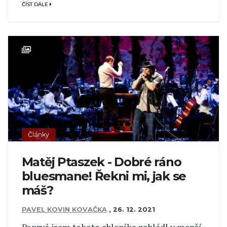
ČÍST DÁLE
Články
Matěj Ptaszek - Dobré ráno
bluesmane! Řekni mi, jak se
máš?
PAVEL KOVIN KOVAČKA
,
26. 12. 2021