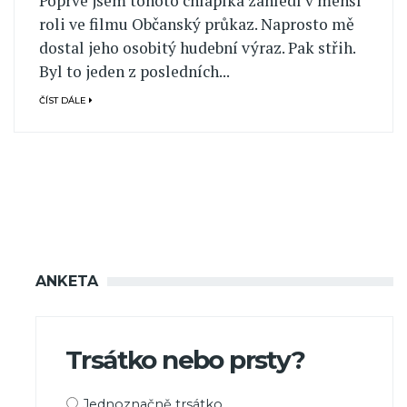
Poprvé jsem tohoto chlapíka zahlédl v menší
roli ve filmu Občanský průkaz. Naprosto mě
dostal jeho osobitý hudební výraz. Pak střih.
Byl to jeden z posledních...
ČÍST DÁLE
ANKETA
Trsátko nebo prsty?
Možnosti
Jednoznačně trsátko