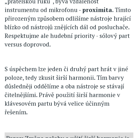
„přátelskou ruku“, bývá vzdálenost
instrumentu od mikrofonu
- proximita
. Tímto
přirozeným způsobem odlišíme nástroje hrající
blízko od nástrojů znějících dál od posluchače.
Respektujme ale hudební priority - sólový part
versus doprovod.
S úspěchem lze jeden či druhý part hrát v jiné
poloze, tedy zkusit širší harmonii. Tím barvy
důsledněji oddělíme a oba nástroje se stávají
čitelnějšími. Právě použití širší harmonie v
klávesovém partu bývá velice účinným
řešením.