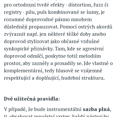
pro ortodoxní tvrdé efekty - distortion, fuzz či
registry - pilu, puls kombinované se šumy, je
rozumné doprovodné pásmo mnohem
důsledněji propauzovat. Pomocí ostrých akordů
zvýraznit např. jen některé těžké doby anebo
doprovod stylizovat jako občasné vzdušné
synkopické přiznávky. Tam, kde se agresivní
doprovod odmlčí, poskytne totiž melodiím
prostor, aby zazněly a prosadily se. Jde vlastně o
komplementární, tedy hlasově se vzájemně
respektující a doplňující, hudební strukturu.
Dvě užitečná pravidla:
V případě, že bude instrumentální
sazba plná
,
tj. obsahovat množství vrstev, každý nástroj by