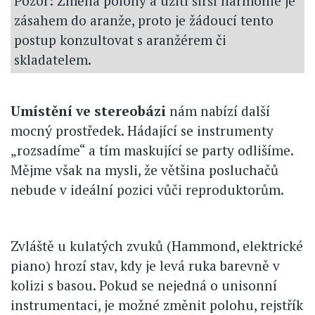
Pozor: Změna polohy a užití širší harmonie je
zásahem do aranže, proto je žádoucí tento
postup konzultovat s aranžérem či
skladatelem.
Umístění ve stereobázi
nám nabízí další
mocný prostředek. Hádající se instrumenty
„rozsadíme“ a tím maskující se party odlišíme.
Mějme však na mysli, že většina posluchačů
nebude v ideální pozici vůči reproduktorům.
Zvláště u kulatých zvuků (Hammond, elektrické
piano) hrozí stav, kdy je levá ruka barevně v
kolizi s basou. Pokud se nejedná o unisonní
instrumentaci, je možné změnit polohu, rejstřík