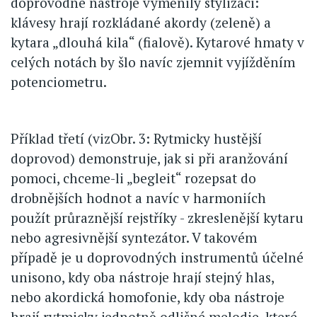
doprovodné nástroje vyměnily stylizaci:
klávesy hrají rozkládané akordy (zeleně) a
kytara „dlouhá kila“ (fialově). Kytarové hmaty v
celých notách by šlo navíc zjemnit vyjížděním
potenciometru.
Příklad třetí (vizObr. 3: Rytmicky hustější
doprovod) demonstruje, jak si při aranžování
pomoci, chceme-li „begleit“ rozepsat do
drobnějších hodnot a navíc v harmoniích
použít průraznější rejstříky - zkreslenější kytaru
nebo agresivnější syntezátor. V takovém
případě je u doprovodných instrumentů účelné
unisono, kdy oba nástroje hrají stejný hlas,
nebo akordická homofonie, kdy oba nástroje
hrají rytmicky jednotně odlišné melodie, které