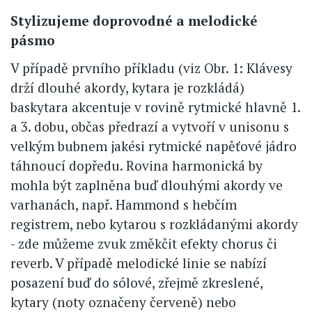
Stylizujeme doprovodné a melodické
pásmo
V případě prvního příkladu (viz Obr. 1: Klávesy
drží dlouhé akordy, kytara je rozkládá)
baskytara akcentuje v rovině rytmické hlavně 1.
a 3. dobu, občas předrazí a vytvoří v unisonu s
velkým bubnem jakési rytmické napěťové jádro
táhnoucí dopředu. Rovina harmonická by
mohla být zaplněna buď dlouhými akordy ve
varhanách, např. Hammond s hebčím
registrem, nebo kytarou s rozkládanými akordy
- zde můžeme zvuk změkčit efekty chorus či
reverb. V případě melodické linie se nabízí
posazení buď do sólové, zřejmě zkreslené,
kytary (noty označeny červeně) nebo