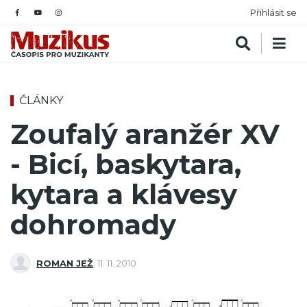
Přihlásit se
ČLÁNKY
Zoufalý aranžér XV
- Bicí, baskytara,
kytara a klávesy
dohromady
ROMAN JEŽ
,
11. 11. 2010