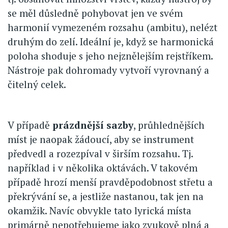
se měl důsledně pohybovat jen ve svém
harmonií vymezeném rozsahu (ambitu), nelézt
druhým do zelí. Ideální je, když se harmonická
poloha shoduje s jeho nejznělejším rejstříkem.
Nástroje pak dohromady vytvoří vyrovnaný a
čitelný celek.
V případě
prázdnější sazby
, průhlednějších
míst je naopak žádoucí, aby se instrument
předvedl a rozezpíval v širším rozsahu. Tj.
například i v několika oktávách. V takovém
případě hrozí menší pravděpodobnost střetu a
překrývání se, a jestliže nastanou, tak jen na
okamžik. Navíc obvykle tato lyrická místa
primárně nepotřebujeme jako zvukově plná a