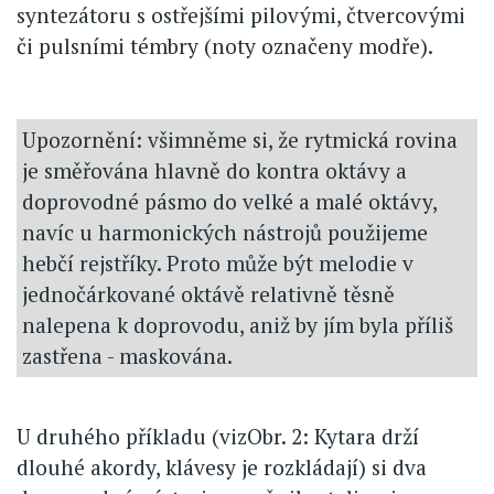
syntezátoru s ostřejšími pilovými, čtvercovými
či pulsními témbry (noty označeny modře).
Upozornění: všimněme si, že rytmická rovina
je směřována hlavně do kontra oktávy a
doprovodné pásmo do velké a malé oktávy,
navíc u harmonických nástrojů použijeme
hebčí rejstříky. Proto může být melodie v
jednočárkované oktávě relativně těsně
nalepena k doprovodu, aniž by jím byla příliš
zastřena - maskována.
U druhého příkladu (vizObr. 2: Kytara drží
dlouhé akordy, klávesy je rozkládají) si dva