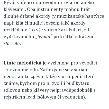
Bývá tvořeno doprovodnou kytarou anebo
klávesami. Oba instrumenty mohou hrát
dlouhé držené akordy (v muzikantské hantýrce
např. kila či nudle), ovšem také akordy
rozkládané. To vše v různé artikulaci, od
vydržovaného
„tenuta“
po krátké odrážené
staccato
.
Linie melodická
je vyčleněna pro vévodící
sólovou melodii. Zatím jsme se v seriálu
nedostali ke zpěvu, takže v uskupení, které
známe, bychom pro ni zvolili buď kytaru
sólovou nebo klávesy nejpravděpodobněji s
rejstříkem lead (sólovým či vedoucím).