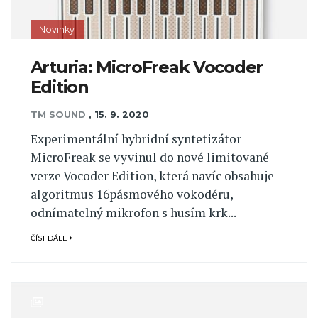
Novinky
Arturia: MicroFreak Vocoder
Edition
TM SOUND
,
15. 9. 2020
Experimentální hybridní syntetizátor
MicroFreak se vyvinul do nové limitované
verze Vocoder Edition, která navíc obsahuje
algoritmus 16pásmového vokodéru,
odnímatelný mikrofon s husím krk...
ČÍST DÁLE