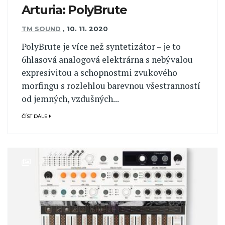
Arturia: PolyBrute
TM SOUND
,
10. 11. 2020
PolyBrute je více než syntetizátor – je to
6hlasová analogová elektrárna s nebývalou
expresivitou a schopnostmi zvukového
morfingu s rozlehlou barevnou všestranností
od jemných, vzdušných...
ČÍST DÁLE