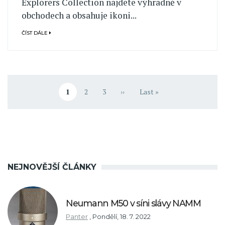
Explorers Collection najdete výhradně v
obchodech a obsahuje ikoni...
ČÍST DÁLE
Pagination
1
2
3
››
Last »
Aktuální stránka
Stránka
Stránka
Následující stránka
Poslední stránka
NEJNOVĚJŠÍ ČLÁNKY
Neumann M50 v síni slávy NAMM
Panter
,
Pondělí, 18. 7. 2022