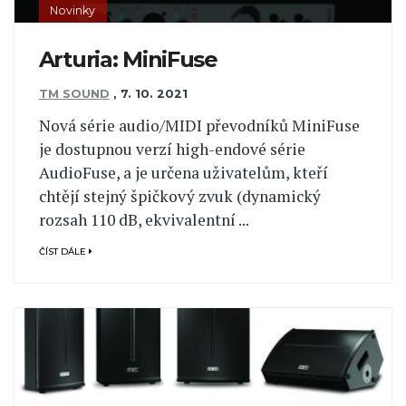
Novinky
Arturia: MiniFuse
TM SOUND
,
7. 10. 2021
Nová série audio/MIDI převodníků MiniFuse
je dostupnou verzí high-endové série
AudioFuse, a je určena uživatelům, kteří
chtějí stejný špičkový zvuk (dynamický
rozsah 110 dB, ekvivalentní ...
ČÍST DÁLE