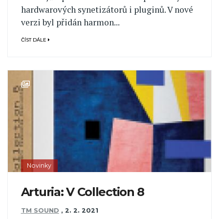
hardwarových synetizátorů i pluginů. V nové
verzi byl přidán harmon...
ČÍST DÁLE
Novinky
Arturia: V Collection 8
TM SOUND
,
2. 2. 2021