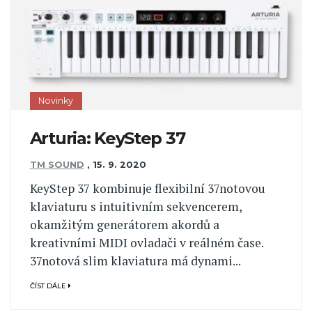
Novinky
Arturia: KeyStep 37
TM SOUND
,
15. 9. 2020
KeyStep 37 kombinuje flexibilní 37notovou
klaviaturu s intuitivním sekvencerem,
okamžitým generátorem akordů a
kreativními MIDI ovladači v reálném čase.
37notová slim klaviatura má dynami...
ČÍST DÁLE