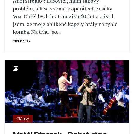
Ahoj strejdo Yllasoviči, mám takový
problém, jak se vyznat v aparátech značky
Vox. Chtěl bych hrát muziku 60. let a zjistil
jsem, že moje oblíbené kapely hrály na tyhle
komba. Na trhu jso...
ČÍST DÁLE
Články