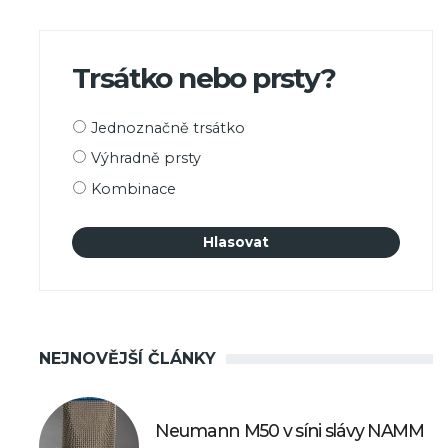
Trsátko nebo prsty?
Možnosti
Jednoznačně trsátko
výběru
Výhradně prsty
Kombinace
NEJNOVĚJŠÍ ČLÁNKY
Neumann M50 v síni slávy NAMM