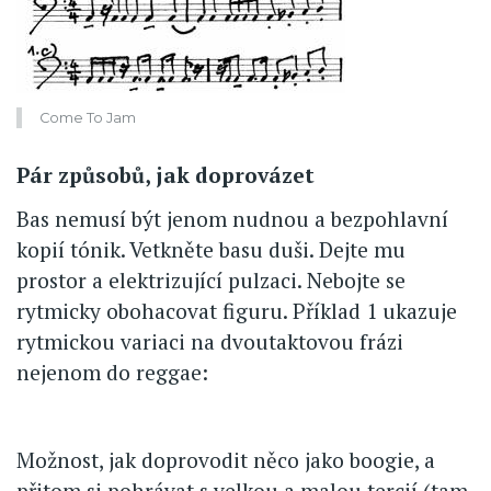
Come To Jam
Pár způsobů, jak doprovázet
Bas nemusí být jenom nudnou a bezpohlavní
kopií tónik. Vetkněte basu duši. Dejte mu
prostor a elektrizující pulzaci. Nebojte se
rytmicky obohacovat figuru. Příklad 1 ukazuje
rytmickou variaci na dvoutaktovou frázi
nejenom do reggae:
Možnost, jak doprovodit něco jako boogie, a
přitom si pohrávat s velkou a malou tercií (tam,