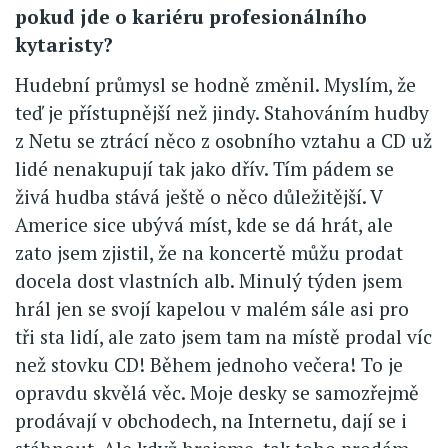
pokud jde o kariéru profesionálního
kytaristy?
Hudební průmysl se hodně změnil. Myslím, že
teď je přístupnější než jindy. Stahováním hudby
z Netu se ztrácí něco z osobního vztahu a CD už
lidé nenakupují tak jako dřív. Tím pádem se
živá hudba stává ještě o něco důležitější. V
Americe sice ubývá míst, kde se dá hrát, ale
zato jsem zjistil, že na koncertě můžu prodat
docela dost vlastních alb. Minulý týden jsem
hrál jen se svojí kapelou v malém sále asi pro
tři sta lidí, ale zato jsem tam na místě prodal víc
než stovku CD! Během jednoho večera! To je
opravdu skvělá věc. Moje desky se samozřejmě
prodávají v obchodech, na Internetu, dají se i