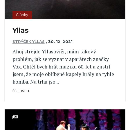
Články
Yllas
STRÝČEK YLLAS
,
30. 12. 2021
Ahoj strejdo Yllasoviči, mám takový
problém, jak se vyznat v aparátech značky
Vox. Chtěl bych hrát muziku 60. let a zjistil
jsem, že moje oblíbené kapely hrály na tyhle
komba. Na trhu jso...
ČÍST DÁLE