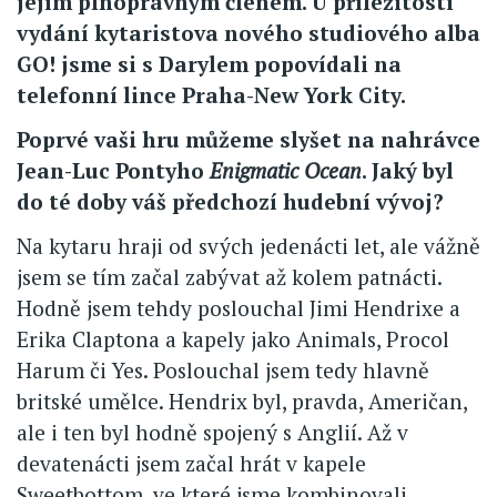
jejím plnoprávným členem. U příležitosti
vydání kytaristova nového studiového alba
GO! jsme si s Darylem popovídali na
telefonní lince Praha-New York City.
Poprvé vaši hru můžeme slyšet na nahrávce
Jean-Luc Pontyho
Enigmatic Ocean
. Jaký byl
do té doby váš předchozí hudební vývoj?
Na kytaru hraji od svých jedenácti let, ale vážně
jsem se tím začal zabývat až kolem patnácti.
Hodně jsem tehdy poslouchal Jimi Hendrixe a
Erika Claptona a kapely jako Animals, Procol
Harum či Yes. Poslouchal jsem tedy hlavně
britské umělce. Hendrix byl, pravda, Američan,
ale i ten byl hodně spojený s Anglií. Až v
devatenácti jsem začal hrát v kapele
Sweetbottom, ve které jsme kombinovali