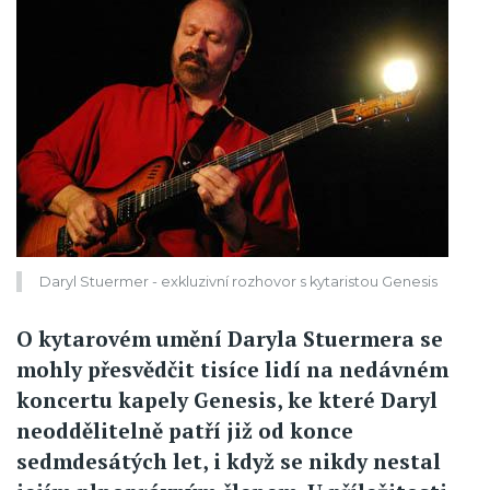
Daryl Stuermer - exkluzivní rozhovor s kytaristou Genesis
O kytarovém umění Daryla Stuermera se
mohly přesvědčit tisíce lidí na nedávném
koncertu kapely Genesis, ke které Daryl
neoddělitelně patří již od konce
sedmdesátých let, i když se nikdy nestal