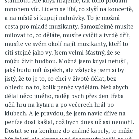
stáhnout. Ale když hrajeme, tak toho prodám
mnohem víc. Lidem se líbí, co slyší na koncertě,
a na místě si kupují nahrávky. To je možná
cesta pro mladé muzikanty. Samozřejmě musíte
milovat to, co děláte, musíte cvičit a tvrdě dřít,
musíte ve svém okolí najít muzikanty, kteří to
cítí stejně jako vy. Jsem velmi šťastný, že se
můžu živit hudbou. Možná jsem kdysi netušil,
jaký budu mít úspěch, ale vždycky jsem si byl
jistý, že to je to, co chci v životě dělat, bez
ohledu na to, kolik peněz vydělám. Než abych
dělal něco jiného, raději bych přes den třeba
učil hru na kytaru a po večerech hrál po
klubech. A je pravdou, že jsem navíc dříve na
peníze dost kašlal, což bych dnes už asi nemohl.
Dostat se na konkurz do známé kapely, to může