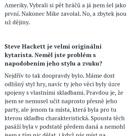
Ameriky. Vybrali si pět hráčů a já jsem šel jako
první. Nakonec Mike zavolal. No, a zbytek jsou
už dějiny.
Steve Hackett je velmi originální
kytarista. Neměl jste problém s
napodobením jeho stylu a zvuku?
Nejdřív to tak doopravdy bylo. Máme dost
odlišný styl hry, navíc ty jeho věci byly úzce
spojeny s vlastními skladbami. Pravdou je, že
jsem se nemusel učit naprosto přesně jeho
party, ale jenom ta místa, která byla pro tu
kterou skladbu charakteristická. Spousta těch
pasáží byla v podstatě předem daná a nemohl
jsem s tím nic dělat, i když pár míst na