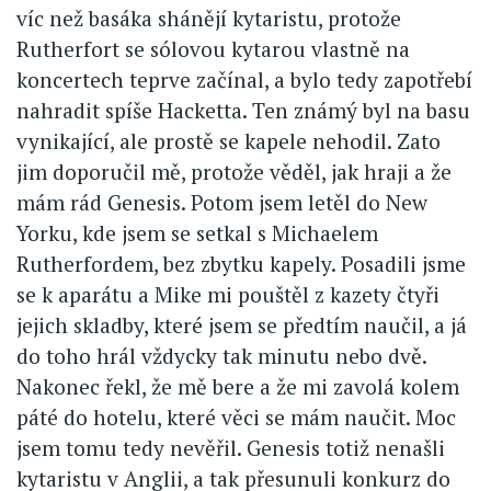
víc než basáka shánějí kytaristu, protože
Rutherfort se sólovou kytarou vlastně na
koncertech teprve začínal, a bylo tedy zapotřebí
nahradit spíše Hacketta. Ten známý byl na basu
vynikající, ale prostě se kapele nehodil. Zato
jim doporučil mě, protože věděl, jak hraji a že
mám rád Genesis. Potom jsem letěl do New
Yorku, kde jsem se setkal s Michaelem
Rutherfordem, bez zbytku kapely. Posadili jsme
se k aparátu a Mike mi pouštěl z kazety čtyři
jejich skladby, které jsem se předtím naučil, a já
do toho hrál vždycky tak minutu nebo dvě.
Nakonec řekl, že mě bere a že mi zavolá kolem
páté do hotelu, které věci se mám naučit. Moc
jsem tomu tedy nevěřil. Genesis totiž nenašli
kytaristu v Anglii, a tak přesunuli konkurz do