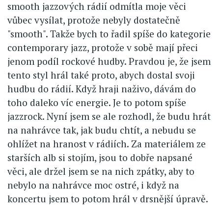
smooth jazzových rádií odmítla moje věci
vůbec vysílat, protože nebyly dostatečně
"smooth". Takže bych to řadil spíše do kategorie
contemporary jazz, protože v sobě mají přeci
jenom podíl rockové hudby. Pravdou je, že jsem
tento styl hrál také proto, abych dostal svoji
hudbu do rádií. Když hraji naživo, dávám do
toho daleko víc energie. Je to potom spíše
jazzrock. Nyní jsem se ale rozhodl, že budu hrát
na nahrávce tak, jak budu chtít, a nebudu se
ohlížet na hranost v rádiích. Za materiálem ze
starších alb si stojím, jsou to dobře napsané
věci, ale držel jsem se na nich zpátky, aby to
nebylo na nahrávce moc ostré, i když na
koncertu jsem to potom hrál v drsnější úpravě.