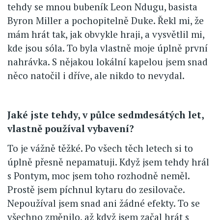
tehdy se mnou bubeník Leon Ndugu, basista
Byron Miller a pochopitelně Duke. Řekl mi, že
mám hrát tak, jak obvykle hraji, a vysvětlil mi,
kde jsou sóla. To byla vlastně moje úplně první
nahrávka. S nějakou lokální kapelou jsem snad
něco natočil i dříve, ale nikdo to nevydal.
Jaké jste tehdy, v půlce sedmdesátých let,
vlastně používal vybavení?
To je vážně těžké. Po všech těch letech si to
úplně přesně nepamatuji. Když jsem tehdy hrál
s Pontym, moc jsem toho rozhodně neměl.
Prostě jsem píchnul kytaru do zesilovače.
Nepoužíval jsem snad ani žádné efekty. To se
všechno změnilo, až když jsem začal hrát s