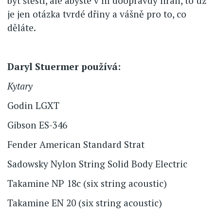
být štěstí, ale abyste v ní doopravdy hráli, to už
je jen otázka tvrdé dřiny a vášně pro to, co
děláte.
Daryl Stuermer používá:
Kytary
Godin LGXT
Gibson ES-346
Fender American Standard Strat
Sadowsky Nylon String Solid Body Electric
Takamine NP 18c (six string acoustic)
Takamine EN 20 (six string acoustic)