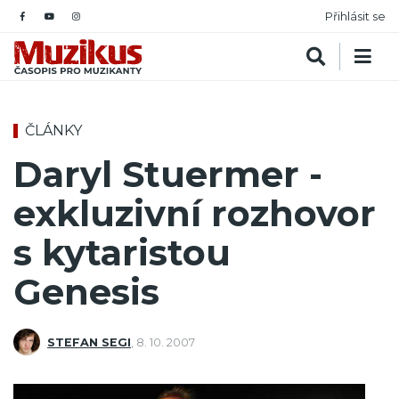
Přihlásit se
ČLÁNKY
Daryl Stuermer -
exkluzivní rozhovor
s kytaristou
Genesis
STEFAN SEGI
,
8. 10. 2007