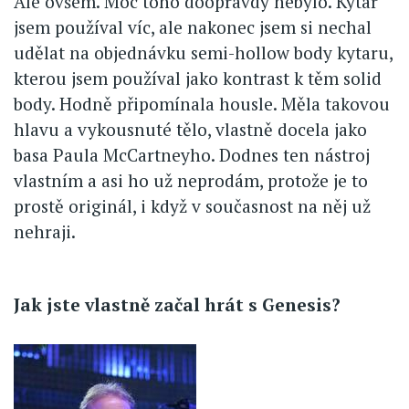
Ale ovšem. Moc toho doopravdy nebylo. Kytar
jsem používal víc, ale nakonec jsem si nechal
udělat na objednávku semi-hollow body kytaru,
kterou jsem používal jako kontrast k těm solid
body. Hodně připomínala housle. Měla takovou
hlavu a vykousnuté tělo, vlastně docela jako
basa Paula McCartneyho. Dodnes ten nástroj
vlastním a asi ho už neprodám, protože je to
prostě originál, i když v současnost na něj už
nehraji.
Jak jste vlastně začal hrát s Genesis?