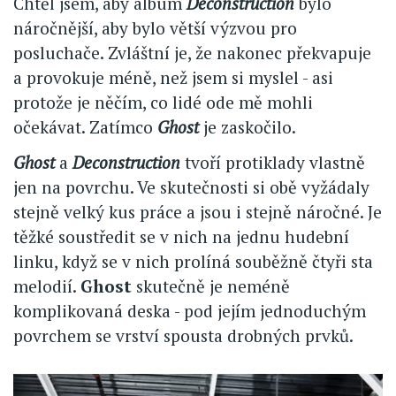
Chtěl jsem, aby album
Deconstruction
bylo
náročnější, aby bylo větší výzvou pro
posluchače. Zvláštní je, že nakonec překvapuje
a provokuje méně, než jsem si myslel - asi
protože je něčím, co lidé ode mě mohli
očekávat. Zatímco
Ghost
je zaskočilo.
Ghost
a
Deconstruction
tvoří protiklady vlastně
jen na povrchu. Ve skutečnosti si obě vyžádaly
stejně velký kus práce a jsou i stejně náročné. Je
těžké soustředit se v nich na jednu hudební
linku, když se v nich prolíná souběžně čtyři sta
melodií.
Ghost
skutečně je neméně
komplikovaná deska - pod jejím jednoduchým
povrchem se vrství spousta drobných prvků.