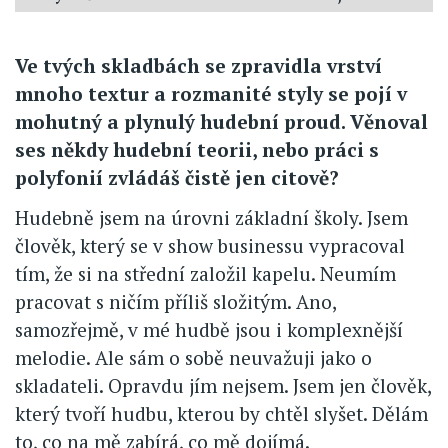
Ve tvých skladbách se zpravidla vrství
mnoho textur a rozmanité styly se pojí v
mohutný a plynulý hudební proud. Věnoval
ses někdy hudební teorii, nebo práci s
polyfonií zvládáš čistě jen citově?
Hudebně jsem na úrovni základní školy. Jsem
člověk, který se v show businessu vypracoval
tím, že si na střední založil kapelu. Neumím
pracovat s ničím příliš složitým. Ano,
samozřejmě, v mé hudbě jsou i komplexnější
melodie. Ale sám o sobě neuvažuji jako o
skladateli. Opravdu jím nejsem. Jsem jen člověk,
který tvoří hudbu, kterou by chtěl slyšet. Dělám
to, co na mě zabírá, co mě dojímá.