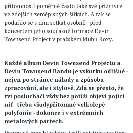
přítomností poměrně často také své příznivce
ve zdejších zeměpisných šířkách. A tak se
podařilo se s ním setkat osobně - před
koncertem jeho současné formace Devin
Townsend Project v pražském klubu Roxy.
Každé album Devin Townsend Projectu a
Devin Townsend Bandu je vskutku odlišné -
nejen po stránce nálady a způsobu
zpracování, ale i stylově. Zdá se přesto, že
tví posluchači vždy bez potíží objeví pojící
niť - třeba všudypřítomné velkolepé
polyfonie - dokonce i v extrémních
metalových partech.
Popravdě moc hloubám, jestli existuje spojitost