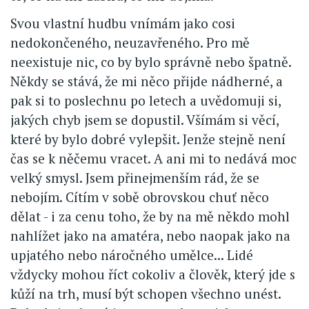
Svou vlastní hudbu vnímám jako cosi
nedokončeného, neuzavřeného. Pro mě
neexistuje nic, co by bylo správně nebo špatně.
Někdy se stává, že mi něco přijde nádherné, a
pak si to poslechnu po letech a uvědomuji si,
jakých chyb jsem se dopustil. Všímám si věcí,
které by bylo dobré vylepšit. Jenže stejně není
čas se k něčemu vracet. A ani mi to nedává moc
velký smysl. Jsem přinejmenším rád, že se
nebojím. Cítím v sobě obrovskou chuť něco
dělat - i za cenu toho, že by na mě někdo mohl
nahlížet jako na amatéra, nebo naopak jako na
upjatého nebo náročného umělce... Lidé
vždycky mohou říct cokoliv a člověk, který jde s
kůží na trh, musí být schopen všechno unést.