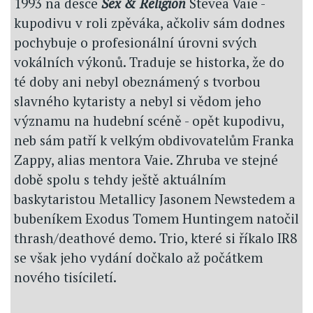
1993 na desce
Sex & Religion
Stevea Vaie -
kupodivu v roli zpěváka, ačkoliv sám dodnes
pochybuje o profesionální úrovni svých
vokálních výkonů. Traduje se historka, že do
té doby ani nebyl obeznámený s tvorbou
slavného kytaristy a nebyl si vědom jeho
významu na hudební scéně - opět kupodivu,
neb sám patří k velkým obdivovatelům Franka
Zappy, alias mentora Vaie. Zhruba ve stejné
době spolu s tehdy ještě aktuálním
baskytaristou Metallicy Jasonem Newstedem a
bubeníkem Exodus Tomem Huntingem natočil
thrash/deathové demo. Trio, které si říkalo IR8
se však jeho vydání dočkalo až počátkem
nového tisíciletí.