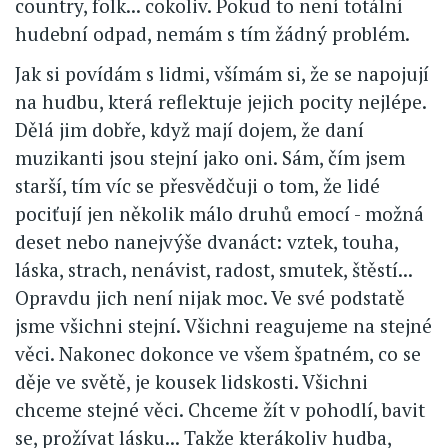
country, folk... cokoliv. Pokud to není totální
hudební odpad, nemám s tím žádný problém.
Jak si povídám s lidmi, všímám si, že se napojují
na hudbu, která reflektuje jejich pocity nejlépe.
Dělá jim dobře, když mají dojem, že daní
muzikanti jsou stejní jako oni. Sám, čím jsem
starší, tím víc se přesvědčuji o tom, že lidé
pociťují jen několik málo druhů emocí - možná
deset nebo nanejvýše dvanáct: vztek, touha,
láska, strach, nenávist, radost, smutek, štěstí...
Opravdu jich není nijak moc. Ve své podstatě
jsme všichni stejní. Všichni reagujeme na stejné
věci. Nakonec dokonce ve všem špatném, co se
děje ve světě, je kousek lidskosti. Všichni
chceme stejné věci. Chceme žít v pohodlí, bavit
se, prožívat lásku... Takže kterákoliv hudba,