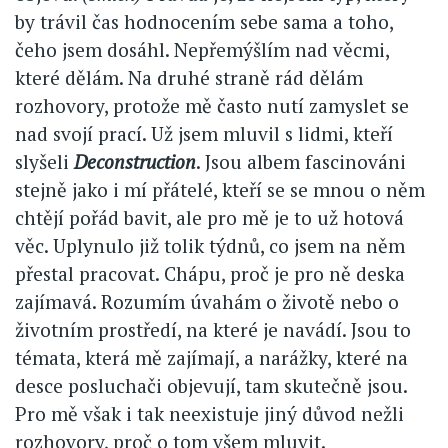
by trávil čas hodnocením sebe sama a toho,
čeho jsem dosáhl. Nepřemýšlím nad věcmi,
které dělám. Na druhé straně rád dělám
rozhovory, protože mě často nutí zamyslet se
nad svojí prací. Už jsem mluvil s lidmi, kteří
slyšeli
Deconstruction
. Jsou albem fascinováni
stejně jako i mí přátelé, kteří se se mnou o něm
chtějí pořád bavit, ale pro mě je to už hotová
věc. Uplynulo již tolik týdnů, co jsem na něm
přestal pracovat. Chápu, proč je pro ně deska
zajímavá. Rozumím úvahám o životě nebo o
životním prostředí, na které je navádí. Jsou to
témata, která mě zajímají, a narážky, které na
desce posluchači objevují, tam skutečně jsou.
Pro mě však i tak neexistuje jiný důvod nežli
rozhovory, proč o tom všem mluvit.