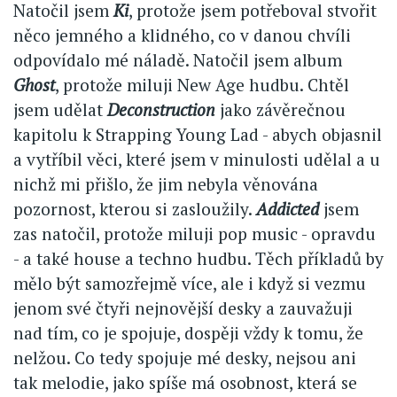
Natočil jsem
Ki
, protože jsem potřeboval stvořit
něco jemného a klidného, co v danou chvíli
odpovídalo mé náladě. Natočil jsem album
Ghost
, protože miluji New Age hudbu. Chtěl
jsem udělat
Deconstruction
jako závěrečnou
kapitolu k Strapping Young Lad - abych objasnil
a vytříbil věci, které jsem v minulosti udělal a u
nichž mi přišlo, že jim nebyla věnována
pozornost, kterou si zasloužily.
Addicted
jsem
zas natočil, protože miluji pop music - opravdu
- a také house a techno hudbu. Těch příkladů by
mělo být samozřejmě více, ale i když si vezmu
jenom své čtyři nejnovější desky a zauvažuji
nad tím, co je spojuje, dospěji vždy k tomu, že
nelžou. Co tedy spojuje mé desky, nejsou ani
tak melodie, jako spíše má osobnost, která se