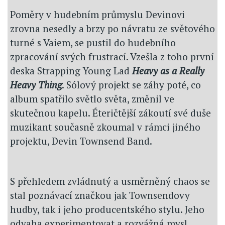
Poměry v hudebním průmyslu Devinovi
zrovna nesedly a brzy po návratu ze světového
turné s Vaiem, se pustil do hudebního
zpracování svých frustrací. Vzešla z toho první
deska Strapping Young Lad
Heavy as a Really
Heavy Thing
. Sólový projekt se záhy poté, co
album spatřilo světlo světa, změnil ve
skutečnou kapelu. Éteričtější zákoutí své duše
muzikant současně zkoumal v rámci jiného
projektu, Devin Townsend Band.
S přehledem zvládnutý a usměrněný chaos se
stal poznávací značkou jak Townsendovy
hudby, tak i jeho producentského stylu. Jeho
odvaha experimentovat a rozvážná mysl,