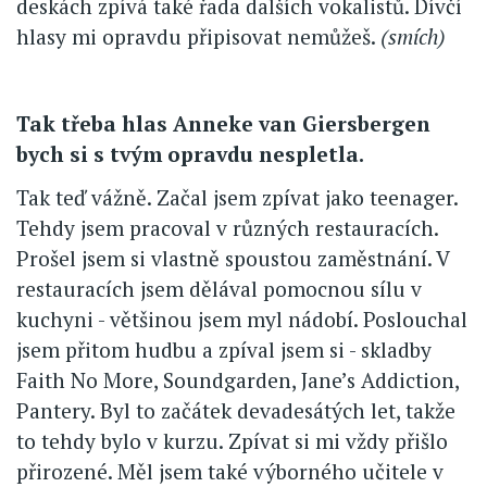
deskách zpívá také řada dalších vokalistů. Dívčí
hlasy mi opravdu připisovat nemůžeš.
(smích)
Tak třeba hlas Anneke van Giersbergen
bych si s tvým opravdu nespletla.
Tak teď vážně. Začal jsem zpívat jako teenager.
Tehdy jsem pracoval v různých restauracích.
Prošel jsem si vlastně spoustou zaměstnání. V
restauracích jsem dělával pomocnou sílu v
kuchyni - většinou jsem myl nádobí. Poslouchal
jsem přitom hudbu a zpíval jsem si - skladby
Faith No More, Soundgarden, Jane’s Addiction,
Pantery. Byl to začátek devadesátých let, takže
to tehdy bylo v kurzu. Zpívat si mi vždy přišlo
přirozené. Měl jsem také výborného učitele v