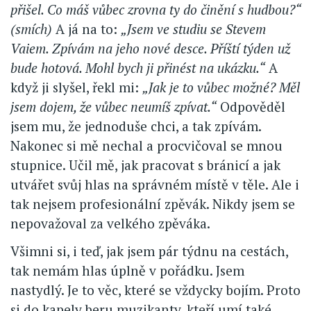
přišel. Co máš vůbec zrovna ty do činění s hudbou?“
(smích)
A já na to:
„Jsem ve studiu se Stevem
Vaiem. Zpívám na jeho nové desce. Příští týden už
bude hotová. Mohl bych ji přinést na ukázku.“
A
když ji slyšel, řekl mi:
„Jak je to vůbec možné? Měl
jsem dojem, že vůbec neumíš zpívat.“
Odpověděl
jsem mu, že jednoduše chci, a tak zpívám.
Nakonec si mě nechal a procvičoval se mnou
stupnice. Učil mě, jak pracovat s bránicí a jak
utvářet svůj hlas na správném místě v těle. Ale i
tak nejsem profesionální zpěvák. Nikdy jsem se
nepovažoval za velkého zpěváka.
Všimni si, i teď, jak jsem pár týdnu na cestách,
tak nemám hlas úplně v pořádku. Jsem
nastydlý. Je to věc, které se vždycky bojím. Proto
si do kapely beru muzikanty, kteří umí také