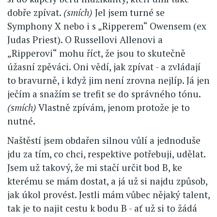
dobře zpívat.
(smích)
Jel jsem turné se
Symphony X nebo i s „Ripperem“ Owensem (ex
Judas Priest). O Russellovi Allenovi a
„Ripperovi“ mohu říct, že jsou to skutečně
úžasní zpěváci. Oni vědí, jak zpívat - a zvládají
to bravurně, i když jim není zrovna nejlíp. Já jen
ječím a snažím se trefit se do správného tónu.
(smích)
Vlastně zpívám, jenom protože je to
nutné.
Naštěstí jsem obdařen silnou vůlí a jednoduše
jdu za tím, co chci, respektive potřebuji, udělat.
Jsem už takový, že mi stačí určit bod B, ke
kterému se mám dostat, a já už si najdu způsob,
jak úkol provést. Jestli mám vůbec nějaký talent,
tak je to najit cestu k bodu B - ať už si to žádá