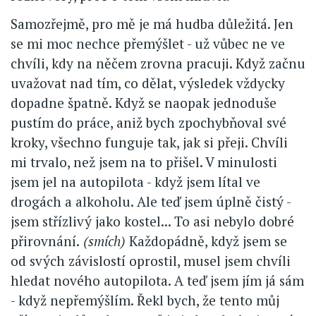
Samozřejmě, pro mě je má hudba důležitá. Jen
se mi moc nechce přemýšlet - už vůbec ne ve
chvíli, kdy na něčem zrovna pracuji. Když začnu
uvažovat nad tím, co dělat, výsledek vždycky
dopadne špatně. Když se naopak jednoduše
pustím do práce, aniž bych zpochybňoval své
kroky, všechno funguje tak, jak si přeji. Chvíli
mi trvalo, než jsem na to přišel. V minulosti
jsem jel na autopilota - když jsem lítal ve
drogách a alkoholu. Ale teď jsem úplně čistý -
jsem střízlivý jako kostel... To asi nebylo dobré
přirovnání.
(smích)
Každopádně, když jsem se
od svých závislostí oprostil, musel jsem chvíli
hledat nového autopilota. A teď jsem jím já sám
- když nepřemýšlím. Řekl bych, že tento můj