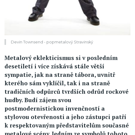
Devin Townsend - popmetalový Stravinský
Metalový eklekticismus si v posledním
desetiletí i více získává stále větší
sympatie, jak na straně tábora, uvnitř
kterého sám vyklíčil, tak i na straně
tradičních odpůrců tvrdších odrůd rockové
hudby. Budí zájem svou
postmodernistickou invenčností a
stylovou otevřenosti a jeho zástupci patří
k respektovaným představitelům současné
metalové scény. Jedním ze symbolů tohoto