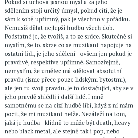
Pokud si uchová jasnou mysl a za jeho
sdělením stojí určitý úmysl, pokud cítí, že je
sám k sobě upřímný, pak je všechno v pořádku.
Nemusíš dělat nejlepší hudbu všech dob.
Podstatné je, že tvoříš, a to ze srdce. Skutečně si
myslím, že to, skrze co se muzikant napojuje na
ostatní lidi, je jeho sdělení - ovšem jen pokud je
pravdivé, respektive upřímné. Samozřejmě,
nemyslím, že umělec má sdělovat absolutní
pravdu (jsme přece pouze lidskými bytostmi),
ale jen tu svoji pravdu. Je to dostačující, aby se v
jeho pravdě shlédli i další lidé. I mně
samotnému se na cizí hudbě líbí, když z ní mám
pocit, že mi muzikant nelže. Nezáleží na tom,
jaká je hudba - klidně to může být death, heavy
nebo black metal, ale stejně tak i pop, nebo