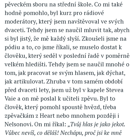
pěveckém sboru na střední škole. Co mi také
hodně pomohlo, byl kurz pro rádiové
moderátory, který jsem navštěvoval ve svých
dvaceti. Tehdy jsem se naučil mluvit tak, abych
si byl jistý, že mě každý slyší. Zkoušeli jsme na
pódiu a to, co jsme říkali, se muselo dostat k
člověku, který seděl v poslední řadě v poměrně
velkém hledišti. Tehdy jsem se naučil mnohé o
tom, jak pracovat se svým hlasem, jak dýchat,
jak artikulovat. Zhruba v tom samém období
před dvaceti lety, jsem už byl v kapele Stevea
Vaie a on mě poslal k učiteli zpěvu. Byl to
člověk, který pomohl spoustě hvězd, třeba
zpěvačkám z Heart nebo mnohem později i
Nelsonovi. On mi říkal:
„Tvůj hlas je jako jekot.
Vůbec nevíš, co děláš! Nechápu, proč jsi ke mně