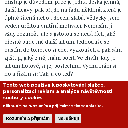
přístup je důvodem, proč je jedna deska jemná,
další heavy, pak přijde na řadu některá, která je
úplně šílená nebo i docela slabá. Vždycky jsem
veden určitou vnitřní motivaci. Nemusím jí
vždy rozumět, ale s jistotou se nedá říct, jaké
přesně bude mé další album. Jednoduše se
pustím do toho, co si chci vyzkoušet, a pak sám
zjišťuji, jaký z něj mám pocit. Ve chvíli, kdy je
album hotové, si jej poslechnu. Vychutnám si
ho a říkám si: Tak, a co teď?
Tento web používá k poskytování služeb,
personalizaci reklam a analýze návštěvnosti
Nosíš v hlavě nápady, které jsi dosud
soubory cookie.
nezrealizoval, protože jsi ještě k tomu
Kliknutím na "Rozumím a přijímám" s tím souhlasíte.
nedokázal nalézt odpovídající prostředky?
Rozumím a přijímám
Ne, děkuji
O, bože, a kolik toho je!