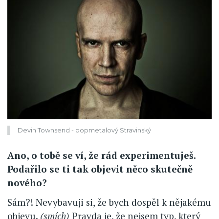
Devin Townsend - popmetalový Stravinský
Ano, o tobě se ví, že rád experimentuješ.
Podařilo se ti tak objevit něco skutečně
nového?
Sám?! Nevybavuji si, že bych dospěl k nějakému
objevu.
(smích)
Pravda je, že nejsem typ, který