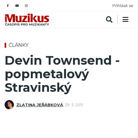
Přihlásit se
ČLÁNKY
Devin Townsend -
popmetalový
Stravinský
ZLATINA JEŘÁBKOVÁ
,
29. 5. 2011