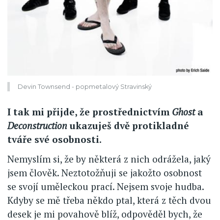
Devin Townsend - popmetalový Stravinský
I tak mi přijde, že prostřednictvím
Ghost
a
Deconstruction
ukazuješ dvě protikladné
tváře své osobnosti.
Nemyslím si, že by některá z nich odrážela, jaký
jsem člověk. Neztotožňuji se jakožto osobnost
se svojí uměleckou prací. Nejsem svoje hudba.
Kdyby se mě třeba někdo ptal, která z těch dvou
desek je mi povahově blíž, odpověděl bych, že