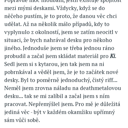
mezi mými deskami. Vždycky, když se do
něčeho pustím, je to proto, že danou věc chci
udělat. Až na několik málo případů, kdy to
vyplynulo z okolností, jsem se zatím neocitl v
situaci, že bych nahrával desku pro někoho
jiného. Jednoduše jsem se třeba jednou ráno
probudil a začal jsem skládat materiál pro
Ki
.
Sedl jsem si s kytarou, jen tak jsem na ni
pobrnkával a věděl jsem, že je to začátek nové
desky. Byl to poměrně jednoduchý, čistý riff...
Neměl jsem zrovna náladu na deathmetalovou
desku... tak se mi zalíbil a začal jsem s ním
pracovat. Nepřemýšlel jsem. Pro mě je důležitá
jediná věc - být v každém okamžiku upřímný
sám vůči sobě.