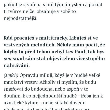
pokud je stvořena s určitým úmyslem a pokud
ti tvůrce nelže, obsahuje v sobě to
nejpodstatnější.
Rád pracuješ s multitracky. Libuješ si ve
vrstvených melodiích. Někdy mám pocit, že
kdyby tu před tebou nebyl Les Paul, tak bys
ses snad sám stal objevitelem vícestopého
nahrávání.
(smích)
Opravdu miluji, když je v hudbě velké
množství vrstev. Ačkoliv si myslím, že budu
směřovat do budoucna, nebo aspoň v to
doufám, k co nejjednodušší hudbě - třeba jen k
akustické kytaře... nebo si také dovedu
představit, že bych hrál na baskytaru pro