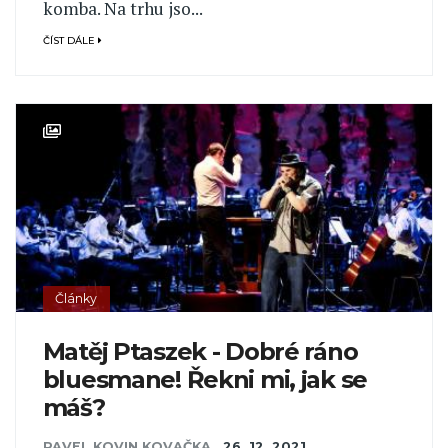
komba. Na trhu jso...
ČÍST DÁLE
Články
Matěj Ptaszek - Dobré ráno
bluesmane! Řekni mi, jak se
máš?
PAVEL KOVIN KOVAČKA
,
26. 12. 2021