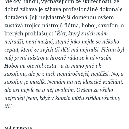
Mekky Bandu, vycházejícím ze skutečnosti, že
dobrá zábava je zábava profesionálně dokonale
dotažená. Její nejvlastnější doménou ovšem
zůstává trojice nástrojů flétna, hoboj, saxofon, o
kterých prohlašuje:
"Říct, který z nich mám
nejradši, není možné, stejně jako nejde se někoho
zeptat, které ze svých tří dětí má nejradši. Flétna byl
můj první nástroj a hrozně ráda se k ní vracím.
Hoboj mi otevřel cestu - a to mimo jiné i k
saxofonu, ale je z nich nejnáročnější, nejtěžší. No, a
saxofon je mazlík. Nemám na něj klasické vzdělání,
ale asi nejvíc se u něj uvolním. Ovšem ze všeho
nejraději jsem, když v kapele můžu střídat všechny
tři."
NÁSTROJE