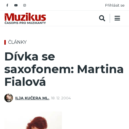
Přihlásit se
ČLÁNKY
Dívka se
saxofonem: Martina
Fialová
ILJA KUČERA ML.
,
18. 12. 2004