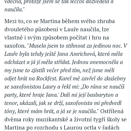
vděčná, protože jsem se tak leccos dozvěděla a
naučila."
Mezi to, co se Martina během svého zhruba
dvouletého působení v Lauře naučila, lze
vlastně i svým způsobem počítat i hru na
saxofon
. "Musela jsem to stihnout za jedinou noc. V
Lauře byla tehdy ještě Jana Amrichová, která měla
odcházet a já jí měla střídat. Jednou onemocněla a
my jsme to zjistili večer před tím, než jsme měli
odjet hrát na Rockfest. Karel mě zavřel do zkušebny
se saxofonistou Laury a řekl mi: ,Do rána se naučíš
party, které hraje Jana.' Dali mi její basbaryton a
tenor, ukázali, jak se drží, saxofonista mi předvedl
tóny, které mám hrát, a já se je naučila."
Ostřílená
dvěma roky muzikantské a životní tygří školy se
Martina po rozchodu s Laurou octla v řadách