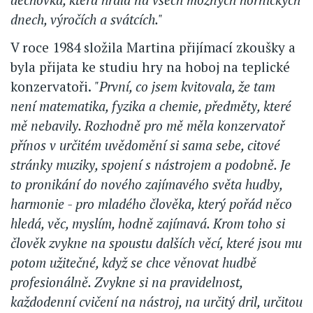
dnech, výročích a svátcích."
V roce 1984 složila Martina přijímací zkoušky a
byla přijata ke studiu hry na hoboj na teplické
konzervatoři.
"První, co jsem kvitovala, že tam
není matematika, fyzika a chemie, předměty, které
mě nebavily. Rozhodně pro mě měla konzervatoř
přínos v určitém uvědomění si sama sebe, citové
stránky muziky, spojení s nástrojem a podobně. Je
to pronikání do nového zajímavého světa hudby,
harmonie - pro mladého člověka, který pořád něco
hledá, věc, myslím, hodně zajímavá. Krom toho si
člověk zvykne na spoustu dalších věcí, které jsou mu
potom užitečné, když se chce věnovat hudbě
profesionálně. Zvykne si na pravidelnost,
každodenní cvičení na nástroj, na určitý dril, určitou