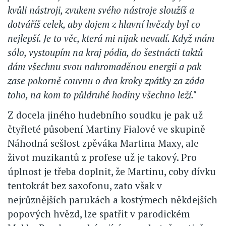
kvůli nástroji, zvukem svého nástroje sloužíš a
dotváříš celek, aby dojem z hlavní hvězdy byl co
nejlepší. Je to věc, která mi nijak nevadí. Když mám
sólo, vystoupím na kraj pódia, do šestnácti taktů
dám všechnu svou nahromaděnou energii a pak
zase pokorně couvnu o dva kroky zpátky za záda
toho, na kom to půldruhé hodiny všechno leží."
Z docela jiného hudebního soudku je pak už
čtyřleté působení Martiny Fialové ve skupině
Náhodná sešlost zpěváka Martina Maxy, ale
život muzikantů z profese už je takový. Pro
úplnost je třeba doplnit, že Martinu, coby dívku
tentokrát bez saxofonu, zato však v
nejrůznějších parukách a kostýmech někdejších
popových hvězd, lze spatřit v parodickém