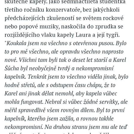
skutečné kapely. Jako sedmnáctiletá studentka
třetího ročníku konzervatoře, bez jakýchkoli
předcházejících zkušeností se světem rockové
nebo popové muziky, naskočila do zprudka se
rozjíždějícího vlaku kapely Laura a její tygři
.
"Koukala jsem na všechno s otevřenou pusou. Bylo
to pro mě všechno, ale opravdu všechno naprosto
nové. Všichni tam byli tak o deset let starší a Karel
Šůcha byl neobyčejně tvrdý a nekompromisní
kapelník. Tenkrát jsem to všechno viděla jinak, bylo
hodně střetů, ale s odstupem času chápu, že to
Karel ani jinak dělat nemohl, aby kapela vůbec
mohla fungovat. Nebral si vůbec žádné servítky, ale
měřil spravedlivě všem rovným dílem. Byl to první
kapelník, kterého jsem zažila, a rovnou takhle
nekompromisní. Na druhou stranu jsem mu ale teď