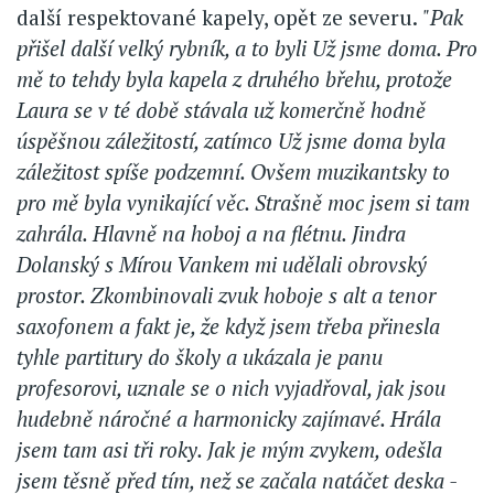
další respektované kapely, opět ze severu.
"Pak
přišel další velký rybník, a to byli Už jsme doma. Pro
mě to tehdy byla kapela z druhého břehu, protože
Laura se v té době stávala už komerčně hodně
úspěšnou záležitostí, zatímco Už jsme doma byla
záležitost spíše podzemní. Ovšem muzikantsky to
pro mě byla vynikající věc. Strašně moc jsem si tam
zahrála. Hlavně na hoboj a na flétnu. Jindra
Dolanský s Mírou Vankem mi udělali obrovský
prostor. Zkombinovali zvuk hoboje s alt a tenor
saxofonem a fakt je, že když jsem třeba přinesla
tyhle partitury do školy a ukázala je panu
profesorovi, uznale se o nich vyjadřoval, jak jsou
hudebně náročné a harmonicky zajímavé. Hrála
jsem tam asi tři roky. Jak je mým zvykem, odešla
jsem těsně před tím, než se začala natáčet deska -