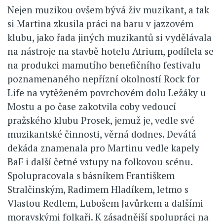
Nejen muzikou ovšem bývá živ muzikant, a tak
si Martina zkusila práci na baru v jazzovém
klubu, jako řada jiných muzikantů si vydělávala
na nástroje na stavbě hotelu Atrium, podílela se
na produkci mamutího benefičního festivalu
poznamenaného nepřízní okolností Rock for
Life na vytěženém povrchovém dolu Ležáky u
Mostu a po čase zakotvila coby vedoucí
pražského klubu Prosek, jemuž je, vedle své
muzikantské činnosti, věrná dodnes. Devátá
dekáda znamenala pro Martinu vedle kapely
BaF i další četné vstupy na folkovou scénu.
Spolupracovala s básníkem Františkem
Stralčinským, Radimem Hladíkem, letmo s
Vlastou Redlem, Lubošem Javůrkem a dalšími
moravskými folkaři. K zásadnější spolupráci na