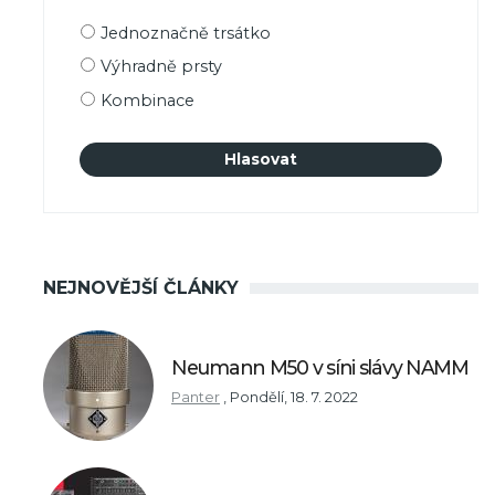
Možnosti
Jednoznačně trsátko
výběru
Výhradně prsty
Kombinace
NEJNOVĚJŠÍ ČLÁNKY
Neumann M50 v síni slávy NAMM
Panter
,
Pondělí, 18. 7. 2022