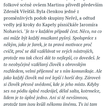
folkové scéně ovšem Martinu přivedl především
Zdeněk Vřešťál. Byla členkou jedné z
proměnlivých podob skupiny Neřež, a odtud
vedly její kroky do Kapely písničkáře Jaromíra
Nohavici.
"Je to v každém případě čest. Něco, na co
asi může být každý muzikant pyšný. Spolupráce s
někým, jako je Jarek, je ta pravá motivace proč
cvičit, proč se dál vzdělávat ve svých nástrojích,
protože mu tak chceš dát to nejlepší, co dovedeš. Je
to neobyčejně vzdělaný člověk s obrovským
rozhledem, velmi příjemně se s ním komunikuje. Ale
jako každý člověk má své lepší i horší dny. Zároveň
si člověk přesně uvědomí, kde je jeho místo. Kdyby
ses na pódiu úplně rozkrájel, dělal salta, kotrmelce,
lidem je to úplně jedno. Ani si tě nevšimnou,
protože tam jsou kvůli někomu jinému. Ty jsi tam