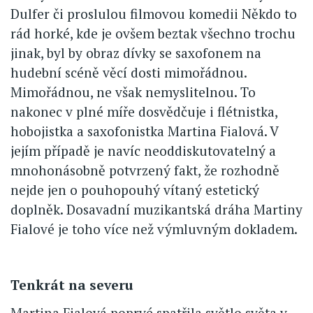
Dulfer či proslulou filmovou komedii Někdo to
rád horké, kde je ovšem beztak všechno trochu
jinak, byl by obraz dívky se saxofonem na
hudební scéně věcí dosti mimořádnou.
Mimořádnou, ne však nemyslitelnou. To
nakonec v plné míře dosvědčuje i flétnistka,
hobojistka a saxofonistka Martina Fialová. V
jejím případě je navíc neoddiskutovatelný a
mnohonásobně potvrzený fakt, že rozhodně
nejde jen o pouhopouhý vítaný estetický
doplněk. Dosavadní muzikantská dráha Martiny
Fialové je toho více než výmluvným dokladem.
Tenkrát na severu
Martina Fialová poprvé spatřila světlo světa v