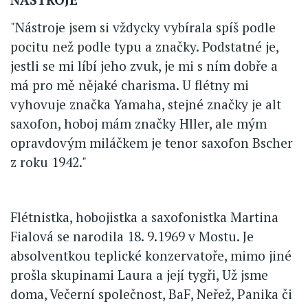
"Nástroje jsem si vždycky vybírala spíš podle
pocitu než podle typu a značky. Podstatné je,
jestli se mi líbí jeho zvuk, je mi s ním dobře a
má pro mě nějaké charisma. U flétny mi
vyhovuje značka Yamaha, stejné značky je alt
saxofon, hoboj mám značky Hller, ale mým
opravdovým miláčkem je tenor saxofon Bscher
z roku 1942."
Flétnistka, hobojistka a saxofonistka Martina
Fialová se narodila 18. 9.1969 v Mostu. Je
absolventkou teplické konzervatoře, mimo jiné
prošla skupinami Laura a její tygři, Už jsme
doma, Večerní společnost, BaF, Neřež, Panika či