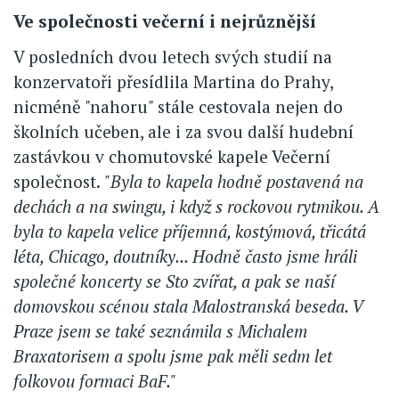
Ve společnosti večerní i nejrůznější
V posledních dvou letech svých studií na
konzervatoři přesídlila Martina do Prahy,
nicméně "nahoru" stále cestovala nejen do
školních učeben, ale i za svou další hudební
zastávkou v chomutovské kapele Večerní
společnost.
"Byla to kapela hodně postavená na
dechách a na swingu, i když s rockovou rytmikou. A
byla to kapela velice příjemná, kostýmová, třicátá
léta, Chicago, doutníky... Hodně často jsme hráli
společné koncerty se Sto zvířat, a pak se naší
domovskou scénou stala Malostranská beseda. V
Praze jsem se také seznámila s Michalem
Braxatorisem a spolu jsme pak měli sedm let
folkovou formaci BaF."