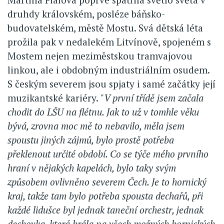
druhdy královském, posléze báňsko-
budovatelském, městě Mostu. Svá dětská léta
prožila pak v nedalekém Litvínově, spojeném s
Mostem nejen meziměstskou tramvajovou
linkou, ale i obdobným industriálním osudem.
S českým severem jsou spjaty i samé začátky její
muzikantské kariéry.
"V první třídě jsem začala
chodit do LŠU na flétnu. Jak to už v tomhle věku
bývá, zrovna moc mě to nebavilo, měla jsem
spoustu jiných zájmů, bylo prostě potřeba
překlenout určité období. Co se týče mého prvního
hraní v nějakých kapelách, bylo taky svým
způsobem ovlivněno severem Čech. Je to hornický
kraj, takže tam bylo potřeba spousta dechařů, při
každé lidušce byl jednak taneční orchestr, jednak
dechovka, která hrála na všech možných hornických