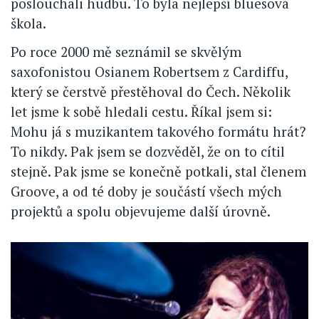
poslouchali hudbu. To byla nejlepší bluesová
škola.
Po roce 2000 mě seznámil se skvělým
saxofonistou Osianem Robertsem z Cardiffu,
který se čerstvě přestěhoval do Čech. Několik
let jsme k sobě hledali cestu. Říkal jsem si:
Mohu já s muzikantem takového formátu hrát?
To nikdy. Pak jsem se dozvěděl, že on to cítil
stejně. Pak jsme se konečně potkali, stal členem
Groove, a od té doby je součástí všech mých
projektů a spolu objevujeme další úrovně.