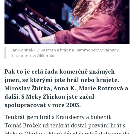
Jan Kořínek - Bluesman a hráč na Hammondovy varhany,
foto: Andrew Olifiernko
Pak to je celá řada komerčně známých
jmen, se kterými jste hrál nebo hrajete.
Miroslav Žbirka, Anna K., Marie Rottrová a
další. S Meky Žbirkou jste začal
spolupracovat v roce 2003.
Tenkrát jsem hrál s Krausberry a bubeník
Tomáš Brožek už tenkrát dostal pozvání hrát s
Mekym Žbirkou, který dával čerstvě dohromady