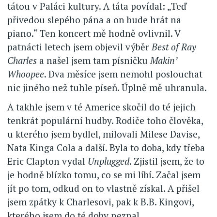
tátou v Paláci kultury. A táta povídal: „Teď
přivedou slepého pána a on bude hrát na
piano.“ Ten koncert mě hodně ovlivnil. V
patnácti letech jsem objevil výběr
Best of Ray
Charles
a našel jsem tam písničku
Makin’
Whoopee
. Dva měsíce jsem nemohl poslouchat
nic jiného než tuhle píseň. Úplně mě uhranula.
A takhle jsem v té Americe skočil do té jejich
tenkrát populární hudby. Rodiče toho člověka,
u kterého jsem bydlel, milovali Milese Davise,
Nata Kinga Cola a další. Byla to doba, kdy třeba
Eric Clapton vydal
Unplugged
. Zjistil jsem, že to
je hodně blízko tomu, co se mi líbí. Začal jsem
jít po tom, odkud on to vlastně získal. A přišel
jsem zpátky k Charlesovi, pak k B.B. Kingovi,
kterého jsem do té doby neznal.