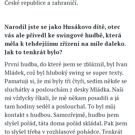
České republice a zahraničí.
Narodil jste se jako Husákovo dítě, otec
vás ale přivedl ke swingové hudbě, která
měla k tehdejšímu zřízení na míle daleko.
Jak to tenkrát bylo?
První hudba, do které jsem se zbláznil, byl Ivan
Mládek, což byl hluboký swing se super texty.
Pamatuji si, že mi byly tři čtyři, sedím někde se
sluchátky a poslouchám z desky Mládka. Naši
mi vždycky říkali, že mě někam posadili a já
tam hodiny seděl a poslouchal. To byl můj
kontakt s hudbou. Samozřejmě, hudbu jsem
slyšel pořád, táta doma pořád skládal. Pak jsem
to slyšel třeba v rozhlasové pohádce. Tenkrát