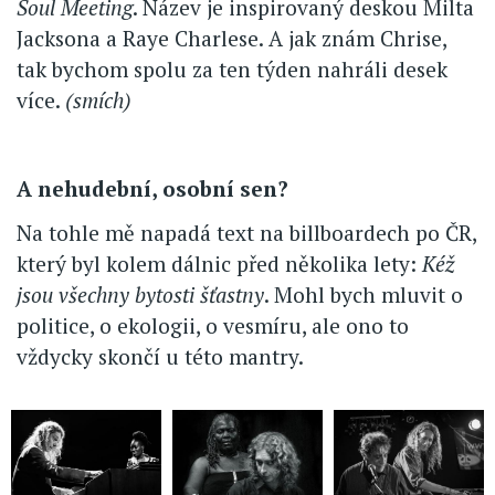
Soul Meeting
. Název je inspirovaný deskou Milta
Jacksona a Raye Charlese. A jak znám Chrise,
tak bychom spolu za ten týden nahráli desek
více.
(smích)
A nehudební, osobní sen?
Na tohle mě napadá text na billboardech po ČR,
který byl kolem dálnic před několika lety:
Kéž
jsou všechny bytosti šťastny
. Mohl bych mluvit o
politice, o ekologii, o vesmíru, ale ono to
vždycky skončí u této mantry.