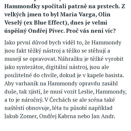
Hammondky spočítali patrně na prstech. Z
velkých jmen to byl Maria Varga, Olin
Veselý (ex Blue Effect), dnes je velmi
úspěšný Ondřej Pivec. Proč vás není víc?
Jako první důvod bych viděl to, že Hammondy
jsou fakt těžký nástroj a těžko se stěhují a
musejí se opravovat. Náhražku je těžké vyrobit
jako syntezátor, digitální nástroj, jsou ale
použitelné do chvíle, dokud je v kapele basista.
Aby varhaník na Hammondy opravdu zasáhl
duše, tak zjistí, že musí vozit Leslie, Hammondy,
a to je náročný. V Čechách se ale scéna také
naštěstí obnovuje, léta tu působí například
Jakub Zomer, Ondřej Kabrna nebo Jan Andr.