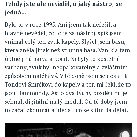
Tehdy jste ale nevěděl, o jaký nástroj se
jedná...
Bylo to v roce 1995. Ani jsem tak neřešil, a
hlavně nevěděl, co to je za nástroj, spíš jsem
vnímal celý ten zvuk kapely. Slyšel jsem basu,
která zněla jinak než strunná basa. Vznikla tam
úplně jiná barva a pocit. Nebyly to kostelní
varhany, zvuk byl neopakovatelný a zvláštním
způsobem naléhavý. V té době jsem se dostal k
Tondovi Smrčkovi do kapely a ten mi řekl, že to
jsou Hammondy. Asi o dva týdny později mi je
sehnal, digitální malý modul. Od té doby jsem
to začal zkoumat a hledat, co se s tím dá dělat.