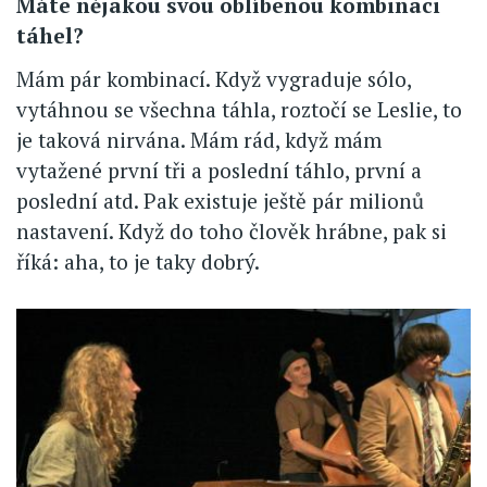
Máte nějakou svou oblíbenou kombinaci
táhel?
Mám pár kombinací. Když vygraduje sólo,
vytáhnou se všechna táhla, roztočí se Leslie, to
je taková nirvána. Mám rád, když mám
vytažené první tři a poslední táhlo, první a
poslední atd. Pak existuje ještě pár milionů
nastavení. Když do toho člověk hrábne, pak si
říká: aha, to je taky dobrý.