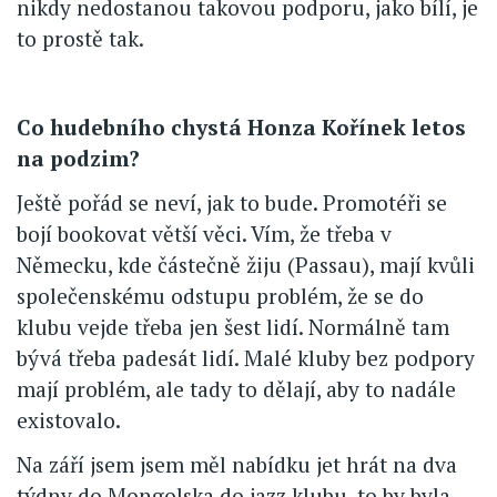
nikdy nedostanou takovou podporu, jako bílí, je
to prostě tak.
Co hudebního chystá Honza Kořínek letos
na podzim?
Ještě pořád se neví, jak to bude. Promotéři se
bojí bookovat větší věci. Vím, že třeba v
Německu, kde částečně žiju (Passau), mají kvůli
společenskému odstupu problém, že se do
klubu vejde třeba jen šest lidí. Normálně tam
bývá třeba padesát lidí. Malé kluby bez podpory
mají problém, ale tady to dělají, aby to nadále
existovalo.
Na září jsem jsem měl nabídku jet hrát na dva
týdny do Mongolska do jazz klubu, to by byla