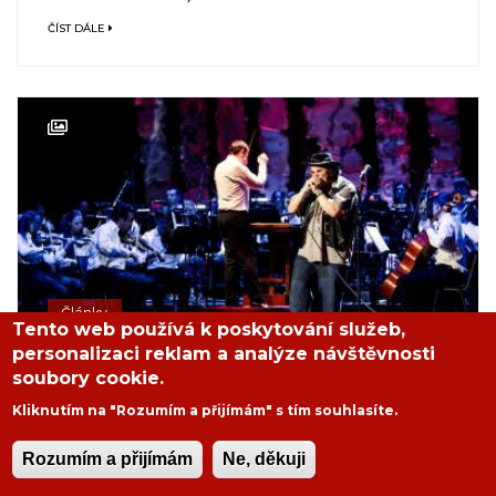
ČÍST DÁLE
Články
Tento web používá k poskytování služeb,
personalizaci reklam a analýze návštěvnosti
Matěj Ptaszek - Dobré ráno
soubory cookie.
bluesmane! Řekni mi, jak se
Kliknutím na "Rozumím a přijímám" s tím souhlasíte.
máš?
Rozumím a přijímám
Ne, děkuji
PAVEL KOVIN KOVAČKA
,
26. 12. 2021