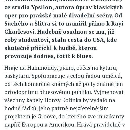
ze studia Ypsilon, autora úprav klasických
oper pro pražské malé divadelní scény. Od
Suchého a Šlitra si to namířil přímo k Rayi
Charlesovi. Hudebně osudnou se mu, již
coby studentovi, stala cesta do USA, kde
skutečně přičichl k hudbě, kterou
provozuje dodnes, totiž k blues.
Hraje na Hammondy, piano, občas na kytaru,
baskytaru. Spolupracuje s celou řadou umělců,
od těch komerčně známých až po ty známé jen
ortodoxnímu bluesovému publiku. Vyjmenovat
všechny kapely Honzy Kořínka by vydalo na
hodně řádků, jeho patrně nejzřetelnějším
projektem je Groove, do kterého zve muzikanty
napříč Evropou a Amerikou. Hrává pravidelně v