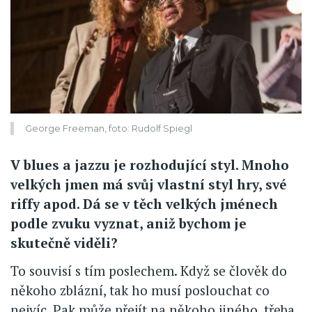
George Freeman, foto: Rudolf Spiegl
V blues a jazzu je rozhodující styl. Mnoho
velkých jmen má svůj vlastní styl hry, své
riffy apod. Dá se v těch velkých jménech
podle zvuku vyznat, aniž bychom je
skutečně viděli?
To souvisí s tím poslechem. Když se člověk do
někoho zblázní, tak ho musí poslouchat co
nejvíc. Pak může přejít na někoho jiného, třeba