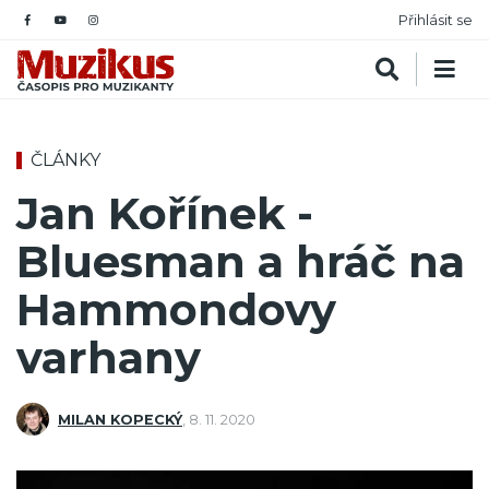
Přihlásit se
ČLÁNKY
Jan Kořínek -
Bluesman a hráč na
Hammondovy
varhany
MILAN KOPECKÝ
,
8. 11. 2020