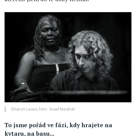
Sharon Lewis, foto: Josef Bednář
To jsme pořád ve fázi, kdy hrajete na
kytaru, na basu...