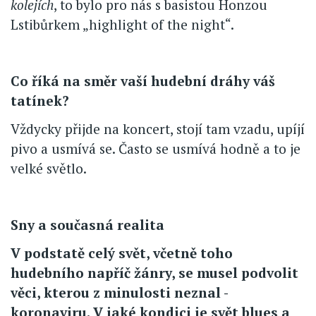
kolejích
, to bylo pro nás s basistou Honzou
Lstibůrkem „highlight of the night“.
Co říká na směr vaší hudební dráhy váš
tatínek?
Vždycky přijde na koncert, stojí tam vzadu, upíjí
pivo a usmívá se. Často se usmívá hodně a to je
velké světlo.
Sny a současná realita
V podstatě celý svět, včetně toho
hudebního napříč žánry, se musel podvolit
věci, kterou z minulosti neznal -
koronaviru. V jaké kondici je svět blues a