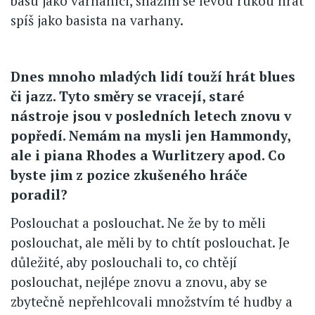
basu jako varhaníci, snažím se levou rukou hrát
spíš jako basista na varhany.
Dnes mnoho mladých lidí touží hrát blues
či jazz. Tyto směry se vracejí, staré
nástroje jsou v posledních letech znovu v
popředí. Nemám na mysli jen Hammondy,
ale i piana Rhodes a Wurlitzery apod. Co
byste jim z pozice zkušeného hráče
poradil?
Poslouchat a poslouchat. Ne že by to měli
poslouchat, ale měli by to chtít poslouchat. Je
důležité, aby poslouchali to, co chtějí
poslouchat, nejlépe znovu a znovu, aby se
zbytečně nepřehlcovali množstvím té hudby a