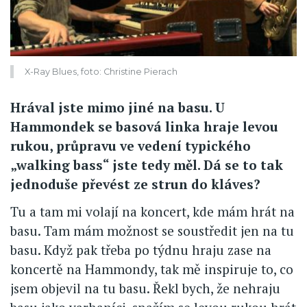
X-Ray Blues, foto: Christine Pierach
Hrával jste mimo jiné na basu. U
Hammondek se basová linka hraje levou
rukou, průpravu ve vedení typického
„walking bass“ jste tedy měl. Dá se to tak
jednoduše převést ze strun do kláves?
Tu a tam mi volají na koncert, kde mám hrát na
basu. Tam mám možnost se soustředit jen na tu
basu. Když pak třeba po týdnu hraju zase na
koncertě na Hammondy, tak mě inspiruje to, co
jsem objevil na tu basu. Řekl bych, že nehraju