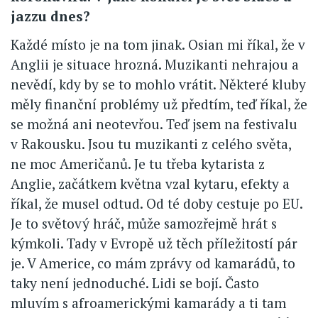
jazzu dnes?
Každé místo je na tom jinak. Osian mi říkal, že v
Anglii je situace hrozná. Muzikanti nehrajou a
nevědí, kdy by se to mohlo vrátit. Některé kluby
měly finanční problémy už předtím, teď říkal, že
se možná ani neotevřou. Teď jsem na festivalu
v Rakousku. Jsou tu muzikanti z celého světa,
ne moc Američanů. Je tu třeba kytarista z
Anglie, začátkem května vzal kytaru, efekty a
říkal, že musel odtud. Od té doby cestuje po EU.
Je to světový hráč, může samozřejmě hrát s
kýmkoli. Tady v Evropě už těch příležitostí pár
je. V Americe, co mám zprávy od kamarádů, to
taky není jednoduché. Lidi se bojí. Často
mluvím s afroamerickými kamarády a ti tam