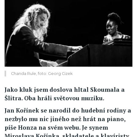
Chanda Rule, foto: Georg Cizek
Jako kluk jsem doslova hltal Skoumala a
Šlitra. Oba hráli světovou muziku.
Jan Kořínek se narodil do hudební rodiny a
nezbylo mu nic jiného než hrát na piano,
píše Honza na svém webu. Je synem
Miroslava Kořínka, skladatele a klavíristy