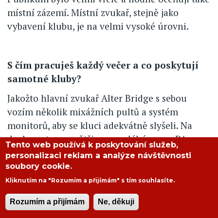
místní zázemí. Místní zvukař, stejně jako
vybavení klubu, je na velmi vysoké úrovni.
S čím pracuješ každý večer a co poskytují
samotné kluby?
Jakožto hlavní zvukař Alter Bridge s sebou
vozím několik mixážních pultů a systém
monitorů, aby se kluci adekvátně slyšeli. Na
druhou stranu, většinou spoléháme na PA
Tento web používá k poskytování služeb,
systém samotného klubu. Evropa je v tomto
personalizaci reklam a analýze návštěvnosti
ohledu velice příjemná. Moje konzole je od
soubory cookie.
značky Avid, včetně několika plug-inů (DSP pro
Kliknutím na "Rozumím a přijímám" s tím souhlasíte.
mikrofony), kompresorů a několika hraček
Rozumím a přijímám
Ne, děkuji
jménem Drawmer Punch Gate MX40 pro