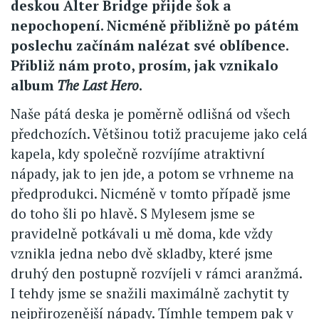
deskou Alter Bridge přijde šok a
nepochopení. Nicméně přibližně po pátém
poslechu začínám nalézat své oblíbence.
Přibliž nám proto, prosím, jak vznikalo
album
The Last Hero
.
Naše pátá deska je poměrně odlišná od všech
předchozích. Většinou totiž pracujeme jako celá
kapela, kdy společně rozvíjíme atraktivní
nápady, jak to jen jde, a potom se vrhneme na
předprodukci. Nicméně v tomto případě jsme
do toho šli po hlavě. S Mylesem jsme se
pravidelně potkávali u mě doma, kde vždy
vznikla jedna nebo dvě skladby, které jsme
druhý den postupně rozvíjeli v rámci aranžmá.
I tehdy jsme se snažili maximálně zachytit ty
nejpřirozenější nápady. Tímhle tempem pak v