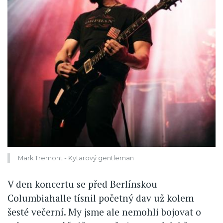
Mark Tremont - Kytarový gentleman
V den koncertu se před Berlínskou
Columbiahalle tísnil početný dav už kolem
šesté večerní. My jsme ale nemohli bojovat o