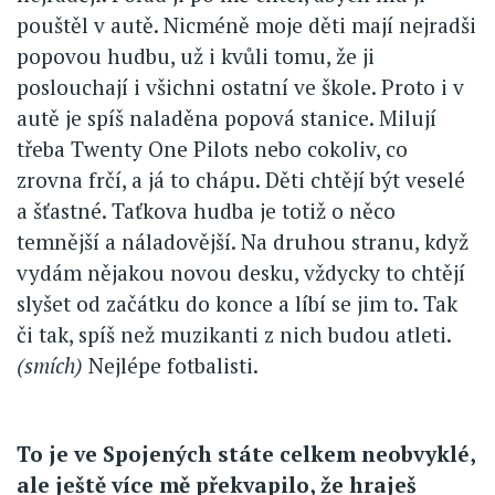
pouštěl v autě. Nicméně moje děti mají nejradši
popovou hudbu, už i kvůli tomu, že ji
poslouchají i všichni ostatní ve škole. Proto i v
autě je spíš naladěna popová stanice. Milují
třeba Twenty One Pilots nebo cokoliv, co
zrovna frčí, a já to chápu. Děti chtějí být veselé
a šťastné. Taťkova hudba je totiž o něco
temnější a náladovější. Na druhou stranu, když
vydám nějakou novou desku, vždycky to chtějí
slyšet od začátku do konce a líbí se jim to. Tak
či tak, spíš než muzikanti z nich budou atleti.
(smích)
Nejlépe fotbalisti.
To je ve Spojených státe celkem neobvyklé,
ale ještě více mě překvapilo, že hraješ