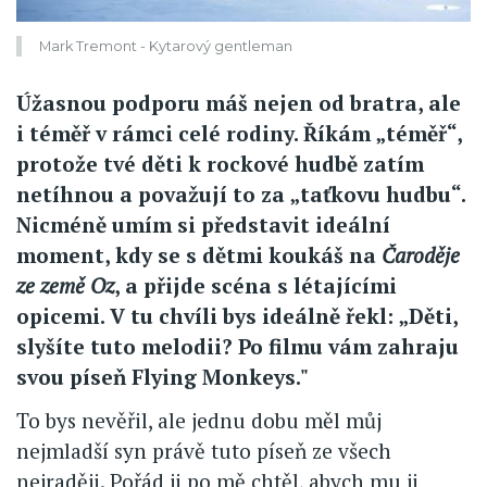
Mark Tremont - Kytarový gentleman
Úžasnou podporu máš nejen od bratra, ale
i téměř v rámci celé rodiny. Říkám „téměř“,
protože tvé děti k rockové hudbě zatím
netíhnou a považují to za „taťkovu hudbu“.
Nicméně umím si představit ideální
moment, kdy se s dětmi koukáš na
Čaroděje
ze země Oz
, a přijde scéna s létajícími
opicemi. V tu chvíli bys ideálně řekl: „Děti,
slyšíte tuto melodii? Po filmu vám zahraju
svou píseň Flying Monkeys."
To bys nevěřil, ale jednu dobu měl můj
nejmladší syn právě tuto píseň ze všech
nejraději. Pořád ji po mě chtěl, abych mu ji