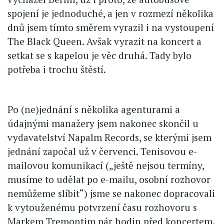
spojení je jednoduché, a jen v rozmezí několika
dnů jsem tímto směrem vyrazil i na vystoupení
The Black Queen. Avšak vyrazit na koncert a
setkat se s kapelou je věc druhá. Tady bylo
potřeba i trochu štěstí.
Po (ne)jednání s několika agenturami a
údajnými manažery jsem nakonec skončil u
vydavatelství Napalm Records, se kterými jsem
jednání započal už v červenci. Tenisovou e-
mailovou komunikací („ještě nejsou termíny,
musíme to udělat po e-mailu, osobní rozhovor
nemůžeme slíbit“) jsme se nakonec dopracovali
k vytouženému potvrzení času rozhovoru s
Markem Tremontim pár hodin před koncertem.