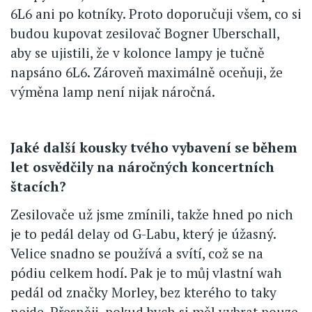
6L6 ani po kotníky. Proto doporučuji všem, co si
budou kupovat zesilovač Bogner Uberschall,
aby se ujistili, že v kolonce lampy je tučně
napsáno 6L6. Zároveň maximálně oceňuji, že
výměna lamp není nijak náročná.
Jaké další kousky tvého vybavení se během
let osvědčily na náročných koncertních
štacích?
Zesilovače už jsme zmínili, takže hned po nich
je to pedál delay od G-Labu, který je úžasný.
Velice snadno se používá a svítí, což se na
pódiu celkem hodí. Pak je to můj vlastní wah
pedál od značky Morley, bez kterého to taky
nejde. Přesněji, pokud bych si měl vybrat pouze