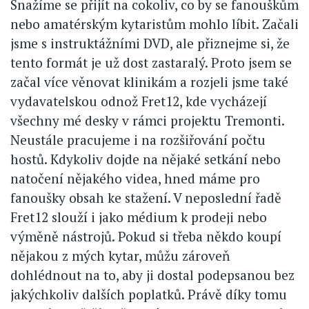
Snažíme se přijít na cokoliv, co by se fanouškům
nebo amatérským kytaristům mohlo líbit. Začali
jsme s instruktážními DVD, ale přiznejme si, že
tento formát je už dost zastaralý. Proto jsem se
začal více věnovat klinikám a rozjeli jsme také
vydavatelskou odnož Fret12, kde vycházejí
všechny mé desky v rámci projektu Tremonti.
Neustále pracujeme i na rozšiřování počtu
hostů. Kdykoliv dojde na nějaké setkání nebo
natočení nějakého videa, hned máme pro
fanoušky obsah ke stažení. V neposlední řadě
Fret12 slouží i jako médium k prodeji nebo
výměně nástrojů. Pokud si třeba někdo koupí
nějakou z mých kytar, můžu zároveň
dohlédnout na to, aby ji dostal podepsanou bez
jakýchkoliv dalších poplatků. Právě díky tomu