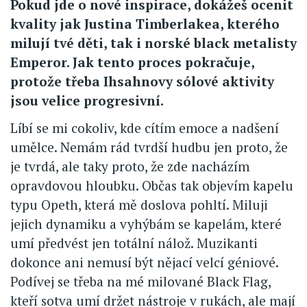
Pokud jde o nové inspirace, dokážeš ocenit
kvality jak Justina Timberlakea, kterého
milují tvé děti, tak i norské black metalisty
Emperor. Jak tento proces pokračuje,
protože třeba Ihsahnovy sólové aktivity
jsou velice progresivní.
Líbí se mi cokoliv, kde cítím emoce a nadšení
umělce. Nemám rád tvrdší hudbu jen proto, že
je tvrdá, ale taky proto, že zde nacházím
opravdovou hloubku. Občas tak objevím kapelu
typu Opeth, která mě doslova pohltí. Miluji
jejich dynamiku a vyhýbám se kapelám, které
umí předvést jen totální nálož. Muzikanti
dokonce ani nemusí být nějací velcí géniové.
Podívej se třeba na mé milované Black Flag,
kteří sotva umí držet nástroje v rukách, ale mají