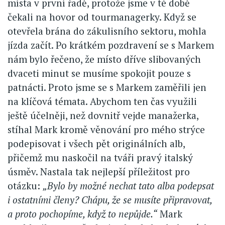
místa v první řadě, protože jsme v té době
čekali na hovor od tourmanagerky. Když se
otevřela brána do zákulisního sektoru, mohla
jízda začít. Po krátkém pozdravení se s Markem
nám bylo řečeno, že místo dříve slibovaných
dvaceti minut se musíme spokojit pouze s
patnácti. Proto jsme se s Markem zaměřili jen
na klíčová témata. Abychom ten čas využili
ještě účelněji, než dovnitř vejde manažerka,
stíhal Mark kromě věnování pro mého strýce
podepisovat i všech pět originálních alb,
přičemž mu naskočil na tváři pravý italský
úsměv. Nastala tak nejlepší příležitost pro
otázku:
„Bylo by možné nechat tato alba podepsat
i ostatními členy? Chápu, že se musíte připravovat,
a proto pochopíme, když to nepůjde.“
Mark