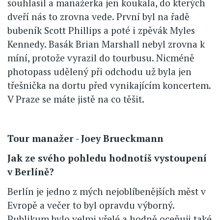
souhlasil a manažerka jen koukala, do kterých
dveří nás to zrovna vede. První byl na řadě
bubeník Scott Phillips a poté i zpěvák Myles
Kennedy. Basák Brian Marshall nebyl zrovna k
míní, protože vyrazil do tourbusu. Nicméně
photopass udělený při odchodu už byla jen
třešnička na dortu před vynikajícím koncertem.
V Praze se máte jistě na co těšit.
Tour manažer - Joey Brueckmann
Jak ze svého pohledu hodnotíš vystoupení
v Berlíně?
Berlín je jedno z mých nejoblíbenějších měst v
Evropě a večer to byl opravdu výborný.
Publikum bylo velmi vřelé a hodně oceňuji také