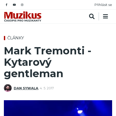
Přihlásit se
ČLÁNKY
Mark Tremonti -
Kytarový
gentleman
DAN SYWALA
,
4. 5. 2017